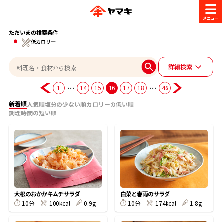
ただいまの検索条件
商品情報
低カロリー
詳細検索
レシピ
ブランド一覧
…
…
1
14
15
16
17
18
46
かつお節・だしを楽しむ
新着順
人気順
塩分の少ない順
カロリーの低い順
おいしいレシピを探す
調理時間の短い順
CM・キャンペーン
おいしいレシピトップ
かつお節・だしを知る
CM
企業・採用情報
主食レシピ
だしの取り方
ヤマキ『めんつゆ』
ヤマキ 割烹白だし
キャンペーン一覧
企業情報
お問い合わせ
大根のおかかキムチサラダ
白菜と春雨のサラダ
主菜レシピ
かつお節の削り方
10分
100kcal
0.9g
10分
174kcal
1.8g
- 百年対話
ヤマキお客様相談室