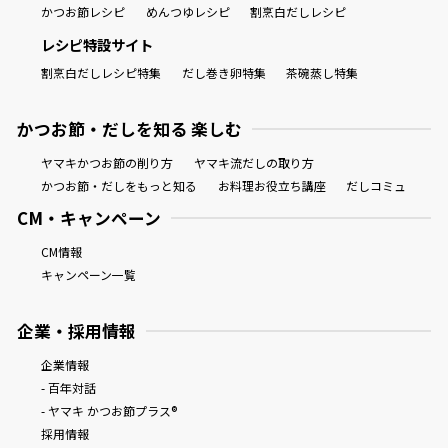
かつお節レシピ
めんつゆレシピ
割烹白だしレシピ
レシピ特設サイト
割烹白だしレシピ特集
だし巻き卵特集
茶碗蒸し特集
かつお節・だしを知る 楽しむ
ヤマキかつお節の削り方
ヤマキ流だしの取り方
かつお節・だしをもっと知る
お料理お役立ち講座
だしコミュ
CM・キャンペーン
CM情報
キャンペーン一覧
企業・採用情報
企業情報
- 百年対話
- ヤマキ かつお節プラス®
採用情報