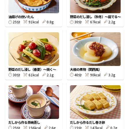
割烹白だしレシピ特集
油揚げの炊いたん
野菜のだし浸し（秋冬）〜茹でる〜
25分
91kcal
0.8g
30分
67kcal
2.2g
だし巻き卵特集
楽チン屋®
ストレートつゆ
かつおだしが決め手！簡単茶碗蒸し
野菜のだし浸し（春夏）〜焼く〜
大根の煮物（関西風）
30分
61kcal
2.1g
40分
90kcal
3.2g
新鮮一番
『氷熟®』
だしから作る茶碗蒸し
だしから作るだし巻き卵
25分
156kcal
2.6g
15分
147kcal
0.7g