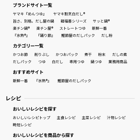
ブランドサイト一覧
ヤマキ『めんつゆ』
ヤマキ割烹白だし®
旨さ、別格。だし屋の鍋
韓福善シリーズ
サッと鍋®
楽チン鍋®
楽チン屋®
ストレートつゆ
新鮮一番
『氷熟®』
『踊り節』
鰹節屋のだしパック
だし粉
カテゴリー一覧
かつお節
削りぶし
かつおパック
煮干
粉末
だしの素
だしパック
つゆ
白だし
専用つゆ
鍋つゆ
業務用商品
おすすめサイト
新鮮一番
『氷熟®』
鰹節屋のだしパック
レシピ
おいしいレシピを探す
おいしいレシピトップ
主食レシピ
主菜レシピ
汁物レシピ
時短レシピ
おいしいレシピを商品から探す