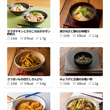
オンラインショップ
汁物レシピ
かつお節・だしをもっと知る
- ヤマキ かつお節プラス®
コミュニティサイト
時短レシピ
ヤマキ かつお節プラス®
Global
採用情報
サラダチキンときのこのおかかポン
焼きねぎと鰤のお味噌汁
旨さ、別格。だし屋の鍋
韓福善シリーズ
酢和え
15分
93kcal
1.2g
10分
87kcal
1.7g
おいしいレシピを商品から探す
かつお節・だしを楽しむ
- ジョブリターン制
かつお節レシピ
だしコミュ
めんつゆレシピ
さつまいもの白だしきんぴら
みょうがと豆腐のお吸い物
割烹白だしレシピ
10分
93kcal
0.8g
15分
43kcal
1.2g
サッと鍋®
楽チン鍋®
レシピ特設サイト