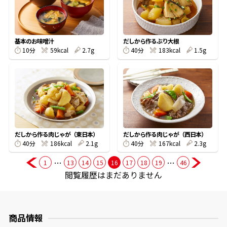
商品情報一覧
基本のお味噌汁
だしから作るぶり大根
10分
59kcal
2.7g
40分
183kcal
1.5g
おすすめサイト
新鮮一番
氷熟®︎
だしから作る肉じゃが（東日本）
だしから作る肉じゃが（西日本）
40分
186kcal
2.1g
40分
167kcal
2.3g
だしパック
…
…
1
13
14
15
16
17
18
19
46
閲覧履歴はまだありません
商品情報