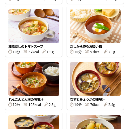
鰹節屋の
『踊り節』
だしパック
和風だしのトマトスープ
だしから作るお吸い物
10分
67kcal
1.9g
10分
52kcal
2.1g
れんこんと大根の味噌汁
なすとみょうがの味噌汁
10分
103kcal
2.5g
10分
70kcal
2.4g
だし粉