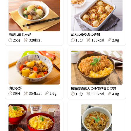
オンラインショップ
汁物レシピ
かつお節・だしをもっと知る
- ヤマキ かつお節プラス®
コミュニティサイト
時短レシピ
ヤマキ かつお節プラス®
Global
採用情報
白だし肉じゃが
めんつゆやみつき卵
旨さ、別格。だし屋の鍋
韓福善シリーズ
25分
328kcal
15分
139kcal
2.0g
おいしいレシピを商品から探す
かつお節・だしを楽しむ
- ジョブリターン制
かつお節レシピ
だしコミュ
めんつゆレシピ
肉じゃが
鰹節屋のめんつゆで作るカツ丼
30分
354kcal
2.6g
10分
909kcal
4.0g
割烹白だしレシピ
サッと鍋®
楽チン鍋®
レシピ特設サイト