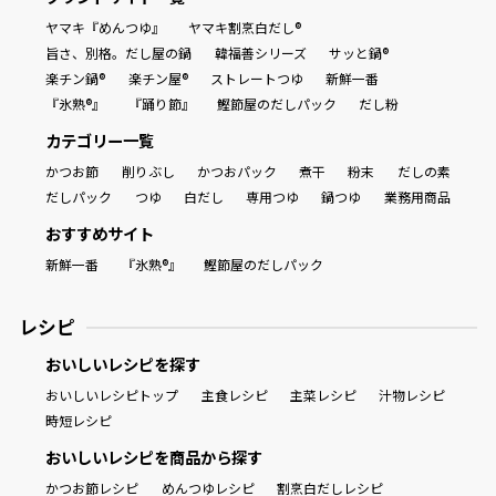
ヤマキ『めんつゆ』
ヤマキ割烹白だし®
旨さ、別格。だし屋の鍋
韓福善シリーズ
サッと鍋®
楽チン鍋®
楽チン屋®
ストレートつゆ
新鮮一番
『氷熟®』
『踊り節』
鰹節屋のだしパック
だし粉
カテゴリー一覧
かつお節
削りぶし
かつおパック
煮干
粉末
だしの素
だしパック
つゆ
白だし
専用つゆ
鍋つゆ
業務用商品
おすすめサイト
新鮮一番
『氷熟®』
鰹節屋のだしパック
レシピ
おいしいレシピを探す
おいしいレシピトップ
主食レシピ
主菜レシピ
汁物レシピ
時短レシピ
おいしいレシピを商品から探す
かつお節レシピ
めんつゆレシピ
割烹白だしレシピ