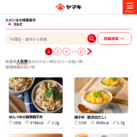
ただいまの検索条件
商品情報
玉ねぎ
詳細検索
レシピ
ブランド一覧
…
1
2
3
17
かつお節・だしを楽しむ
人気順
新着順
塩分の少ない順
カロリーの低い順
調理時間の短い順
おいしいレシピを探す
CM・キャンペーン
おいしいレシピトップ
かつお節・だしを知る
CM
企業・採用情報
主食レシピ
だしの取り方
ヤマキ『めんつゆ』
ヤマキ 割烹白だし
キャンペーン一覧
企業情報
お問い合わせ
めんつゆの簡単親子丼
親子丼（割烹白だし）
主菜レシピ
かつお節の削り方
20分
676kcal
2.2g
15分
456kcal
1.7g
- 百年対話
ヤマキお客様相談室