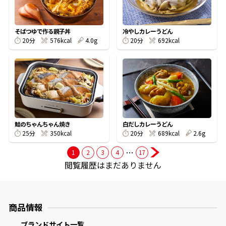
商品情報一覧
そばつゆで作る親子丼
冷やしカレーうどん
20分
576kcal
4.0g
20分
692kcal
おすすめサイト
新鮮一番
氷熟®︎
鮭のちゃんちゃん焼き
白だしカレーうどん
25分
350kcal
20分
689kcal
2.6g
…
だしパック
1
2
3
4
17
閲覧履歴はまだありません
商品情報
ブランドサイト一覧