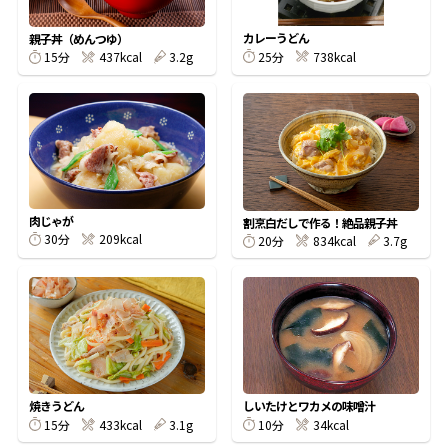
割烹白だしレシピ特集
カレーうどん
親子丼（めんつゆ）
25分
738kcal
15分
437kcal
3.2g
だし巻き卵特集
楽チン屋®
ストレートつゆ
かつおだしが決め手！簡単茶碗蒸し
肉じゃが
割烹白だしで作る！絶品親子丼
30分
209kcal
20分
834kcal
3.7g
新鮮一番
『氷熟®』
焼きうどん
しいたけとワカメの味噌汁
15分
433kcal
3.1g
10分
34kcal