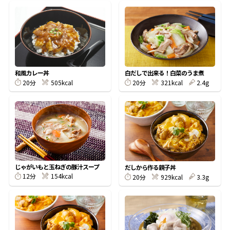
鰹節屋の
『踊り節』
和風カレー丼
白だしで出来る！白菜のうま煮
だしパック
20分
505kcal
20分
321kcal
2.4g
じゃがいもと玉ねぎの豚汁スープ
だしから作る親子丼
12分
154kcal
20分
929kcal
3.3g
だし粉