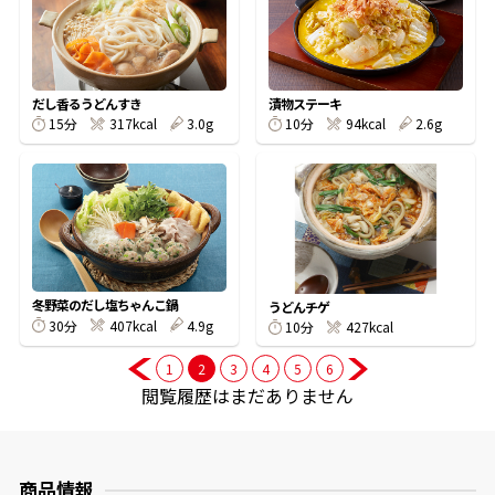
商品情報一覧
だし香るうどんすき
漬物ステーキ
15分
317kcal
3.0g
10分
94kcal
2.6g
おすすめサイト
新鮮一番
氷熟®︎
冬野菜のだし塩ちゃんこ鍋
うどんチゲ
30分
407kcal
4.9g
10分
427kcal
だしパック
1
2
3
4
5
6
閲覧履歴はまだありません
商品情報