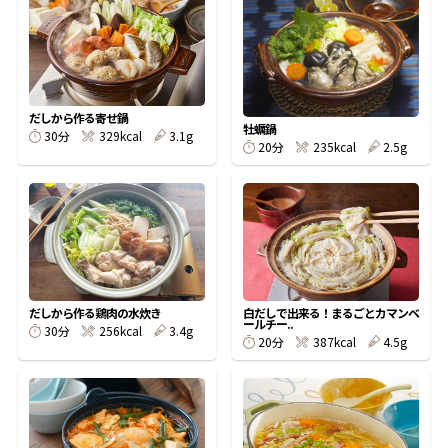
オンラインショップ
汁物レシピ
かつお節・だしをもっと知る
- ヤマキ かつお節プラス®
コミュニティサイト
時短レシピ
ヤマキ かつお節プラス®
Global
採用情報
だしから作る寄せ鍋
旨さ、別格。だし屋の鍋
韓福善シリーズ
牡蠣鍋
30分
329kcal
3.1g
20分
235kcal
2.5g
おいしいレシピを商品から探す
かつお節・だしを楽しむ
- ジョブリターン制
かつお節レシピ
だしコミュ
めんつゆレシピ
だしから作る鶏肉の水炊き
白だしで出来る！まるごとカマンベ
ールチー..
30分
256kcal
3.4g
割烹白だしレシピ
20分
387kcal
4.5g
サッと鍋®
楽チン鍋®
レシピ特設サイト