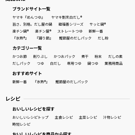
ブランドサイト一覧
ヤマキ『めんつゆ』
ヤマキ割烹白だし®
旨さ、別格。だし屋の鍋
韓福善シリーズ
サッと鍋®
楽チン鍋®
楽チン屋®
ストレートつゆ
新鮮一番
『氷熟®』
『踊り節』
鰹節屋のだしパック
だし粉
カテゴリー一覧
かつお節
削りぶし
かつおパック
煮干
粉末
だしの素
だしパック
つゆ
白だし
専用つゆ
鍋つゆ
業務用商品
おすすめサイト
新鮮一番
『氷熟®』
鰹節屋のだしパック
レシピ
おいしいレシピを探す
おいしいレシピトップ
主食レシピ
主菜レシピ
汁物レシピ
時短レシピ
おいしいレシピを商品から探す