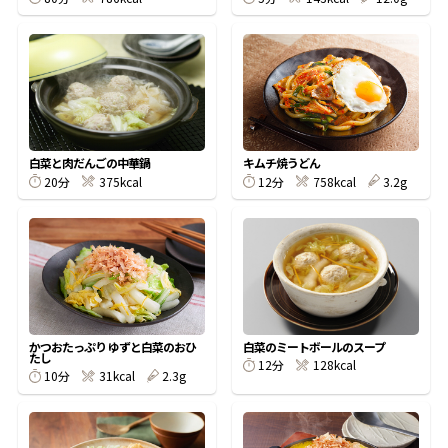
鰹節屋の
『踊り節』
だしパック
白菜と肉だんごの中華鍋
キムチ焼うどん
20分
375kcal
12分
758kcal
3.2g
かつおたっぷり ゆずと白菜のおひ
白菜のミートボールのスープ
たし
12分
128kcal
だし粉
10分
31kcal
2.3g