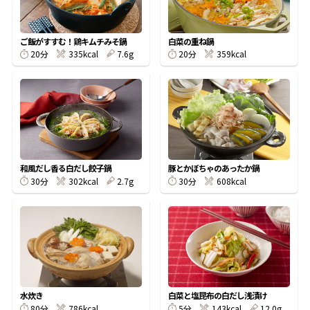
割烹白だしレシピ特集
ご飯がすすむ！鶏キムチみそ鍋
白菜の重ね鍋
20分
335kcal
7.6g
20分
359kcal
だし巻き卵特集
楽チン屋®
ストレートつゆ
かつおだしが決め手！簡単茶碗蒸し
和風だし香る白だし餃子鍋
豚とかぼちゃのあったか鍋
30分
302kcal
2.7g
30分
608kcal
新鮮一番
『氷熟®』
水炊き
白菜と塩昆布の白だし浅漬け
80分
786kcal
5分
143kcal
12.0g