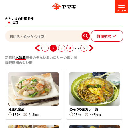
ただいまの検索条件
商品情報
白菜
詳細検索
レシピ
ブランド一覧
…
1
2
3
4
6
かつお節・だしを楽しむ
人気順
新着順
塩分の少ない順
カロリーの低い順
調理時間の短い順
おいしいレシピを探す
CM・キャンペーン
おいしいレシピトップ
かつお節・だしを知る
CM
企業・採用情報
主食レシピ
だしの取り方
ヤマキ『めんつゆ』
ヤマキ 割烹白だし
キャンペーン一覧
企業情報
お問い合わせ
和風八宝菜
めんつゆ風カレー鍋
主菜レシピ
かつお節の削り方
15分
213kcal
35分
446kcal
- 百年対話
ヤマキお客様相談室