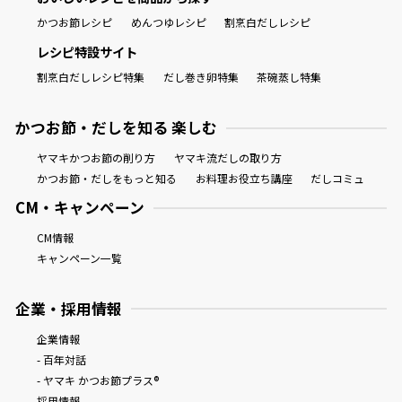
かつお節レシピ
めんつゆレシピ
割烹白だしレシピ
レシピ特設サイト
割烹白だしレシピ特集
だし巻き卵特集
茶碗蒸し特集
かつお節・だしを知る 楽しむ
ヤマキかつお節の削り方
ヤマキ流だしの取り方
かつお節・だしをもっと知る
お料理お役立ち講座
だしコミュ
CM・キャンペーン
CM情報
キャンペーン一覧
企業・採用情報
企業情報
- 百年対話
- ヤマキ かつお節プラス®
採用情報