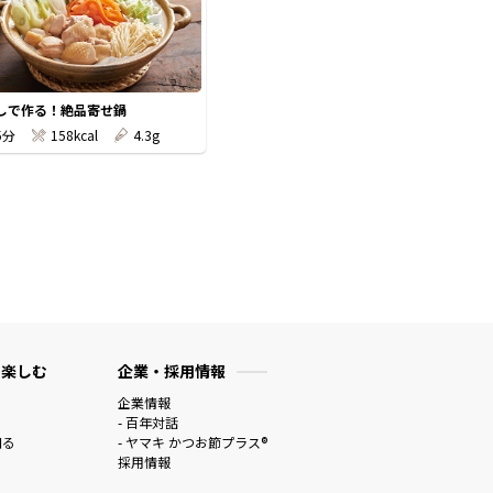
しで作る！絶品寄せ鍋
5分
158kcal
4.3g
 楽しむ
企業・採用情報
企業情報
- 百年対話
知る
- ヤマキ かつお節プラス®
採用情報