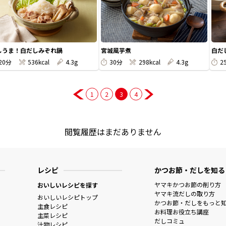
しうま！白だしみぞれ鍋
宮城風芋煮
白だ
20分
536kcal
4.3g
30分
298kcal
4.3g
2
1
2
3
4
閲覧履歴はまだありません
レシピ
かつお節・だしを知る
ヤマキかつお節の削り方
おいしいレシピを探す
ヤマキ流だしの取り方
おいしいレシピトップ
かつお節・だしをもっと
主食レシピ
お料理お役立ち講座
主菜レシピ
だしコミュ
汁物レシピ