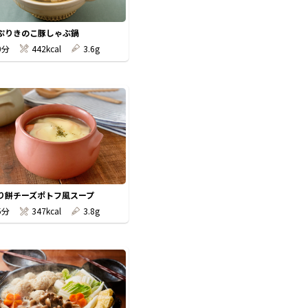
ぷりきのこ豚しゃぶ鍋
0分
442kcal
3.6g
り餅チーズポトフ風スープ
5分
347kcal
3.8g