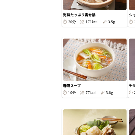
海鮮たっぷり寄せ鍋
シ
20分
171kcal
3.5g
千
春雨スープ
10分
77kcal
3.6g