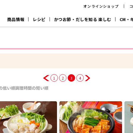
オンラインショップ
商品情報
レシピ
かつお節・だしを知る 楽しむ
CM・
CM
おいしいレシピを商品から探す
キャンペーン
採用情
P
旨さ、別格。
韓福善シリーズ
サッと鍋®
だし屋の鍋
主菜レシピ
百年対話
時短レシピ
ヤマキの削り節
ヤマキのめん
鰹節屋の
『氷熟®』
『踊り節』
だしパック
流だしの取り方
1
2
3
4
ヤマキ かつお節プラス®
CM情報
キャンペーン一覧
採用情
の低い順
調理時間の短い順
ジョブ
煮干
粉末
だしパック
つゆ
白だ
だしの素