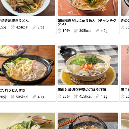
き焼き風焼きうどん
韓国風白だしにゅうめん（チャンチグ
きの
クス）
15分
424kcal
3.9g
3
10分
305kcal
4.0g
豚肉と薄切り野菜のごほうび鍋
豚こ
まだれうどんすき
20分
415kcal
4.2g
2
20分
505kcal
4.1g