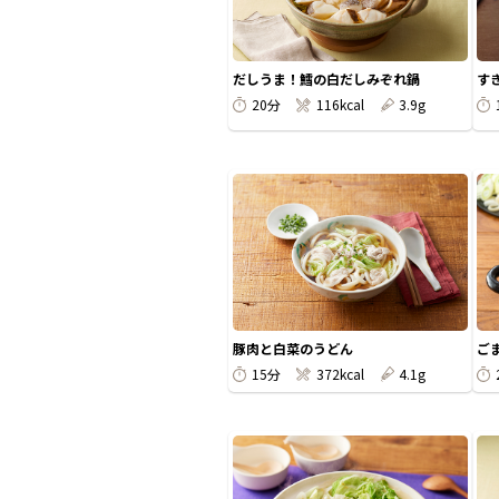
だしうま！鱈の白だしみぞれ鍋
す
20分
116kcal
3.9g
豚肉と白菜のうどん
ご
15分
372kcal
4.1g