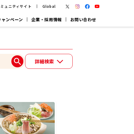
コミュニティサイト
Global
キャンペーン
企業・採用情報
お問い合わせ
報
かつお節・だしを楽しむ
楽チン鍋®
楽チン屋®
詳細検索
つゆ
ヤマキの
割烹白だし
だし粉
報
一覧はこちら
リターン制
し
専用調味料
鍋つゆ
業務用商品