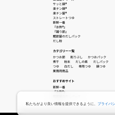
サッと鍋®
楽チン鍋®
楽チン屋®
ストレートつゆ
新鮮一番
『氷熟®』
『踊り節』
鰹節屋のだしパック
だし粉
カテゴリー一覧
かつお節
削りぶし
かつおパック
煮干
粉末
だしの素
だしパック
つゆ
白だし
専用つゆ
鍋つゆ
業務用商品
おすすめサイト
新鮮一番
『氷熟®』
鰹節屋のだしパック
私たちがより良い情報を提供できるように、
プライバ