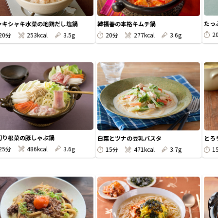
たっ
ャキシャキ水菜の地鶏だし塩鍋
韓福善の本格キムチ鍋
2
20分
253kcal
3.5g
20分
277kcal
3.6g
切り根菜の豚しゃぶ鍋
白菜とツナの豆乳パスタ
とろ
25分
486kcal
3.6g
15分
471kcal
3.7g
1