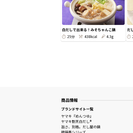
白だしで出来る！みそちゃんこ鍋
だ
25分
438kcal
4.3g
商品情報
ブランドサイト一覧
ヤマキ『めんつゆ』
ヤマキ割烹白だし®
旨さ、別格。だし屋の鍋
韓福善シリーズ