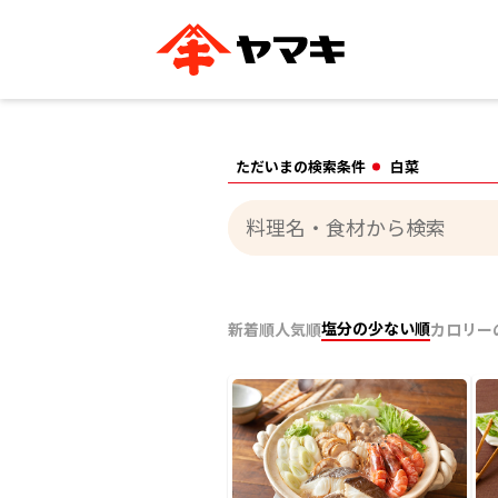
ブランドサイト別
かつお節・だしを知る
おいしいレシピを探す
企業情報
おいしいレシピTO
ただいまの検索条件
白菜
ヤマキ
ヤマキ
『めんつゆ』
割烹白だし®
主食レシピ
汁物レシピ
ストレート
新鮮一番
つゆ
レシピ特設サイト
ヤマキかつお節の削り方
ヤマキ
企業情報
塩分の少ない順
新着順
人気順
カロリー
カテゴリー別
削りぶし
かつおパック
かつお節