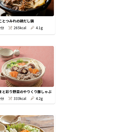
ことつみれの鶏だし鍋
0分
265kcal
4.1g
まと彩り野菜のやりくり豚しゃぶ
0分
333kcal
4.2g