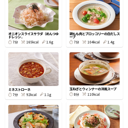
オンラインショップ
汁物レシピ
かつお節・だしをもっと知る
- ヤマキ かつお節プラス®
コミュニティサイト
時短レシピ
ヤマキ かつお節プラス®
Global
採用情報
オニオンスライスサラダ（めんつゆ
鶏もも肉とブロッコリーの白だしス
旨さ、別格。だし屋の鍋
韓福善シリーズ
ドレッシ..
ープ
7分
165kcal
1.6g
7分
104kcal
1.4g
おいしいレシピを商品から探す
かつお節・だしを楽しむ
- ジョブリターン制
かつお節レシピ
だしコミュ
めんつゆレシピ
玉ねぎとウィンナーの洋風スープ
ミネストローネ
8分
110kcal
7分
92kcal
1.1g
割烹白だしレシピ
サッと鍋®
楽チン鍋®
レシピ特設サイト