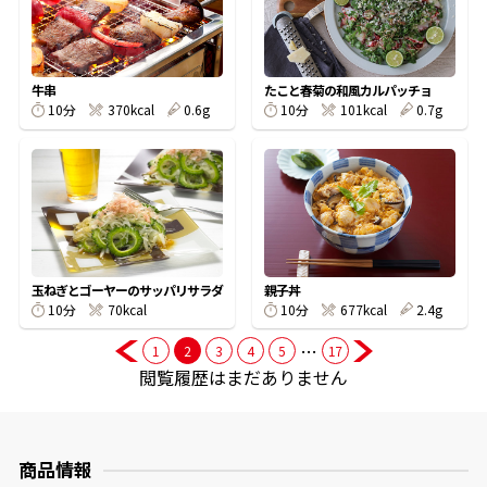
商品情報一覧
牛串
たこと春菊の和風カルパッチョ
10分
370kcal
0.6g
10分
101kcal
0.7g
おすすめサイト
新鮮一番
氷熟®︎
玉ねぎとゴーヤーのサッパリサラダ
親子丼
10分
70kcal
10分
677kcal
2.4g
だしパック
…
1
2
3
4
5
17
閲覧履歴はまだありません
商品情報