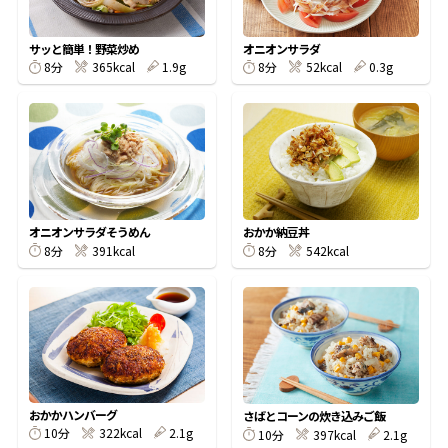
割烹白だしレシピ特集
サッと簡単！野菜炒め
オニオンサラダ
8分
365kcal
1.9g
8分
52kcal
0.3g
だし巻き卵特集
楽チン屋®
ストレートつゆ
かつおだしが決め手！簡単茶碗蒸し
オニオンサラダそうめん
おかか納豆丼
8分
391kcal
8分
542kcal
新鮮一番
『氷熟®』
おかかハンバーグ
さばとコーンの炊き込みご飯
10分
322kcal
2.1g
10分
397kcal
2.1g