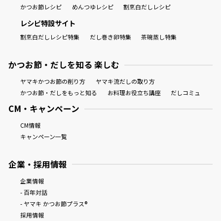
かつお節レシピ
めんつゆレシピ
割烹白だしレシピ
レシピ特設サイト
割烹白だしレシピ特集
だし巻き卵特集
茶碗蒸し特集
かつお節・だしを知る 楽しむ
ヤマキかつお節の削り方
ヤマキ流だしの取り方
かつお節・だしをもっと知る
お料理お役立ち講座
だしコミュ
CM・キャンペーン
CM情報
キャンペーン一覧
企業・採用情報
企業情報
- 百年対話
- ヤマキ かつお節プラス®
採用情報