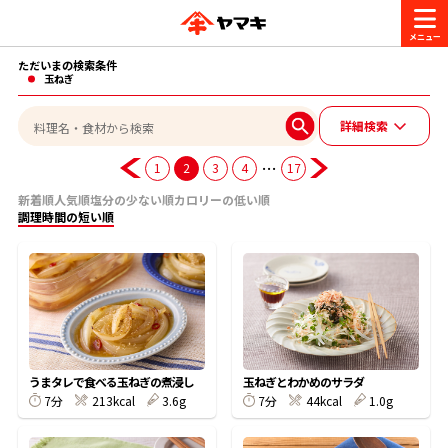
ただいまの検索条件
商品情報
玉ねぎ
詳細検索
レシピ
ブランド一覧
…
1
2
3
4
17
かつお節・だしを楽しむ
新着順
人気順
塩分の少ない順
カロリーの低い順
調理時間の短い順
おいしいレシピを探す
CM・キャンペーン
おいしいレシピトップ
かつお節・だしを知る
CM
企業・採用情報
主食レシピ
だしの取り方
ヤマキ『めんつゆ』
ヤマキ 割烹白だし
キャンペーン一覧
企業情報
お問い合わせ
うまタレで食べる玉ねぎの煮浸し
玉ねぎとわかめのサラダ
主菜レシピ
かつお節の削り方
7分
213kcal
3.6g
7分
44kcal
1.0g
- 百年対話
ヤマキお客様相談室