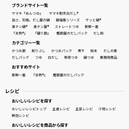
ブランドサイト一覧
ヤマキ『めんつゆ』
ヤマキ割烹白だし®
旨さ、別格。だし屋の鍋
韓福善シリーズ
サッと鍋®
楽チン鍋®
楽チン屋®
ストレートつゆ
新鮮一番
『氷熟®』
『踊り節』
鰹節屋のだしパック
だし粉
カテゴリー一覧
かつお節
削りぶし
かつおパック
煮干
粉末
だしの素
だしパック
つゆ
白だし
専用つゆ
鍋つゆ
業務用商品
おすすめサイト
新鮮一番
『氷熟®』
鰹節屋のだしパック
レシピ
おいしいレシピを探す
おいしいレシピトップ
主食レシピ
主菜レシピ
汁物レシピ
時短レシピ
おいしいレシピを商品から探す