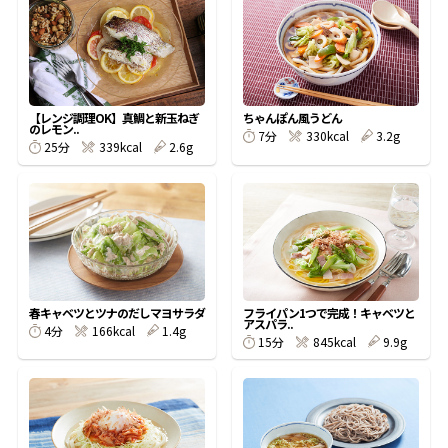
オンラインショップ
汁物レシピ
かつお節・だしをもっと知る
- ヤマキ かつお節プラス®
コミュニティサイト
時短レシピ
ヤマキ かつお節プラス®
Global
採用情報
【レンジ調理OK】真鯛と新玉ねぎ
ちゃんぽん風うどん
旨さ、別格。だし屋の鍋
韓福善シリーズ
のレモン..
7分
330kcal
3.2g
25分
339kcal
2.6g
おいしいレシピを商品から探す
かつお節・だしを楽しむ
- ジョブリターン制
かつお節レシピ
だしコミュ
めんつゆレシピ
春キャベツとツナのだしマヨサラダ
フライパン1つで完成！キャベツと
アスパラ..
4分
166kcal
1.4g
割烹白だしレシピ
15分
845kcal
9.9g
サッと鍋®
楽チン鍋®
レシピ特設サイト