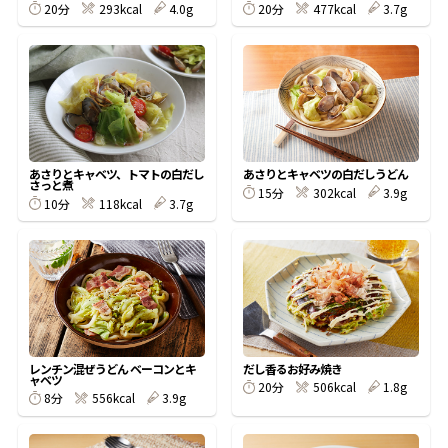
20分
293kcal
4.0g
20分
477kcal
3.7g
鰹節屋の
『踊り節』
だしパック
あさりとキャベツ、トマトの白だし
あさりとキャベツの白だしうどん
さっと煮
15分
302kcal
3.9g
10分
118kcal
3.7g
レンチン混ぜうどん ベーコンとキ
だし香るお好み焼き
だし粉
ャベツ
20分
506kcal
1.8g
8分
556kcal
3.9g