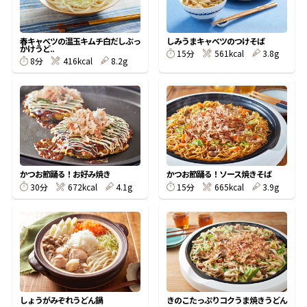
割烹白だしレシピ特集
春キャベツの温玉キムチ白だしぶっ
しみうまキャベツのつけそば
かけうど..
15分
561kcal
3.8g
8分
416kcal
8.2g
だし巻き卵特集
楽チン屋®
ストレートつゆ
かつおだしが決め手！簡単茶碗蒸し
かつお節踊る！お好み焼き
かつお節踊る！ソース焼きそば
30分
672kcal
4.1g
15分
665kcal
3.9g
新鮮一番
『氷熟®』
しょうがみぞれうどん鍋
きのこたっぷりコクうま焼きうどん