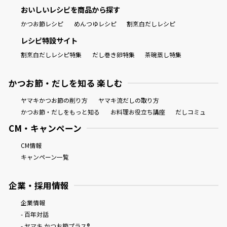
おいしいレシピを商品から探す
かつお節レシピ
めんつゆレシピ
割烹白だしレシピ
レシピ特設サイト
割烹白だしレシピ特集
だし巻き卵特集
茶碗蒸し特集
かつお節・だしを知る 楽しむ
ヤマキかつお節の削り方
ヤマキ流だしの取り方
かつお節・だしをもっと知る
お料理お役立ち講座
だしコミュ
CM・キャンペーン
CM情報
キャンペーン一覧
企業・採用情報
企業情報
- 百年対話
- ヤマキ かつお節プラス®