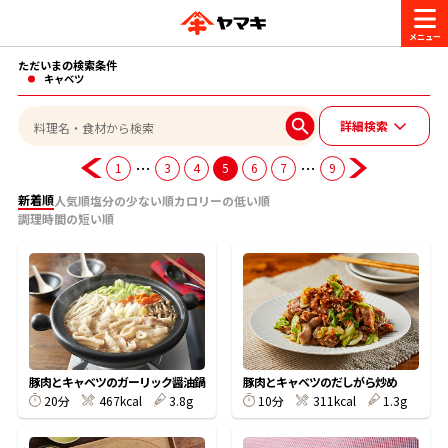
ただいまの検索条件
商品情報
キャベツ
詳細検索
レシピ
ブランド一覧
…
…
1
3
4
5
6
7
9
かつお節・だしを楽しむ
新着順
人気順
塩分の少ない順
カロリーの低い順
調理時間の短い順
おいしいレシピを探す
CM・キャンペーン
おいしいレシピトップ
かつお節・だしを知る
CM
企業・採用情報
主食レシピ
だしの取り方
ヤマキ『めんつゆ』
ヤマキ 割烹白だし
キャンペーン一覧
企業情報
お問い合わせ
豚肉とキャベツのガーリック醤油鍋
豚肉とキャベツのだしがら炒め
主菜レシピ
かつお節の削り方
20分
467kcal
3.8g
10分
311kcal
1.3g
- 百年対話
ヤマキお客様相談室