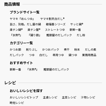
商品情報
ブランドサイト一覧
ヤマキ『めんつゆ』
ヤマキ割烹白だし®
旨さ、別格。だし屋の鍋
韓福善シリーズ
サッと鍋®
楽チン鍋®
楽チン屋®
ストレートつゆ
新鮮一番
『氷熟®』
『踊り節』
鰹節屋のだしパック
だし粉
カテゴリー一覧
かつお節
削りぶし
かつおパック
煮干
粉末
だしの素
だしパック
つゆ
白だし
専用つゆ
鍋つゆ
業務用商品
おすすめサイト
新鮮一番
『氷熟®』
鰹節屋のだしパック
レシピ
おいしいレシピを探す
おいしいレシピトップ
主食レシピ
主菜レシピ
汁物レシピ
時短レシピ