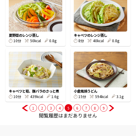
商品情報一覧
夏野菜のレンジ蒸し
キャベツのレンジ蒸し
おすすめサイト
10分
50kcal
0.8g
8分
40kcal
0.8g
新鮮一番
氷熟®︎
キャベツと筍、豚バラのさっと煮
小倉風焼うどん
だしパック
10分
439kcal
1.6g
15分
594kcal
3.1g
1
2
3
4
5
6
7
8
9
閲覧履歴はまだありません