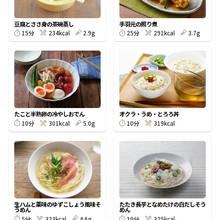
割烹白だしレシピ特集
豆腐とささ身の茶碗蒸し
手羽元の照り煮
15分
234kcal
2.9g
25分
291kcal
3.7g
だし巻き卵特集
楽チン屋®
ストレートつゆ
かつおだしが決め手！簡単茶碗蒸し
たこと半熟卵の冷やしおでん
オクラ・うめ・とろろ丼
10分
301kcal
5.0g
10分
319kcal
新鮮一番
『氷熟®』
生ハムと薬味のゆずこしょう風味そ
たたき長芋となめたけの白だしそう
うめん
めん
5分
323kcal
4.6g
10分
325kcal