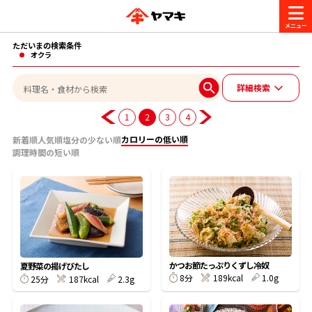
ただいまの検索条件
商品情報
オクラ
詳細検索
レシピ
ブランド一覧
1
2
3
4
かつお節・だしを楽しむ
カロリーの低い順
新着順
人気順
塩分の少ない順
調理時間の短い順
おいしいレシピを探す
CM・キャンペーン
おいしいレシピトップ
かつお節・だしを知る
CM
企業・採用情報
主食レシピ
だしの取り方
ヤマキ『めんつゆ』
ヤマキ 割烹白だし
キャンペーン一覧
企業情報
かつお節たっぷりくずし冷奴
お問い合わせ
夏野菜の揚げびたし
8分
189kcal
1.0g
主菜レシピ
かつお節の削り方
25分
187kcal
2.3g
- 百年対話
ヤマキお客様相談室