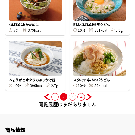
商品情報一覧
ねばねばおかかめし
明太ねばねば釜玉うどん
5分
379kcal
10分
381kcal
5.9g
おすすめサイト
新鮮一番
氷熟®︎
みょうがとオクラのぶっかけ麺
スタミナネバネバうどん
10分
390kcal
2.7g
10分
394kcal
だしパック
1
2
3
4
閲覧履歴はまだありません
商品情報