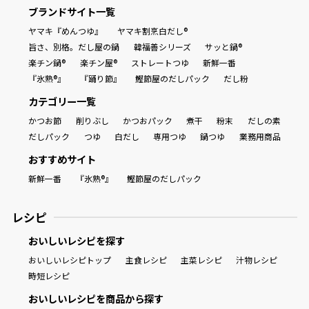
ブランドサイト一覧
ヤマキ『めんつゆ』
ヤマキ割烹白だし®
旨さ、別格。だし屋の鍋
韓福善シリーズ
サッと鍋®
楽チン鍋®
楽チン屋®
ストレートつゆ
新鮮一番
『氷熟®』
『踊り節』
鰹節屋のだしパック
だし粉
カテゴリー一覧
かつお節
削りぶし
かつおパック
煮干
粉末
だしの素
だしパック
つゆ
白だし
専用つゆ
鍋つゆ
業務用商品
おすすめサイト
新鮮一番
『氷熟®』
鰹節屋のだしパック
レシピ
おいしいレシピを探す
おいしいレシピトップ
主食レシピ
主菜レシピ
汁物レシピ
時短レシピ
おいしいレシピを商品から探す