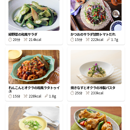
オンラインショップ
汁物レシピ
かつお節・だしをもっと知る
- ヤマキ かつお節プラス®
コミュニティサイト
時短レシピ
ヤマキ かつお節プラス®
Global
採用情報
緑野菜の和風サラダ
かつおのサラダ甘酢トマトだれ
旨さ、別格。だし屋の鍋
韓福善シリーズ
20分
214kcal
15分
222kcal
1.7g
おいしいレシピを商品から探す
かつお節・だしを楽しむ
- ジョブリターン制
かつお節レシピ
だしコミュ
めんつゆレシピ
れんこんとオクラの和風ラタトゥイ
焼きなすとオクラの冷製パスタ
ユ
25分
233kcal
15分
228kcal
1.8g
割烹白だしレシピ
サッと鍋®
楽チン鍋®
レシピ特設サイト