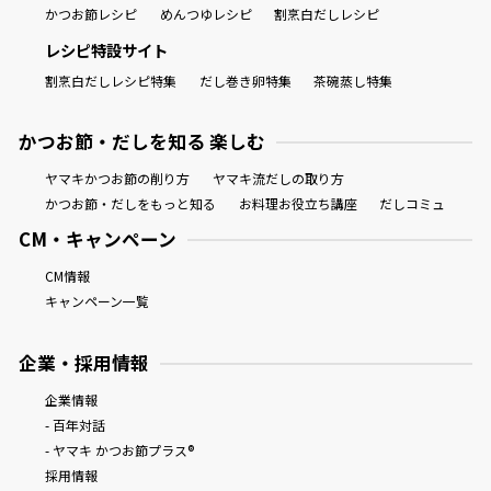
かつお節レシピ
めんつゆレシピ
割烹白だしレシピ
レシピ特設サイト
割烹白だしレシピ特集
だし巻き卵特集
茶碗蒸し特集
かつお節・だしを知る 楽しむ
ヤマキかつお節の削り方
ヤマキ流だしの取り方
かつお節・だしをもっと知る
お料理お役立ち講座
だしコミュ
CM・キャンペーン
CM情報
キャンペーン一覧
企業・採用情報
企業情報
- 百年対話
- ヤマキ かつお節プラス®
採用情報