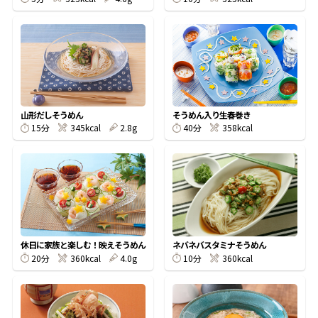
鰹節屋の
『踊り節』
だしパック
山形だしそうめん
そうめん入り生春巻き
15分
345kcal
2.8g
40分
358kcal
休日に家族と楽しむ！映えそうめん
ネバネバスタミナそうめん
20分
360kcal
4.0g
10分
360kcal
だし粉