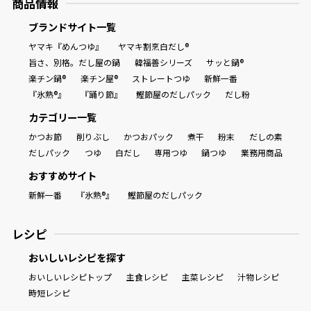
商品情報
ブランドサイト一覧
ヤマキ『めんつゆ』
ヤマキ割烹白だし®
旨さ、別格。だし屋の鍋
韓福善シリーズ
サッと鍋®
楽チン鍋®
楽チン屋®
ストレートつゆ
新鮮一番
『氷熟®』
『踊り節』
鰹節屋のだしパック
だし粉
カテゴリー一覧
かつお節
削りぶし
かつおパック
煮干
粉末
だしの素
だしパック
つゆ
白だし
専用つゆ
鍋つゆ
業務用商品
おすすめサイト
新鮮一番
『氷熟®』
鰹節屋のだしパック
レシピ
おいしいレシピを探す
おいしいレシピトップ
主食レシピ
主菜レシピ
汁物レシピ
時短レシピ