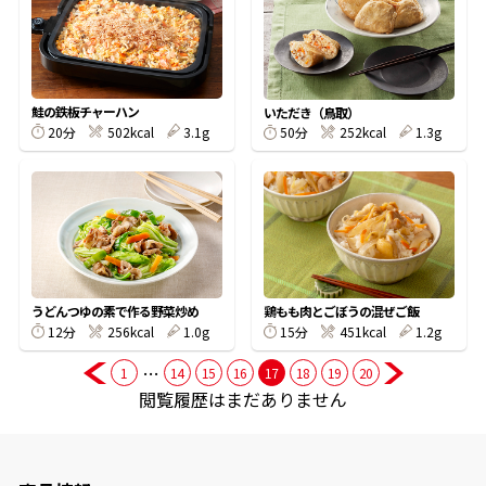
商品情報一覧
鮭の鉄板チャーハン
いただき（鳥取）
20分
502kcal
3.1g
50分
252kcal
1.3g
おすすめサイト
新鮮一番
氷熟®︎
うどんつゆの素で作る野菜炒め
鶏もも肉とごぼうの混ぜご飯
だしパック
12分
256kcal
1.0g
15分
451kcal
1.2g
…
1
14
15
16
17
18
19
20
閲覧履歴はまだありません