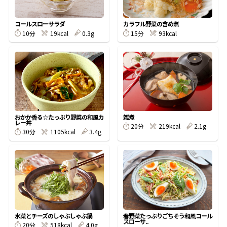
割烹白だしレシピ特集
コールスローサラダ
カラフル野菜の含め煮
10分
19kcal
0.3g
15分
93kcal
だし巻き卵特集
楽チン屋®
ストレートつゆ
かつおだしが決め手！簡単茶碗蒸し
おかか香る☆たっぷり野菜の和風カ
雑煮
レー丼
20分
219kcal
2.1g
30分
1105kcal
3.4g
新鮮一番
『氷熟®』
水菜とチーズのしゃぶしゃぶ鍋
春野菜たっぷりごちそう和風コール
スローサ..
20分
518kcal
4.0g