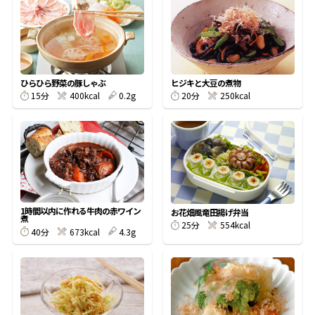
オンラインショップ
汁物レシピ
かつお節・だしをもっと知る
- ヤマキ かつお節プラス®
コミュニティサイト
時短レシピ
ヤマキ かつお節プラス®
Global
採用情報
ひらひら野菜の豚しゃぶ
ヒジキと大豆の煮物
旨さ、別格。だし屋の鍋
韓福善シリーズ
15分
400kcal
0.2g
20分
250kcal
おいしいレシピを商品から探す
かつお節・だしを楽しむ
- ジョブリターン制
かつお節レシピ
だしコミュ
めんつゆレシピ
1時間以内に作れる牛肉の赤ワイン
お花畑風竜田揚げ弁当
煮
25分
554kcal
40分
673kcal
4.3g
割烹白だしレシピ
サッと鍋®
楽チン鍋®
レシピ特設サイト