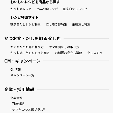
おいしいレシピを商品から探す
かつお節レシピ
めんつゆレシピ
割烹白だしレシピ
レシピ特設サイト
割烹白だしレシピ特集
だし巻き卵特集
茶碗蒸し特集
かつお節・だしを知る 楽しむ
ヤマキかつお節の削り方
ヤマキ流だしの取り方
かつお節・だしをもっと知る
お料理お役立ち講座
だしコミュ
CM・キャンペーン
CM情報
キャンペーン一覧
企業・採用情報
企業情報
- 百年対話
- ヤマキ かつお節プラス®