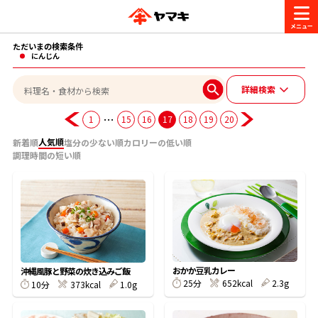
ただいまの検索条件
商品情報
にんじん
詳細検索
レシピ
ブランド一覧
…
1
15
16
17
18
19
20
かつお節・だしを楽しむ
人気順
新着順
塩分の少ない順
カロリーの低い順
調理時間の短い順
おいしいレシピを探す
CM・キャンペーン
おいしいレシピトップ
かつお節・だしを知る
CM
企業・採用情報
主食レシピ
だしの取り方
ヤマキ『めんつゆ』
ヤマキ 割烹白だし
キャンペーン一覧
企業情報
おかか豆乳カレー
お問い合わせ
沖縄風豚と野菜の炊き込みご飯
25分
652kcal
2.3g
主菜レシピ
かつお節の削り方
10分
373kcal
1.0g
- 百年対話
ヤマキお客様相談室