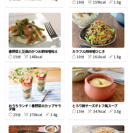
10分
159kcal
1.0g
鰹節屋の
『踊り節』
だしパック
春野菜と豆腐のかつお節味噌和え
カラフル肉味噌ひじき
15分
148kcal
10分
161kcal
1.8g
おうちランチ！春野菜のカップサラ
とろり餅チーズポトフ風スープ
ダ麺
だし粉
15分
347kcal
3.8g
25分
370kcal
3.4g