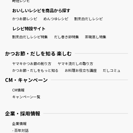
時短レシピ
おいしいレシピを商品から探す
かつお節レシピ
めんつゆレシピ
割烹白だしレシピ
レシピ特設サイト
割烹白だしレシピ特集
だし巻き卵特集
茶碗蒸し特集
かつお節・だしを知る 楽しむ
ヤマキかつお節の削り方
ヤマキ流だしの取り方
かつお節・だしをもっと知る
お料理お役立ち講座
だしコミュ
CM・キャンペーン
CM情報
キャンペーン一覧
企業・採用情報
企業情報
- 百年対話