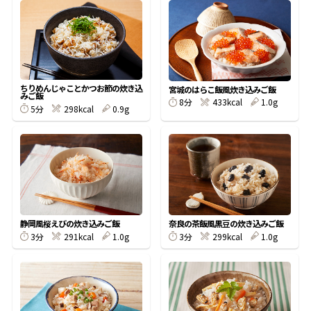
オンラインショップ
汁物レシピ
かつお節・だしをもっと知る
- ヤマキ かつお節プラス®
コミュニティサイト
時短レシピ
ヤマキ かつお節プラス®
Global
採用情報
ちりめんじゃことかつお節の炊き込
旨さ、別格。だし屋の鍋
韓福善シリーズ
宮城のはらこ飯風炊き込みご飯
みご飯
8分
433kcal
1.0g
5分
298kcal
0.9g
おいしいレシピを商品から探す
かつお節・だしを楽しむ
- ジョブリターン制
かつお節レシピ
だしコミュ
めんつゆレシピ
静岡風桜えびの炊き込みご飯
奈良の茶飯風黒豆の炊き込みご飯
割烹白だしレシピ
3分
291kcal
1.0g
3分
299kcal
1.0g
サッと鍋®
楽チン鍋®
レシピ特設サイト