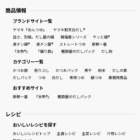
商品情報
ブランドサイト一覧
ヤマキ『めんつゆ』
ヤマキ割烹白だし®
旨さ、別格。だし屋の鍋
韓福善シリーズ
サッと鍋®
楽チン鍋®
楽チン屋®
ストレートつゆ
新鮮一番
『氷熟®』
『踊り節』
鰹節屋のだしパック
だし粉
カテゴリー一覧
かつお節
削りぶし
かつおパック
煮干
粉末
だしの素
だしパック
つゆ
白だし
専用つゆ
鍋つゆ
業務用商品
おすすめサイト
新鮮一番
『氷熟®』
鰹節屋のだしパック
レシピ
おいしいレシピを探す
おいしいレシピトップ
主食レシピ
主菜レシピ
汁物レシピ