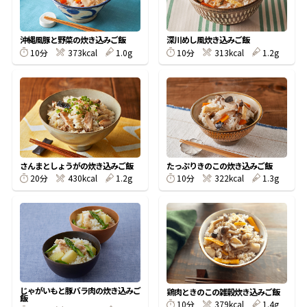
割烹白だしレシピ特集
沖縄風豚と野菜の炊き込みご飯
深川めし風炊き込みご飯
10分
373kcal
1.0g
10分
313kcal
1.2g
だし巻き卵特集
楽チン屋®
ストレートつゆ
かつおだしが決め手！簡単茶碗蒸し
さんまとしょうがの炊き込みご飯
たっぷりきのこの炊き込みご飯
20分
430kcal
1.2g
10分
322kcal
1.3g
新鮮一番
『氷熟®』
じゃがいもと豚バラ肉の炊き込みご
鶏肉ときのこの雑穀炊き込みご飯
飯
10分
379kcal
1.4g