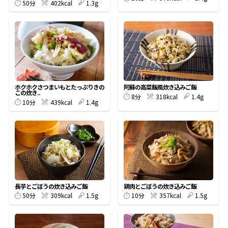
50分
402kcal
1.3g
鰹節屋の
『踊り節』
だしパック
ホクホクさつまいもとたっぷりきの
阿蘇の高菜飯風炊き込みご飯
この炊き..
8分
318kcal
1.4g
10分
439kcal
1.4g
長芋とごぼうの炊き込みご飯
鶏肉とごぼうの炊き込みご飯
だし粉
50分
309kcal
1.5g
10分
357kcal
1.5g