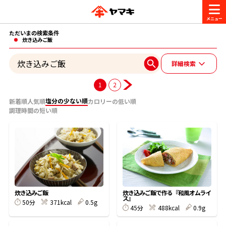
ただいまの検索条件
商品情報
炊き込みご飯
詳細検索
レシピ
ブランド一覧
1
2
かつお節・だしを楽しむ
塩分の少ない順
新着順
人気順
カロリーの低い順
調理時間の短い順
おいしいレシピを探す
CM・キャンペーン
おいしいレシピトップ
かつお節・だしを知る
CM
企業・採用情報
主食レシピ
だしの取り方
ヤマキ『めんつゆ』
ヤマキ 割烹白だし
キャンペーン一覧
企業情報
お問い合わせ
炊き込みご飯
炊き込みご飯で作る『和風オムライ
ス』
主菜レシピ
かつお節の削り方
50分
371kcal
0.5g
45分
488kcal
0.9g
- 百年対話
ヤマキお客様相談室