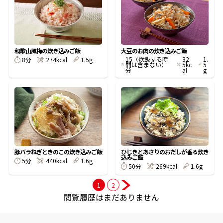
商品情報一覧
和歌山風梅の炊き込みご飯
大豆のお肉の炊き込みご飯
15（炊飯する時
32
1.
8分
274kcal
1.5g
おすすめサイト
間は含まない）
5kc
5
分
al
g
新鮮一番
氷熟®︎
だしパック
豚バラねぎときのこの炊き込みご飯
ひじきとあさりのおだしが香る炊き
込みご飯
5分
440kcal
1.6g
50分
269kcal
1.6g
1
2
閲覧履歴はまだありません