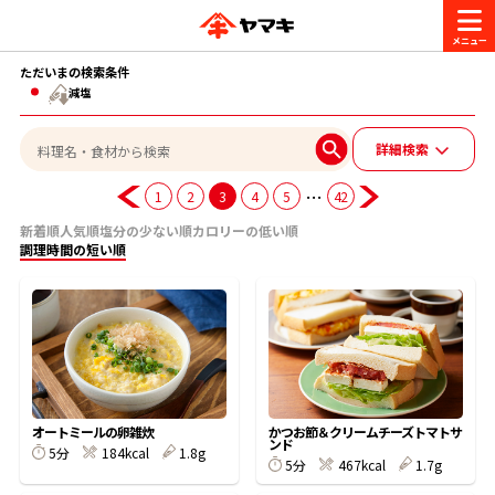
ただいまの検索条件
商品情報
減塩
詳細検索
レシピ
ブランド一覧
…
1
2
3
4
5
42
かつお節・だしを楽しむ
新着順
人気順
塩分の少ない順
カロリーの低い順
おいしいレシピを探す
調理時間の短い順
CM・キャンペーン
おいしいレシピトップ
かつお節・だしを知る
CM
企業・採用情報
主食レシピ
だしの取り方
ヤマキ『めんつゆ』
ヤマキ 割烹白だし
キャンペーン一覧
企業情報
お問い合わせ
オートミールの卵雑炊
かつお節＆クリームチーズトマトサ
主菜レシピ
かつお節の削り方
ンド
5分
184kcal
1.8g
5分
467kcal
1.7g
- 百年対話
ヤマキお客様相談室