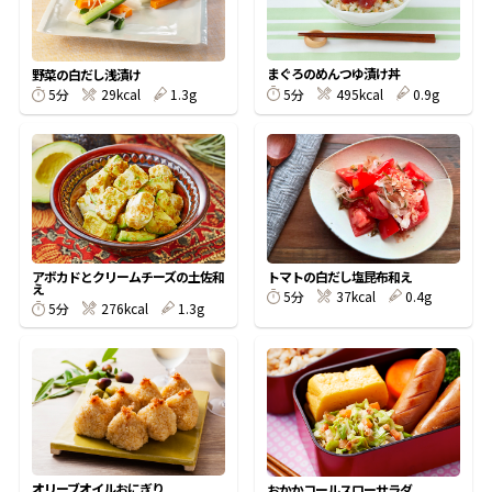
割烹白だしレシピ特集
まぐろのめんつゆ漬け丼
野菜の白だし浅漬け
5分
495kcal
0.9g
5分
29kcal
1.3g
だし巻き卵特集
楽チン屋®
ストレートつゆ
かつおだしが決め手！簡単茶碗蒸し
アボカドとクリームチーズの土佐和
トマトの白だし塩昆布和え
え
5分
37kcal
0.4g
5分
276kcal
1.3g
新鮮一番
『氷熟®』
オリーブオイルおにぎり
おかかコールスローサラダ