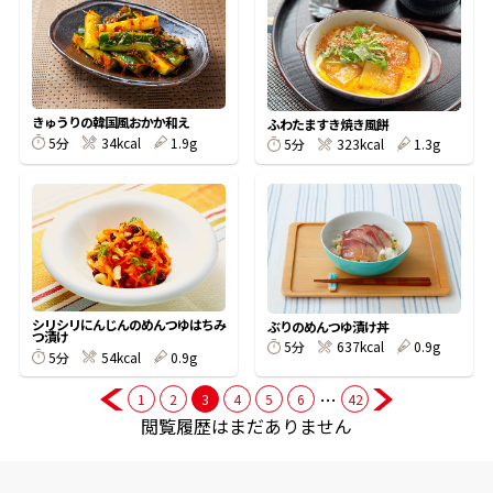
商品情報一覧
きゅうりの韓国風おかか和え
ふわたますき焼き風餅
おすすめサイト
5分
34kcal
1.9g
5分
323kcal
1.3g
新鮮一番
氷熟®︎
シリシリにんじんのめんつゆはちみ
ぶりのめんつゆ漬け丼
だしパック
つ漬け
5分
637kcal
0.9g
5分
54kcal
0.9g
…
1
2
3
4
5
6
42
閲覧履歴はまだありません