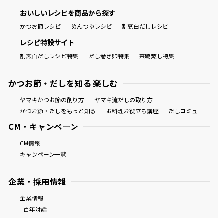
おいしいレシピを商品から探す
かつお節レシピ
めんつゆレシピ
割烹白だしレシピ
レシピ特設サイト
割烹白だしレシピ特集
だし巻き卵特集
茶碗蒸し特集
かつお節・だしを知る 楽しむ
ヤマキかつお節の削り方
ヤマキ流だしの取り方
かつお節・だしをもっと知る
お料理お役立ち講座
だしコミュ
CM・キャンペーン
CM情報
キャンペーン一覧
企業・採用情報
企業情報
- 百年対話