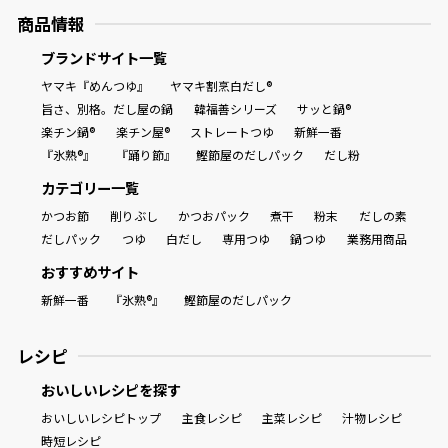
商品情報
ブランドサイト一覧
ヤマキ『めんつゆ』
ヤマキ割烹白だし®
旨さ、別格。だし屋の鍋
韓福善シリーズ
サッと鍋®
楽チン鍋®
楽チン屋®
ストレートつゆ
新鮮一番
『氷熟®』
『踊り節』
鰹節屋のだしパック
だし粉
カテゴリー一覧
かつお節
削りぶし
かつおパック
煮干
粉末
だしの素
だしパック
つゆ
白だし
専用つゆ
鍋つゆ
業務用商品
おすすめサイト
新鮮一番
『氷熟®』
鰹節屋のだしパック
レシピ
おいしいレシピを探す
おいしいレシピトップ
主食レシピ
主菜レシピ
汁物レシピ
時短レシピ