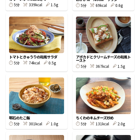
5分
339kcal
1.5g
5分
69kcal
0.6g
鰹節屋の
『踊り節』
だしパック
トマトときゅうりの和風サラダ
アボカドとクリームチーズの和風ト
ースト
5分
74kcal
0.5g
5分
367kcal
1.5g
だし粉
明石のたこ飯
ちくわのキムチーズ炒め
5分
301kcal
1.0g
5分
131kcal
2.0g