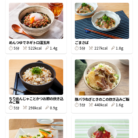
オンラインショップ
汁物レシピ
かつお節・だしをもっと知る
- ヤマキ かつお節プラス®
コミュニティサイト
時短レシピ
ヤマキ かつお節プラス®
Global
採用情報
旨さ、別格。だし屋の鍋
韓福善シリーズ
めんつゆでネギトロ温玉丼
ごまさば
5分
522kcal
1.4g
5分
227kcal
1.8g
おいしいレシピを商品から探す
かつお節・だしを楽しむ
- ジョブリターン制
かつお節レシピ
だしコミュ
めんつゆレシピ
ちりめんじゃことかつお節の炊き込
豚バラねぎときのこの炊き込みご飯
みご飯
割烹白だしレシピ
5分
440kcal
1.6g
5分
298kcal
0.9g
サッと鍋®
楽チン鍋®
レシピ特設サイト