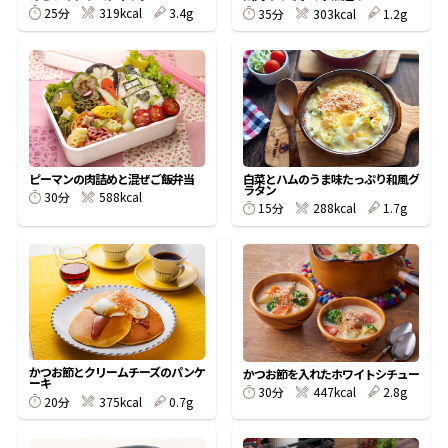
25分
319kcal
3.4g
35分
303kcal
1.2g
鰹節屋の
『踊り節』
だしパック
ピーマンの肉詰めと混ぜご飯弁当
白菜とハムのうま味たっぷり和風グ
ラタン
30分
588kcal
15分
288kcal
1.7g
だし粉
かつお節とクリームチーズのパンケ
かつお節を入れたホワイトシチュー
ーキ
30分
447kcal
2.8g
20分
375kcal
0.7g