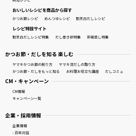
おいしいレシピを商品から探す
かつお節レシピ
めんつゆレシピ
割烹白だしレシピ
レシピ特設サイト
割烹白だしレシピ特集
だし巻き卵特集
茶碗蒸し特集
かつお節・だしを知る 楽しむ
ヤマキかつお節の削り方
ヤマキ流だしの取り方
かつお節・だしをもっと知る
お料理お役立ち講座
だしコミュ
CM・キャンペーン
CM情報
キャンペーン一覧
企業・採用情報
企業情報
- 百年対話