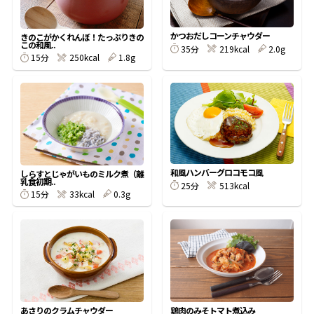
割烹白だしレシピ特集
かつおだしコーンチャウダー
きのこがかくれんぼ！たっぷりきの
この和風..
35分
219kcal
2.0g
15分
250kcal
1.8g
だし巻き卵特集
楽チン屋®
ストレートつゆ
かつおだしが決め手！簡単茶碗蒸し
和風ハンバーグロコモコ風
しらすとじゃがいものミルク煮（離
乳食初期..
25分
513kcal
15分
33kcal
0.3g
新鮮一番
『氷熟®』
あさりのクラムチャウダー
鶏肉のみそトマト煮込み