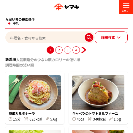
ただいまの検索条件
商品情報
牛乳
詳細検索
レシピ
ブランド一覧
1
2
3
4
かつお節・だしを楽しむ
新着順
人気順
塩分の少ない順
カロリーの低い順
調理時間の短い順
おいしいレシピを探す
CM・キャンペーン
おいしいレシピトップ
かつお節・だしを知る
CM
企業・採用情報
主食レシピ
だしの取り方
ヤマキ『めんつゆ』
ヤマキ 割烹白だし
キャンペーン一覧
企業情報
お問い合わせ
簡単カルボナーラ
キャベツのトマトミルフィーユ
主菜レシピ
かつお節の削り方
15分
626kcal
5.6g
45分
340kcal
1.6g
- 百年対話
ヤマキお客様相談室