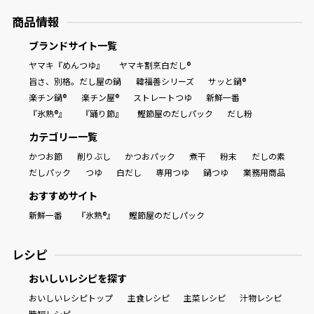
商品情報
ブランドサイト一覧
ヤマキ『めんつゆ』
ヤマキ割烹白だし®
旨さ、別格。だし屋の鍋
韓福善シリーズ
サッと鍋®
楽チン鍋®
楽チン屋®
ストレートつゆ
新鮮一番
『氷熟®』
『踊り節』
鰹節屋のだしパック
だし粉
カテゴリー一覧
かつお節
削りぶし
かつおパック
煮干
粉末
だしの素
だしパック
つゆ
白だし
専用つゆ
鍋つゆ
業務用商品
おすすめサイト
新鮮一番
『氷熟®』
鰹節屋のだしパック
レシピ
おいしいレシピを探す
おいしいレシピトップ
主食レシピ
主菜レシピ
汁物レシピ
時短レシピ