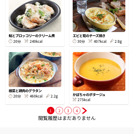
商品情報一覧
鮭とブロッコリーのクリーム煮
エビと筍のチーズ焼き
おすすめサイト
20分
240kcal
30分
407kcal
2.8g
新鮮一番
氷熟®︎
だしパック
根菜と鶏肉のグラタン
かぼちゃのポタージュ
20分
460kcal
2.2g
275kcal
1
2
3
4
閲覧履歴はまだありません