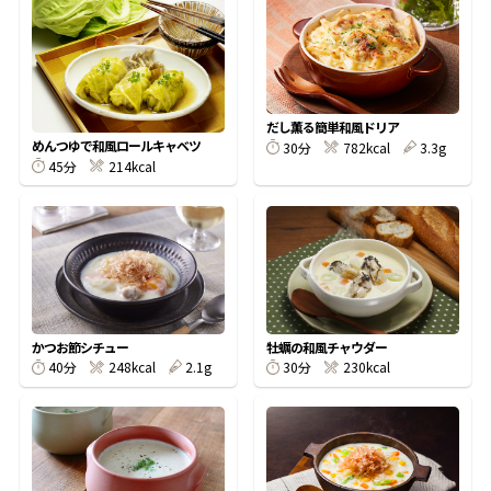
オンラインショップ
汁物レシピ
かつお節・だしをもっと知る
- ヤマキ かつお節プラス®
コミュニティサイト
時短レシピ
ヤマキ かつお節プラス®
Global
採用情報
だし薫る簡単和風ドリア
旨さ、別格。だし屋の鍋
韓福善シリーズ
めんつゆで和風ロールキャベツ
30分
782kcal
3.3g
45分
214kcal
おいしいレシピを商品から探す
かつお節・だしを楽しむ
- ジョブリターン制
かつお節レシピ
だしコミュ
めんつゆレシピ
かつお節シチュー
牡蠣の和風チャウダー
40分
248kcal
2.1g
30分
230kcal
割烹白だしレシピ
サッと鍋®
楽チン鍋®
レシピ特設サイト