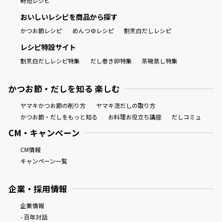
時短レシピ
おいしいレシピを商品から探す
かつお節レシピ
めんつゆレシピ
割烹白だしレシピ
レシピ特設サイト
割烹白だしレシピ特集
だし巻き卵特集
茶碗蒸し特集
かつお節・だしを知る 楽しむ
ヤマキかつお節の削り方
ヤマキ流だしの取り方
かつお節・だしをもっと知る
お料理お役立ち講座
だしコミュ
CM・キャンペーン
CM情報
キャンペーン一覧
企業・採用情報
企業情報
- 百年対話