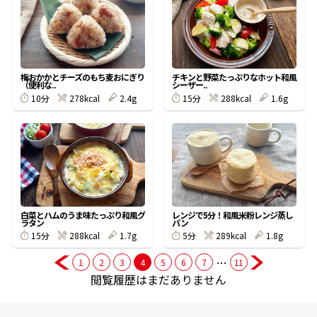
商品情報一覧
梅おかかとチーズのもち麦おにぎり
チキンと野菜たっぷりなホット和風
（便利な..
シーザー..
おすすめサイト
278kcal
2.4g
288kcal
1.6g
10分
15分
新鮮一番
氷熟®︎
だしパック
白菜とハムのうま味たっぷり和風グ
レンジで5分！和風米粉レンジ蒸し
ラタン
パン
288kcal
1.7g
289kcal
1.8g
15分
5分
…
1
2
3
4
5
6
7
11
閲覧履歴はまだありません