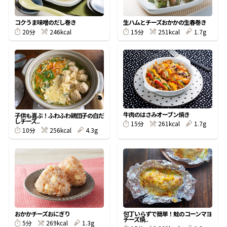
割烹白だしレシピ特集
コクうま味噌のだし巻き
生ハムとチーズおかかの生春巻き
246kcal
251kcal
1.7g
20分
15分
だし巻き卵特集
楽チン屋®
ストレートつゆ
かつおだしが決め手！簡単茶碗蒸し
牛肉のはさみオーブン焼き
子供も喜ぶ！ふわふわ鶏団子の白だ
しチーズ..
261kcal
1.7g
15分
256kcal
4.3g
10分
新鮮一番
『氷熟®』
おかかチーズおにぎり
包丁いらずで簡単！鮭のコーンマヨ
チーズ焼..
269kcal
1.3g
5分