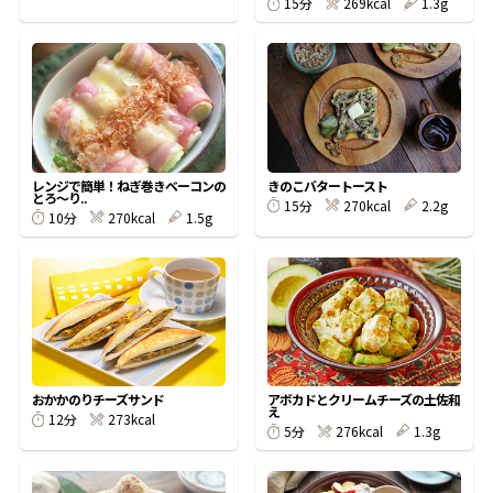
269kcal
1.3g
15分
鰹節屋の
『踊り節』
だしパック
レンジで簡単！ねぎ巻きベーコンの
きのこバタートースト
とろ〜り..
270kcal
2.2g
15分
270kcal
1.5g
10分
おかかのりチーズサンド
アボカドとクリームチーズの土佐和
だし粉
え
273kcal
12分
276kcal
1.3g
5分