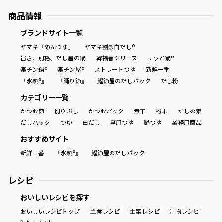
商品情報
ブランドサイト一覧
ヤマキ『めんつゆ』
ヤマキ割烹白だし®
旨さ、別格。だし屋の鍋
韓福善シリーズ
サッと鍋®
楽チン鍋®
楽チン屋®
ストレートつゆ
新鮮一番
『氷熟®』
『踊り節』
鰹節屋のだしパック
だし粉
カテゴリー一覧
かつお節
削りぶし
かつおパック
煮干
粉末
だしの素
だしパック
つゆ
白だし
専用つゆ
鍋つゆ
業務用商品
おすすめサイト
新鮮一番
『氷熟®』
鰹節屋のだしパック
レシピ
おいしいレシピを探す
おいしいレシピトップ
主食レシピ
主菜レシピ
汁物レシピ