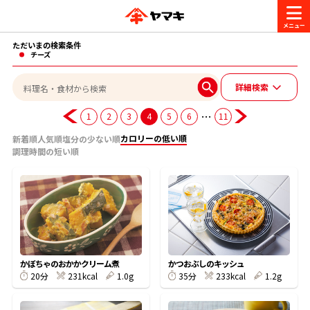
ただいまの検索条件
商品情報
チーズ
詳細検索
レシピ
ブランド一覧
…
1
2
3
4
5
6
11
かつお節・だしを楽しむ
カロリーの低い順
新着順
人気順
塩分の少ない順
調理時間の短い順
おいしいレシピを探す
CM・キャンペーン
おいしいレシピトップ
かつお節・だしを知る
CM
企業・採用情報
主食レシピ
だしの取り方
ヤマキ『めんつゆ』
ヤマキ 割烹白だし
キャンペーン一覧
企業情報
かぼちゃのおかかクリーム煮
かつおぶしのキッシュ
お問い合わせ
231kcal
1.0g
233kcal
1.2g
20分
35分
主菜レシピ
かつお節の削り方
- 百年対話
ヤマキお客様相談室