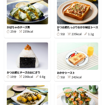
オンラインショップ
汁物レシピ
かつお節・だしをもっと知る
- ヤマキ かつお節プラス®
コミュニティサイト
時短レシピ
ヤマキ かつお節プラス®
Global
採用情報
かぼちゃのチーズ煮
かつお節たっぷりおかか納豆トース
ト
旨さ、別格。だし屋の鍋
韓福善シリーズ
235kcal
25分
235kcal
1.1g
5分
おいしいレシピを商品から探す
かつお節・だしを楽しむ
- ジョブリターン制
かつお節レシピ
だしコミュ
めんつゆレシピ
かつお節とチーズのおにぎり
おかかトースト
236kcal
0.8g
10分
241kcal
5分
割烹白だしレシピ
サッと鍋®
楽チン鍋®
レシピ特設サイト