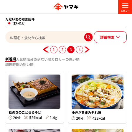
ただいまの検索条件
商品情報
まいたけ
詳細検索
レシピ
ブランド一覧
1
2
3
4
かつお節・だしを楽しむ
新着順
人気順
塩分の少ない順
カロリーの低い順
調理時間の短い順
おいしいレシピを探す
CM・キャンペーン
おいしいレシピトップ
かつお節・だしを知る
CM
企業・採用情報
主食レシピ
だしの取り方
ヤマキ『めんつゆ』
ヤマキ 割烹白だし
キャンペーン一覧
企業情報
秋のきのことろろそば
お問い合わせ
ゆきだるまみぞれ鍋
20分
529kcal
1.4g
主菜レシピ
かつお節の削り方
20分
422kcal
- 百年対話
ヤマキお客様相談室