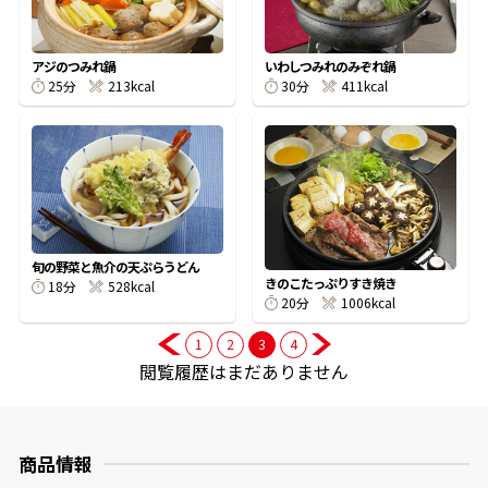
商品情報一覧
アジのつみれ鍋
いわしつみれのみぞれ鍋
25分
213kcal
30分
411kcal
おすすめサイト
新鮮一番
氷熟®︎
旬の野菜と魚介の天ぷらうどん
きのこたっぷりすき焼き
18分
528kcal
20分
1006kcal
だしパック
1
2
3
4
閲覧履歴はまだありません
商品情報