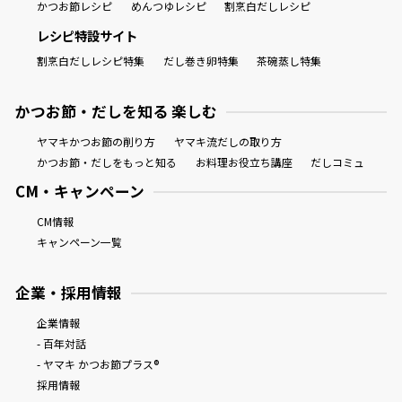
かつお節レシピ
めんつゆレシピ
割烹白だしレシピ
レシピ特設サイト
割烹白だしレシピ特集
だし巻き卵特集
茶碗蒸し特集
かつお節・だしを知る 楽しむ
ヤマキかつお節の削り方
ヤマキ流だしの取り方
かつお節・だしをもっと知る
お料理お役立ち講座
だしコミュ
CM・キャンペーン
CM情報
キャンペーン一覧
企業・採用情報
企業情報
- 百年対話
- ヤマキ かつお節プラス®
採用情報