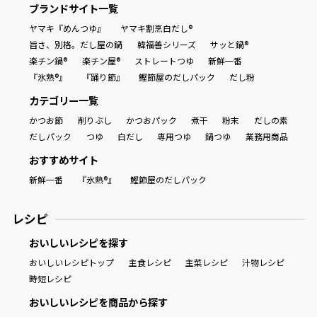
ブランドサイト一覧
ヤマキ『めんつゆ』
ヤマキ割烹白だし®
旨さ、別格。だし屋の鍋
韓福善シリーズ
サッと鍋®
楽チン鍋®
楽チン屋®
ストレートつゆ
新鮮一番
『氷熟®』
『踊り節』
鰹節屋のだしパック
だし粉
カテゴリー一覧
かつお節
削りぶし
かつおパック
煮干
粉末
だしの素
だしパック
つゆ
白だし
専用つゆ
鍋つゆ
業務用商品
おすすめサイト
新鮮一番
『氷熟®』
鰹節屋のだしパック
レシピ
おいしいレシピを探す
おいしいレシピトップ
主食レシピ
主菜レシピ
汁物レシピ
時短レシピ
おいしいレシピを商品から探す