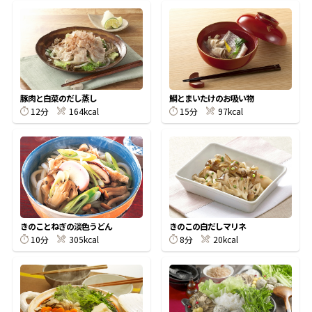
鰹節屋の
『踊り節』
豚肉と白菜のだし蒸し
鯛とまいたけのお吸い物
だしパック
12分
164kcal
15分
97kcal
きのことねぎの淡色うどん
きのこの白だしマリネ
10分
305kcal
8分
20kcal
だし粉