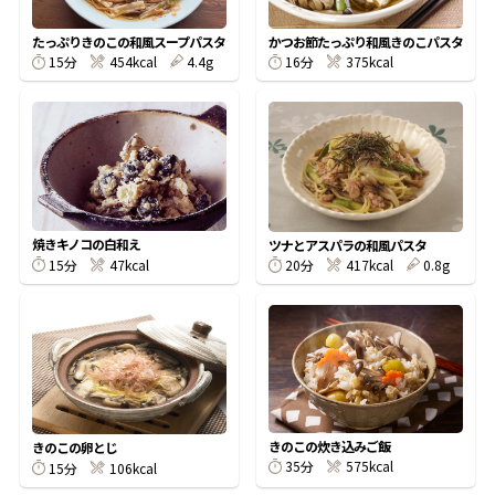
割烹白だしレシピ特集
たっぷりきのこの和風スープパスタ
かつお節たっぷり和風きのこパスタ
15分
454kcal
4.4g
16分
375kcal
だし巻き卵特集
楽チン屋®
ストレートつゆ
かつおだしが決め手！簡単茶碗蒸し
焼きキノコの白和え
ツナとアスパラの和風パスタ
15分
47kcal
20分
417kcal
0.8g
新鮮一番
『氷熟®』
きのこの炊き込みご飯
きのこの卵とじ
35分
575kcal
15分
106kcal