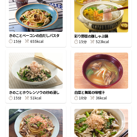
オンラインショップ
汁物レシピ
かつお節・だしをもっと知る
- ヤマキ かつお節プラス®
コミュニティサイト
時短レシピ
ヤマキ かつお節プラス®
Global
採用情報
きのことベーコンの白だしパスタ
彩り野菜の豚しゃぶ鍋
旨さ、別格。だし屋の鍋
韓福善シリーズ
15分
655kcal
15分
523kcal
おいしいレシピを商品から探す
かつお節・だしを楽しむ
- ジョブリターン制
かつお節レシピ
だしコミュ
めんつゆレシピ
きのことホウレンソウの炒め浸し
白菜と舞茸の味噌汁
15分
51kcal
10分
36kcal
割烹白だしレシピ
サッと鍋®
楽チン鍋®
レシピ特設サイト