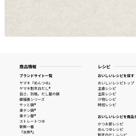
商品情報
レシピ
ブランドサイト一覧
おいしいレシピを探す
ヤマキ『めんつゆ』
おいしいレシピトップ
ヤマキ割烹白だし®
主食レシピ
旨さ、別格。だし屋の鍋
主菜レシピ
韓福善シリーズ
汁物レシピ
サッと鍋®
時短レシピ
楽チン鍋®
楽チン屋®
おいしいレシピを商品
ストレートつゆ
かつお節レシピ
新鮮一番
めんつゆレシピ
『氷熟®』
割烹白だしレシピ