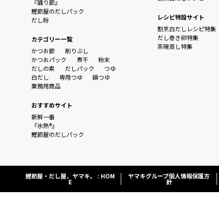
『踊り節』
鰹節屋のだしパック
レシピ特設サイト
だし粉
割烹白だしレシピ特集
だし巻き卵特集
カテゴリー一覧
茶碗蒸し特集
かつお節
削りぶし
かつおパック
煮干
粉末
だしの素
だしパック
つゆ
白だし
専用つゆ
鍋つゆ
業務用商品
おすすめサイト
新鮮一番
『氷熟®』
鰹節屋のだしパック
鰹節屋・だし屋、ヤマキ。 : HOM
ヤマキグループ個人情報保護方
E
針