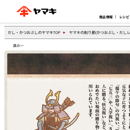
商品情報
レシピ
ブランドサイト別
かつお節・だしを知る
おいしいレシピを探す
企業情報
CM
だし・かつおぶしのヤマキTOP
ヤマキの削り節(かつおぶし・だしレ
おいしいレシピTOP
ヤマキ
ヤマキ
旨さ、別格。
其の一
『めんつゆ』
割烹白だし®
だし屋の鍋
主食レシピ
主菜レシピ
百年対話
汁物レシピ
時短レシピ
ストレート
新鮮一番
『氷熟®』
つゆ
ヤマキかつお節の削り方
ヤマキ流だしの取り方
レシピ特設サイト
CM情報
企業情報
ヤマキ か
カテゴリー別
削りぶし
かつおパック
煮干
粉末
かつお節
だ