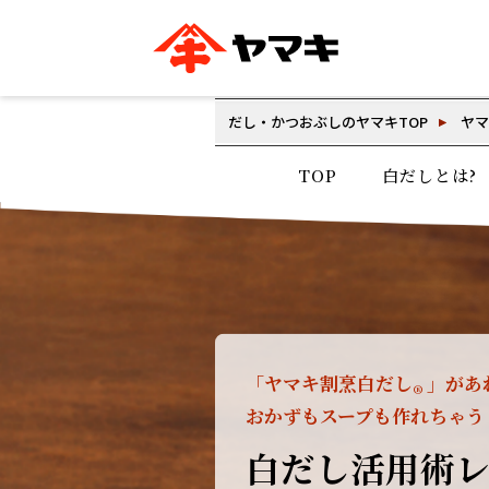
ブランドサイト別
かつお節・だしを知る
おいしいレシピを探す
企業情報
だし・かつおぶしのヤマキTOP
ヤマ
おいしいレシピTO
ヤマキ
ヤマキ
TOP
白だしとは?
『めんつゆ』
割烹白だし®
主食レシピ
汁物レシピ
ストレート
新鮮一番
つゆ
レシピ特設サイト
ヤマキかつお節の削り方
ヤマキ
企業情報
カテゴリー別
「ヤマキ割烹白だし
」があ
®
おかずもスープも作れちゃう
削りぶし
かつおパック
かつお節
白だし活用術