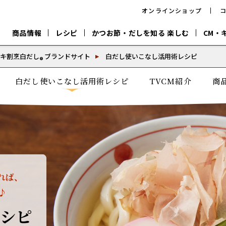
オンラインショップ
商品情報
レシピ
かつお節・だしを知る 楽しむ
CM・
CM
おいしいレシピを商品から探す
キャンペーン
採用情
キ割烹白だし
ブランドサイト
白だし使いこなし活用術レシピ
®
P
旨さ、別格。
白だし使いこなし活用術レシピ
TVCM紹介
商
韓福善シリーズ
サッと鍋®
だし屋の鍋
主菜レシピ
百年対話
時短レシピ
ヤマキの削り節
ヤマキのめん
鰹節屋の
『氷熟®』
『踊り節』
だしパック
流だしの取り方
ヤマキ かつお節プラス®
CM情報
キャンペーン一覧
採用情
れば、
♪
ジョブ
煮干
粉末
だしパック
つゆ
白だ
だしの素
レシピ