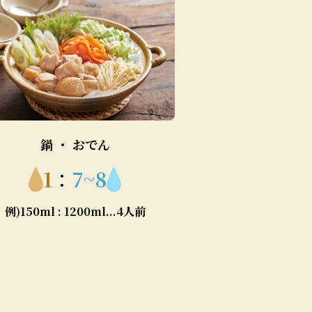
鍋 ・ おでん
1
：
7~8
例)150ml : 1200ml...4人前