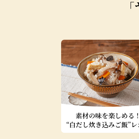
「
けるだけ！
素材の味を楽しめる
浅漬け”レシピ
“白だし炊き込みご飯”
レ