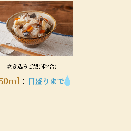
炊き込みご飯(米2合)
50ml
：
目盛りまで