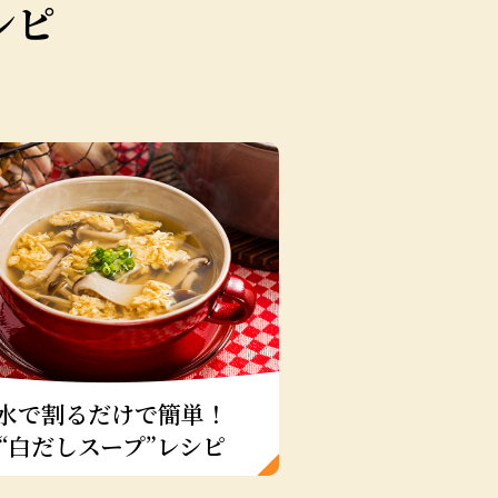
シピ
水で割るだけで簡単！
約10分で出
“白だしスープ”レシピ
“白だしさっと