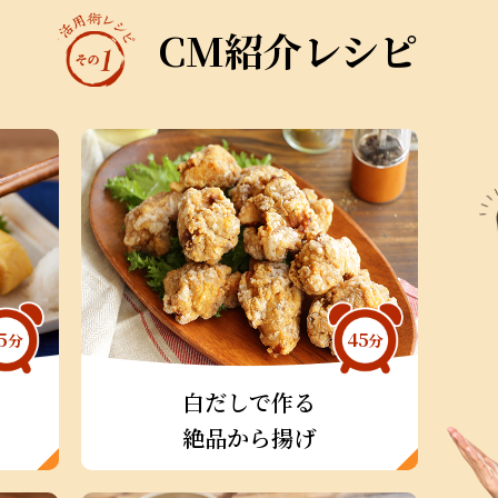
CM紹介レシピ
5
45
分
分
白だしで作る
絶品から揚げ