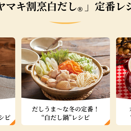
ヤマキ割烹白だし
」定番レ
®
！
だしうま～な冬の定番！
シピ
“白だし鍋”レシピ