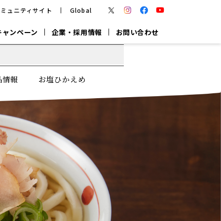
コミュニティサイト
Global
キャンペーン
企業・採用情報
お問い合わせ
報
かつお節・だしを楽しむ
品情報
お塩ひかえめ
楽チン鍋®
楽チン屋®
つゆ
ヤマキの
割烹白だし
だし粉
報
一覧はこちら
リターン制
し
専用調味料
鍋つゆ
業務用商品