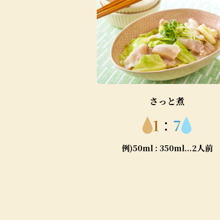
さっと煮
1
：
7
例)50ml : 350ml...2人前