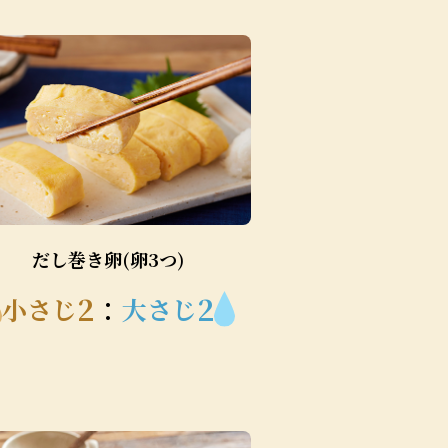
だし巻き卵(卵3つ)
2
：
2
小さじ
大さじ