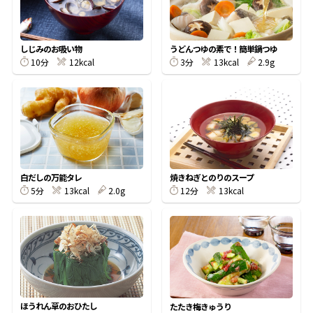
割烹白だしレシピ特集
しじみのお吸い物
うどんつゆの素で！簡単鍋つゆ
10分
12kcal
3分
13kcal
2.9g
だし巻き卵特集
楽チン屋®
ストレートつゆ
かつおだしが決め手！簡単茶碗蒸し
白だしの万能タレ
焼きねぎとのりのスープ
5分
13kcal
2.0g
12分
13kcal
新鮮一番
『氷熟®』
ほうれん草のおひたし
たたき梅きゅうり