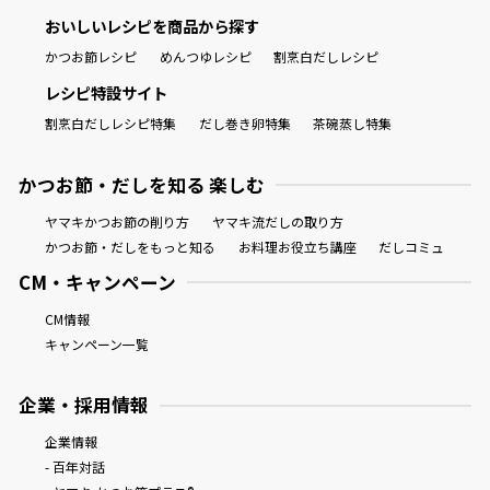
おいしいレシピを商品から探す
かつお節レシピ
めんつゆレシピ
割烹白だしレシピ
レシピ特設サイト
割烹白だしレシピ特集
だし巻き卵特集
茶碗蒸し特集
かつお節・だしを知る 楽しむ
ヤマキかつお節の削り方
ヤマキ流だしの取り方
かつお節・だしをもっと知る
お料理お役立ち講座
だしコミュ
CM・キャンペーン
CM情報
キャンペーン一覧
企業・採用情報
企業情報
- 百年対話