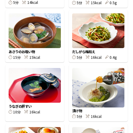
5分
14kcal
5分
15kcal
0.5g
鰹節屋の
『踊り節』
だしパック
あさりのお吸い物
だしがら梅和え
15分
15kcal
5分
16kcal
0.4g
うなぎの肝すい
だし粉
漬け物
10分
16kcal
5分
16kcal