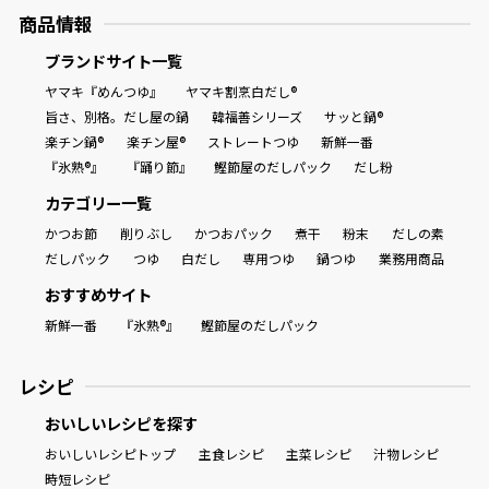
商品情報
ブランドサイト一覧
ヤマキ『めんつゆ』
ヤマキ割烹白だし®
旨さ、別格。だし屋の鍋
韓福善シリーズ
サッと鍋®
楽チン鍋®
楽チン屋®
ストレートつゆ
新鮮一番
『氷熟®』
『踊り節』
鰹節屋のだしパック
だし粉
カテゴリー一覧
かつお節
削りぶし
かつおパック
煮干
粉末
だしの素
だしパック
つゆ
白だし
専用つゆ
鍋つゆ
業務用商品
おすすめサイト
新鮮一番
『氷熟®』
鰹節屋のだしパック
レシピ
おいしいレシピを探す
おいしいレシピトップ
主食レシピ
主菜レシピ
汁物レシピ
時短レシピ