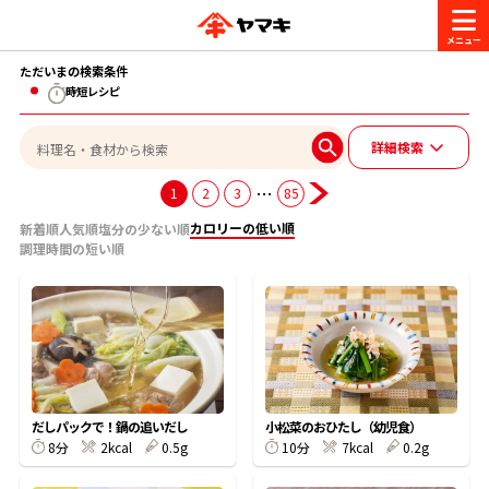
ただいまの検索条件
商品情報
時短レシピ
詳細検索
レシピ
ブランド一覧
…
1
2
3
85
かつお節・だしを楽しむ
カロリーの低い順
新着順
人気順
塩分の少ない順
おいしいレシピを探す
調理時間の短い順
CM・キャンペーン
おいしいレシピトップ
かつお節・だしを知る
CM
企業・採用情報
主食レシピ
だしの取り方
ヤマキ『めんつゆ』
ヤマキ 割烹白だし
キャンペーン一覧
企業情報
お問い合わせ
だしパックで！鍋の追いだし
小松菜のおひたし（幼児食）
主菜レシピ
かつお節の削り方
8分
2kcal
0.5g
10分
7kcal
0.2g
- 百年対話
ヤマキお客様相談室