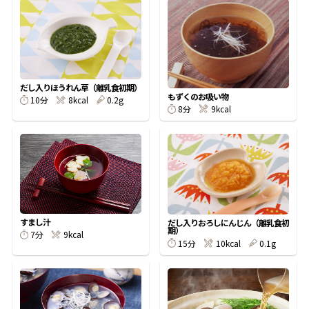
オンラインショップ
汁物レシピ
かつお節・だしをもっと知る
- ヤマキ かつお節プラス®
コミュニティサイト
時短レシピ
ヤマキ かつお節プラス®
Global
採用情報
だし入りほうれん草（離乳食初期）
旨さ、別格。だし屋の鍋
韓福善シリーズ
もずくのお吸い物
10分
8kcal
0.2g
8分
9kcal
おいしいレシピを商品から探す
かつお節・だしを楽しむ
- ジョブリターン制
かつお節レシピ
だしコミュ
めんつゆレシピ
すまし汁
だし入りおろしにんじん（離乳食初
期）
割烹白だしレシピ
7分
9kcal
15分
10kcal
0.1g
サッと鍋®
楽チン鍋®
レシピ特設サイト