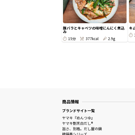
豚バラとキャベツの味噌にんにく煮込
キ
み
15分
377kcal
2.9g
商品情報
ブランドサイト一覧
ヤマキ『めんつゆ』
ヤマキ割烹白だし®
旨さ、別格。だし屋の鍋
韓福善シリーズ