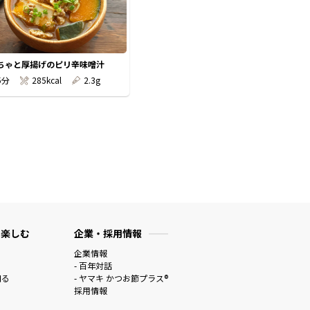
ちゃと厚揚げのピリ辛味噌汁
5分
285kcal
2.3g
 楽しむ
企業・採用情報
企業情報
- 百年対話
知る
- ヤマキ かつお節プラス®
採用情報