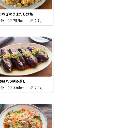
ラねぎのうまだし炒飯
0分
752kcal
2.7g
の豚バラ挟み蒸し
5分
330kcal
2.0g