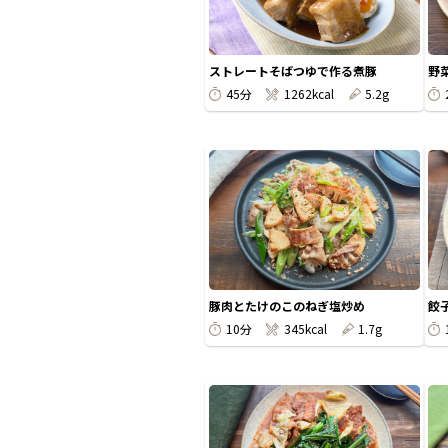
ストレートそばつゆで作る煮豚
野
45分
1262kcal
5.2g
豚肉とたけのこのねぎ塩炒め
餃
10分
345kcal
1.7g