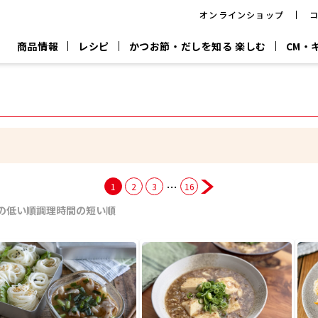
オンラインショップ
商品情報
レシピ
かつお節・だしを知る 楽しむ
CM・
CM
おいしいレシピを商品から探す
キャンペーン
採用情
P
旨さ、別格。
韓福善シリーズ
サッと鍋®
だし屋の鍋
主菜レシピ
百年対話
時短レシピ
ヤマキの削り節
ヤマキのめん
鰹節屋の
『氷熟®』
『踊り節』
だしパック
流だしの取り方
…
1
2
3
16
ヤマキ かつお節プラス®
CM情報
キャンペーン一覧
採用情
の低い順
調理時間の短い順
ジョブ
煮干
粉末
だしパック
つゆ
白だ
だしの素