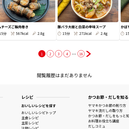
ムチーズご飯肉巻き
豚バラ大根と白菜の辛味スープ
かぼ
15分
567kcal
2.8g
15分
271kcal
2.4g
1
…
1
2
3
4
16
閲覧履歴はまだありません
レシピ
かつお節・だしを知る
ヤマキかつお節の削り方
おいしいレシピを探す
ヤマキ流だしの取り方
おいしいレシピトップ
かつお節・だしをもっと
主食レシピ
お料理お役立ち講座
主菜レシピ
だしコミュ
汁物レシピ