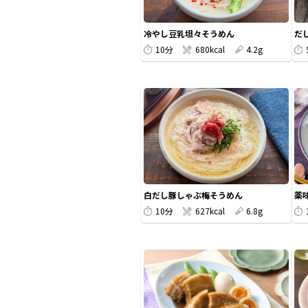
冷やし豆乳坦々そうめん
だ
10分
680kcal
4.2g
白だし豚しゃぶ梅そうめん
薬
10分
627kcal
6.8g