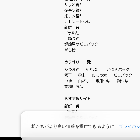
サッと鍋®
楽チン鍋®
楽チン屋®
ストレートつゆ
新鮮一番
『氷熟®』
『踊り節』
鰹節屋のだしパック
だし粉
カテゴリー一覧
かつお節
削りぶし
かつおパック
煮干
粉末
だしの素
だしパック
つゆ
白だし
専用つゆ
鍋つゆ
業務用商品
おすすめサイト
新鮮一番
『氷熟®』
鰹節屋のだしパック
私たちがより良い情報を提供できるように、
プライバ