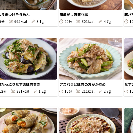
しうまつけそうめん
簡単だし麻婆豆腐
豚バ
5分
665kcal
3.1g
20分
301kcal
4.7g
1
味たっぷりなすの豚肉巻き
アスパラと豚肉のおかか炒め
なす
12分
331kcal
1.2g
10分
211kcal
2.7g
1