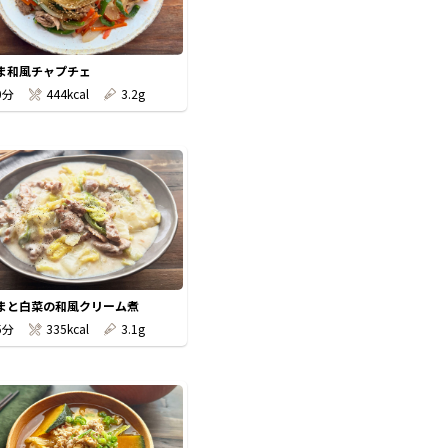
ま和風チャプチェ
0分
444kcal
3.2g
まと白菜の和風クリーム煮
5分
335kcal
3.1g