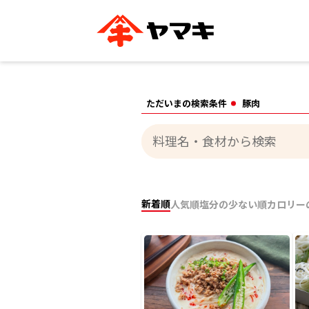
ブランドサイト別
かつお節・だしを知る
おいしいレシピを探す
企業情報
おいしいレシピTO
ただいまの検索条件
豚肉
ヤマキ
ヤマキ
『めんつゆ』
割烹白だし®
主食レシピ
汁物レシピ
ストレート
新鮮一番
つゆ
レシピ特設サイト
ヤマキかつお節の削り方
ヤマキ
企業情報
新着順
人気順
塩分の少ない順
カロリー
カテゴリー別
削りぶし
かつおパック
かつお節