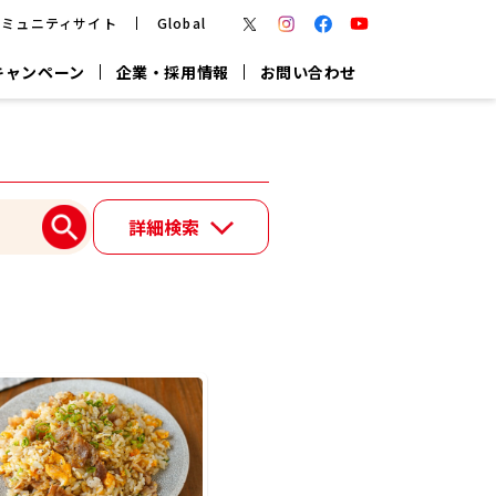
コミュニティサイト
Global
キャンペーン
企業・採用情報
お問い合わせ
報
かつお節・だしを楽しむ
楽チン鍋®
楽チン屋®
詳細検索
つゆ
ヤマキの
割烹白だし
だし粉
報
一覧はこちら
リターン制
し
専用調味料
鍋つゆ
業務用商品