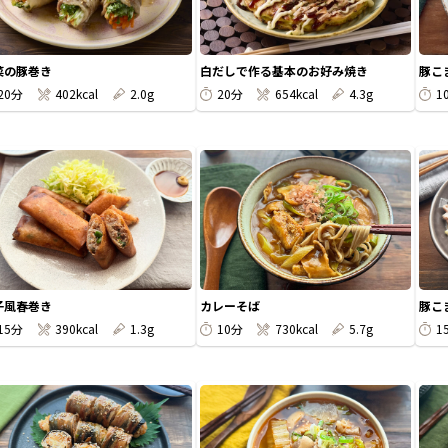
菜の豚巻き
白だしで作る基本のお好み焼き
豚こ
20分
402kcal
2.0g
20分
654kcal
4.3g
1
子風春巻き
カレーそば
豚こ
15分
390kcal
1.3g
10分
730kcal
5.7g
1