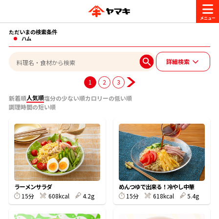
ただいまの検索条件
商品情報
ハム
詳細検索
レシピ
ブランド一覧
1
2
3
かつお節・だしを楽しむ
人気順
新着順
塩分の少ない順
カロリーの低い順
調理時間の短い順
おいしいレシピを探す
CM・キャンペーン
おいしいレシピトップ
かつお節・だしを知る
CM
企業・採用情報
主食レシピ
だしの取り方
ヤマキ『めんつゆ』
ヤマキ 割烹白だし
キャンペーン一覧
企業情報
お問い合わせ
ラーメンサラダ
めんつゆで出来る！冷やし中華
主菜レシピ
かつお節の削り方
15分
608kcal
4.2g
15分
618kcal
5.4g
- 百年対話
ヤマキお客様相談室