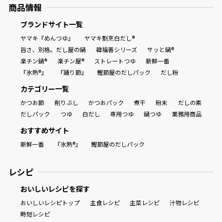
商品情報
ブランドサイト一覧
ヤマキ『めんつゆ』
ヤマキ割烹白だし®
旨さ、別格。だし屋の鍋
韓福善シリーズ
サッと鍋®
楽チン鍋®
楽チン屋®
ストレートつゆ
新鮮一番
『氷熟®』
『踊り節』
鰹節屋のだしパック
だし粉
カテゴリー一覧
かつお節
削りぶし
かつおパック
煮干
粉末
だしの素
だしパック
つゆ
白だし
専用つゆ
鍋つゆ
業務用商品
おすすめサイト
新鮮一番
『氷熟®』
鰹節屋のだしパック
レシピ
おいしいレシピを探す
おいしいレシピトップ
主食レシピ
主菜レシピ
汁物レシピ
時短レシピ