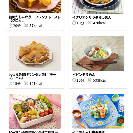
割烹白だしレシピ特集
和風だし味わう フレンチトースト
イタリアンサラダそうめん
（クロッ..
10分
470kcal
20分
574kcal
だし巻き卵特集
楽チン屋®
ストレートつゆ
かつおだしが決め手！簡単茶碗蒸し
おつまみ揚げワンタン2種（チー
ビビンそうめん
ズ、ハム）
15分
533kcal
15分
121kcal
新鮮一番
『氷熟®』
そうめん入り生春巻き
ピーマンの肉詰めと混ぜご飯弁当