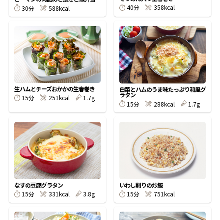
40分
358kcal
30分
588kcal
鰹節屋の
『踊り節』
だしパック
生ハムとチーズおかかの生春巻き
白菜とハムのうま味たっぷり和風グ
ラタン
15分
251kcal
1.7g
15分
288kcal
1.7g
だし粉
なすの豆腐グラタン
いわし削りの炒飯
15分
331kcal
3.8g
15分
751kcal