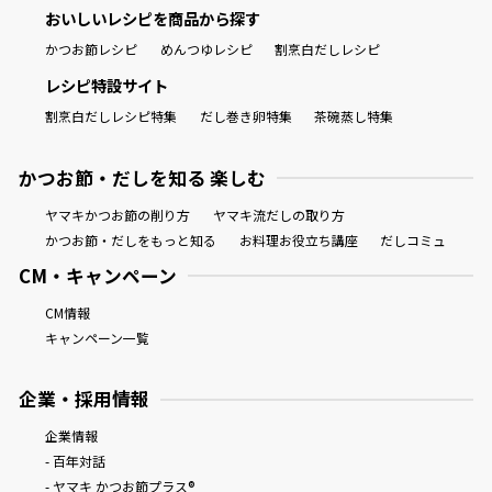
おいしいレシピを商品から探す
かつお節レシピ
めんつゆレシピ
割烹白だしレシピ
レシピ特設サイト
割烹白だしレシピ特集
だし巻き卵特集
茶碗蒸し特集
かつお節・だしを知る 楽しむ
ヤマキかつお節の削り方
ヤマキ流だしの取り方
かつお節・だしをもっと知る
お料理お役立ち講座
だしコミュ
CM・キャンペーン
CM情報
キャンペーン一覧
企業・採用情報
企業情報
- 百年対話
- ヤマキ かつお節プラス®