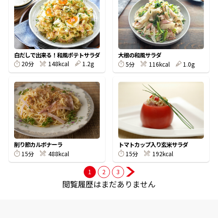
商品情報一覧
白だしで出来る！和風ポテトサラダ
大根の和風サラダ
おすすめサイト
20分
148kcal
1.2g
5分
116kcal
1.0g
新鮮一番
氷熟®︎
削り節カルボナーラ
トマトカップ入り玄米サラダ
だしパック
15分
488kcal
15分
192kcal
1
2
3
閲覧履歴はまだありません