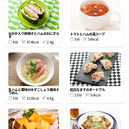
オンラインショップ
汁物レシピ
かつお節・だしをもっと知る
- ヤマキ かつお節プラス®
コミュニティサイト
時短レシピ
ヤマキ かつお節プラス®
Global
採用情報
おかか入り卵焼きとハムのおにぎら
トマトとハムの温スープ
ず
旨さ、別格。だし屋の鍋
韓福善シリーズ
5分
58kcal
8分
474kcal
2.4g
おいしいレシピを商品から探す
かつお節・だしを楽しむ
- ジョブリターン制
かつお節レシピ
だしコミュ
めんつゆレシピ
生ハムと薬味のゆずこしょう風味そ
紅白なますのオードブル
うめん
15分
50kcal
割烹白だしレシピ
5分
323kcal
4.6g
サッと鍋®
楽チン鍋®
レシピ特設サイト