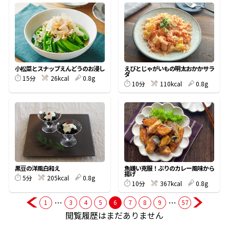
商品情報一覧
おすすめサイト
小松菜とスナップえんどうのお浸し
えびとじゃがいもの明太おかかサラ
ダ
15分
26kcal
0.8g
10分
110kcal
0.8g
新鮮一番
氷熟®︎
だしパック
黒豆の洋風白和え
魚嫌い克服！ぶりのカレー風味から
揚げ
5分
205kcal
0.8g
10分
367kcal
0.8g
…
…
1
3
4
5
6
7
8
9
57
閲覧履歴はまだありません