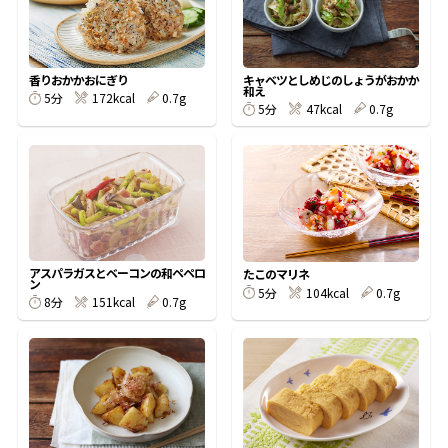
割烹白だしレシピ特集
香りおかかおにぎり
キャベツとしめじのしょうがおかか
和え
だし巻き卵特集
5分
172kcal
0.7g
5分
47kcal
0.7g
楽チン屋®
ストレートつゆ
かつおだしが決め手！簡単茶碗蒸し
アスパラガスとベーコンの和ペペロ
たこのマリネ
ン
5分
104kcal
0.7g
8分
151kcal
0.7g
新鮮一番
『氷熟®』