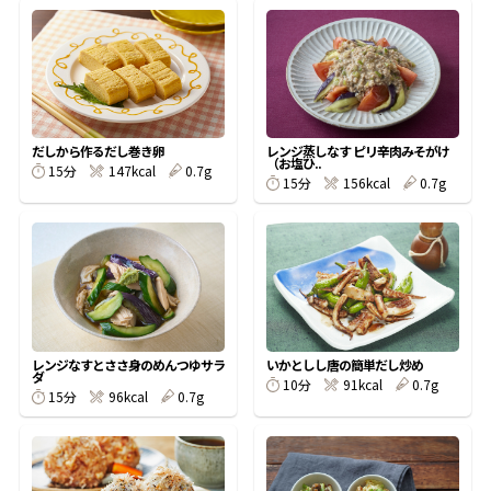
オンラインショップ
汁物レシピ
かつお節・だしをもっと知る
- ヤマキ かつお節プラス®
コミュニティサイト
時短レシピ
ヤマキ かつお節プラス®
Global
採用情報
旨さ、別格。だし屋の鍋
韓福善シリーズ
だしから作るだし巻き卵
レンジ蒸しなす ピリ辛肉みそがけ
（お塩ひ..
15分
147kcal
0.7g
おいしいレシピを商品から探す
かつお節・だしを楽しむ
15分
156kcal
0.7g
- ジョブリターン制
かつお節レシピ
だしコミュ
めんつゆレシピ
レンジなすとささ身のめんつゆサラ
いかとしし唐の簡単だし炒め
割烹白だしレシピ
ダ
10分
91kcal
0.7g
サッと鍋®
楽チン鍋®
15分
96kcal
0.7g
レシピ特設サイト