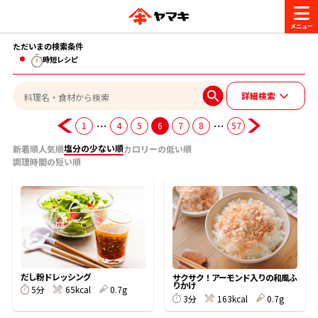
ただいまの検索条件
商品情報
時短レシピ
詳細検索
レシピ
ブランド一覧
…
…
1
4
5
6
7
8
57
かつお節・だしを楽しむ
塩分の少ない順
新着順
人気順
カロリーの低い順
おいしいレシピを探す
調理時間の短い順
CM・キャンペーン
おいしいレシピトップ
かつお節・だしを知る
CM
企業・採用情報
主食レシピ
だしの取り方
ヤマキ『めんつゆ』
ヤマキ 割烹白だし
キャンペーン一覧
企業情報
お問い合わせ
だし粉ドレッシング
サクサク！アーモンド入りの和風ふ
主菜レシピ
かつお節の削り方
りかけ
5分
65kcal
0.7g
3分
163kcal
0.7g
- 百年対話
ヤマキお客様相談室