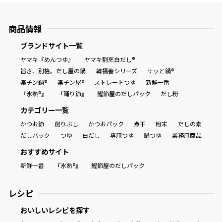
商品情報
ブランドサイト一覧
ヤマキ『めんつゆ』
ヤマキ割烹白だし®
旨さ、別格。だし屋の鍋
韓福善シリーズ
サッと鍋®
楽チン鍋®
楽チン屋®
ストレートつゆ
新鮮一番
『氷熟®』
『踊り節』
鰹節屋のだしパック
だし粉
カテゴリー一覧
かつお節
削りぶし
かつおパック
煮干
粉末
だしの素
だしパック
つゆ
白だし
専用つゆ
鍋つゆ
業務用商品
おすすめサイト
新鮮一番
『氷熟®』
鰹節屋のだしパック
レシピ
おいしいレシピを探す