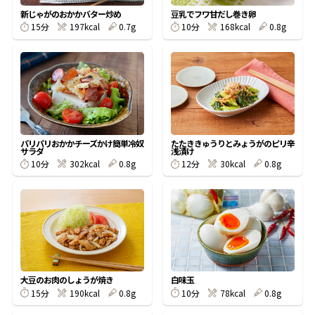
新じゃがのおかかバター炒め
豆乳でフワ甘だし巻き卵
15分
197kcal
0.7g
10分
168kcal
0.8g
鰹節屋の
『踊り節』
だしパック
パリパリおかかチーズかけ簡単冷奴
たたききゅうりとみょうがのピリ辛
サラダ
浅漬け
10分
302kcal
0.8g
12分
30kcal
0.8g
だし粉
大豆のお肉のしょうが焼き
白味玉
15分
190kcal
0.8g
10分
78kcal
0.8g