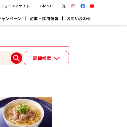
コミュニティサイト
Global
キャンペーン
企業・採用情報
お問い合わせ
報
かつお節・だしを楽しむ
楽チン鍋®
楽チン屋®
詳細検索
つゆ
ヤマキの
割烹白だし
だし粉
報
一覧はこちら
リターン制
し
専用調味料
鍋つゆ
業務用商品