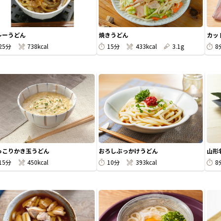
レーうどん
焼きうどん
カッ
25分
738kcal
15分
433kcal
3.1g
8
っこりかき玉うどん
おろしぶっかけうどん
山形
15分
450kcal
10分
393kcal
8