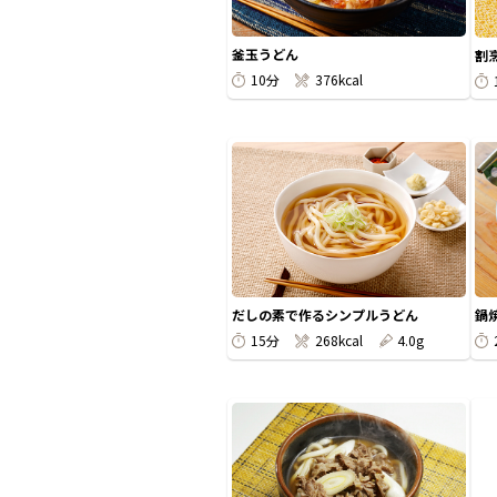
釜玉うどん
割
10分
376kcal
だしの素で作るシンプルうどん
鍋
15分
268kcal
4.0g