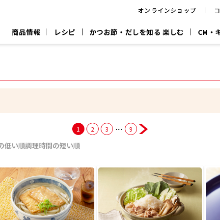
オンラインショップ
商品情報
レシピ
かつお節・だしを知る 楽しむ
CM・
CM
おいしいレシピを商品から探す
キャンペーン
採用情
P
旨さ、別格。
韓福善シリーズ
サッと鍋®
だし屋の鍋
主菜レシピ
百年対話
時短レシピ
ヤマキの削り節
ヤマキのめん
鰹節屋の
『氷熟®』
『踊り節』
だしパック
流だしの取り方
…
1
2
3
9
ヤマキ かつお節プラス®
CM情報
キャンペーン一覧
採用情
の低い順
調理時間の短い順
ジョブ
煮干
粉末
だしパック
つゆ
白だ
だしの素