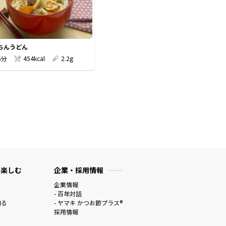
ちんうどん
5分
454kcal
2.2g
 楽しむ
企業・採用情報
企業情報
- 百年対話
知る
- ヤマキ かつお節プラス®
採用情報