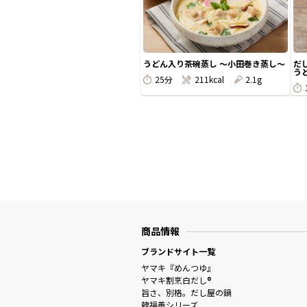
うどん入り茶碗蒸し 〜小田巻き蒸し〜
だ
うど
25分
211kcal
2.1g
商品情報
ブランドサイト一覧
ヤマキ『めんつゆ』
ヤマキ割烹白だし®
旨さ、別格。だし屋の鍋
韓福善シリーズ