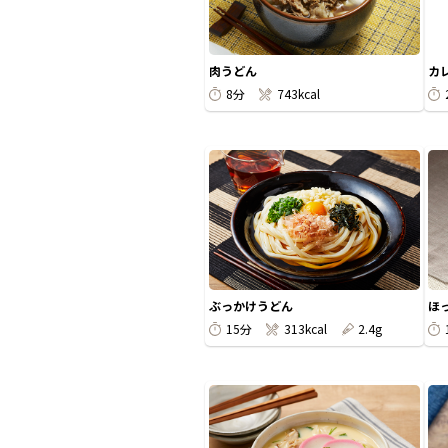
肉うどん
カ
8分
743kcal
ぶっかけうどん
ほ
15分
313kcal
2.4g