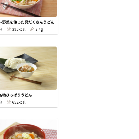
ト野菜を使った具だくさんうどん
分
395kcal
3.4g
名物ひっぱりうどん
分
652kcal