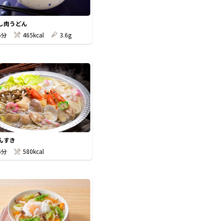
し肉うどん
5分
465kcal
3.6g
んすき
5分
580kcal