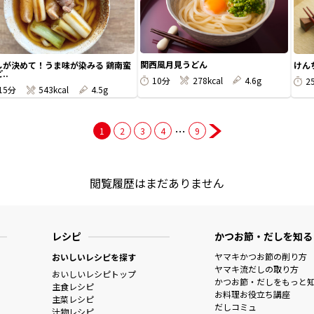
関西風月見うどん
しが決めて！うま味が染みる 鶏南蛮
けん
..
10分
278kcal
4.6g
2
15分
543kcal
4.5g
…
1
2
3
4
9
閲覧履歴はまだありません
レシピ
かつお節・だしを知る
ヤマキかつお節の削り方
おいしいレシピを探す
ヤマキ流だしの取り方
おいしいレシピトップ
かつお節・だしをもっと
主食レシピ
お料理お役立ち講座
主菜レシピ
だしコミュ
汁物レシピ