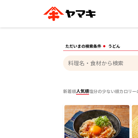
ブランドサイト別
かつお節・だしを知る
おいしいレシピを探す
企業情報
おいしいレシピTO
ただいまの検索条件
うどん
ヤマキ
ヤマキ
『めんつゆ』
割烹白だし®
主食レシピ
汁物レシピ
ストレート
新鮮一番
つゆ
レシピ特設サイト
ヤマキかつお節の削り方
ヤマキ
企業情報
人気順
新着順
塩分の少ない順
カロリー
カテゴリー別
削りぶし
かつおパック
かつお節