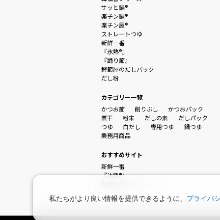
サッと鍋®
楽チン鍋®
楽チン屋®
ストレートつゆ
新鮮一番
『氷熟®』
『踊り節』
鰹節屋のだしパック
だし粉
カテゴリー一覧
かつお節
削りぶし
かつおパック
煮干
粉末
だしの素
だしパック
つゆ
白だし
専用つゆ
鍋つゆ
業務用商品
おすすめサイト
新鮮一番
『氷熟®』
鰹節屋のだしパック
私たちがより良い情報を提供できるように、
プライバ