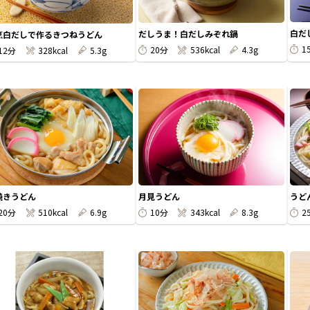
白だ
だしうま！白だしみぞれ鍋
烹白だしで作るきつねうどん
1
20分
536kcal
4.3g
12分
328kcal
5.3g
焼きうどん
月見うどん
うど
20分
510kcal
6.9g
10分
343kcal
8.3g
2