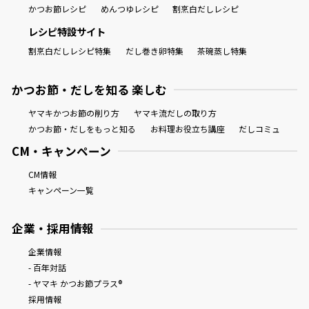
かつお節レシピ
めんつゆレシピ
割烹白だしレシピ
レシピ特設サイト
割烹白だしレシピ特集
だし巻き卵特集
茶碗蒸し特集
かつお節・だしを知る 楽しむ
ヤマキかつお節の削り方
ヤマキ流だしの取り方
かつお節・だしをもっと知る
お料理お役立ち講座
だしコミュ
CM・キャンペーン
CM情報
キャンペーン一覧
企業・採用情報
企業情報
- 百年対話
- ヤマキ かつお節プラス®
採用情報