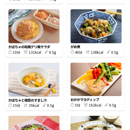
鰹節屋の
『踊り節』
だしパック
かぼちゃの和風デリ風サラダ
がめ煮
10分
131kcal
0.5g
40分
138kcal
0.5g
おかかマヨディップ
かぼちゃと根菜のすまし汁
5分
162kcal
0.5g
15分
35kcal
0.5g
だし粉