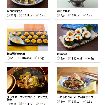
割烹白だしレシピ特集
かつお節餃子
和ピクルス
20分
171kcal
0.4g
7分
28kcal
0.4g
だし巻き卵特集
楽チン屋®
ストレートつゆ
かつおだしが決め手！簡単茶碗蒸し
麩の明石焼き風
鉄砲巻き
6分
184kcal
0.5g
5分
181kcal
0.5g
新鮮一番
『氷熟®』
ダッチオーブンで作るピーマンの丸
トマトときゅうりの和風サラダ
焼き
5分
74kcal
0.5g
20分
155kcal
0.5g