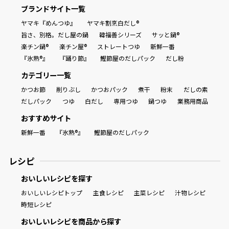
ブランドサイト一覧
ヤマキ『めんつゆ』
ヤマキ割烹白だし®
旨さ、別格。だし屋の鍋
韓福善シリーズ
サッと鍋®
楽チン鍋®
楽チン屋®
ストレートつゆ
新鮮一番
『氷熟®』
『踊り節』
鰹節屋のだしパック
だし粉
カテゴリー一覧
かつお節
削りぶし
かつおパック
煮干
粉末
だしの素
だしパック
つゆ
白だし
専用つゆ
鍋つゆ
業務用商品
おすすめサイト
新鮮一番
『氷熟®』
鰹節屋のだしパック
レシピ
おいしいレシピを探す
おいしいレシピトップ
主食レシピ
主菜レシピ
汁物レシピ
時短レシピ
おいしいレシピを商品から探す