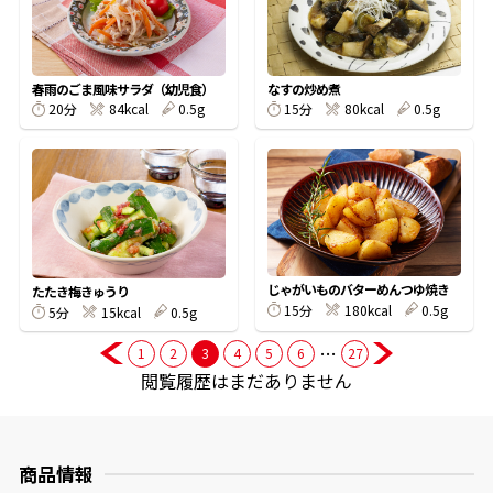
商品情報一覧
春雨のごま風味サラダ（幼児食）
なすの炒め煮
20分
84kcal
0.5g
15分
80kcal
0.5g
おすすめサイト
新鮮一番
氷熟®︎
じゃがいものバターめんつゆ焼き
たたき梅きゅうり
15分
180kcal
0.5g
5分
15kcal
0.5g
だしパック
…
1
2
3
4
5
6
27
閲覧履歴はまだありません
商品情報