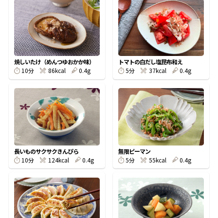
オンラインショップ
汁物レシピ
かつお節・だしをもっと知る
- ヤマキ かつお節プラス®
コミュニティサイト
時短レシピ
ヤマキ かつお節プラス®
Global
採用情報
焼しいたけ（めんつゆおかか味）
トマトの白だし塩昆布和え
旨さ、別格。だし屋の鍋
韓福善シリーズ
10分
86kcal
0.4g
5分
37kcal
0.4g
おいしいレシピを商品から探す
かつお節・だしを楽しむ
- ジョブリターン制
かつお節レシピ
だしコミュ
めんつゆレシピ
長いものサクサクきんぴら
無限ピーマン
10分
124kcal
0.4g
5分
55kcal
0.4g
割烹白だしレシピ
サッと鍋®
楽チン鍋®
レシピ特設サイト