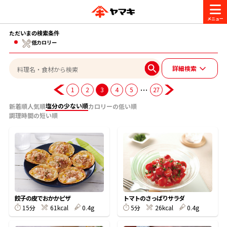
ただいまの検索条件
商品情報
低カロリー
詳細検索
レシピ
ブランド一覧
…
1
2
3
4
5
27
かつお節・だしを楽しむ
塩分の少ない順
新着順
人気順
カロリーの低い順
おいしいレシピを探す
調理時間の短い順
CM・キャンペーン
おいしいレシピトップ
かつお節・だしを知る
CM
企業・採用情報
主食レシピ
だしの取り方
ヤマキ『めんつゆ』
ヤマキ 割烹白だし
キャンペーン一覧
企業情報
お問い合わせ
餃子の皮でおかかピザ
トマトのさっぱりサラダ
主菜レシピ
かつお節の削り方
15分
61kcal
0.4g
5分
26kcal
0.4g
- 百年対話
ヤマキお客様相談室