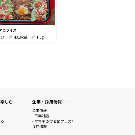
タコライス
5分
431kcal
1.9g
 楽しむ
企業・採用情報
企業情報
- 百年対話
知る
- ヤマキ かつお節プラス®
採用情報