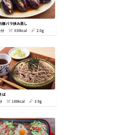
の豚バラ挟み蒸し
5分
330kcal
2.0g
そば
分
188kcal
3.9g