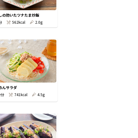
しの効いたツナたま炒飯
分
562kcal
2.0g
めんサラダ
0分
741kcal
4.5g