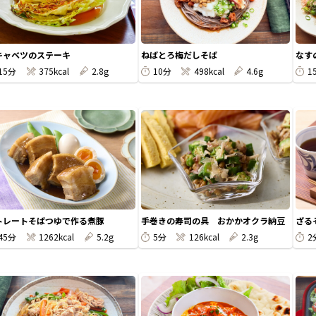
キャベツのステーキ
ねばとろ梅だしそば
なす
15分
375kcal
2.8g
10分
498kcal
4.6g
1
トレートそばつゆで作る煮豚
手巻きの寿司の具 おかかオクラ納豆
ざる
45分
1262kcal
5.2g
5分
126kcal
2.3g
2