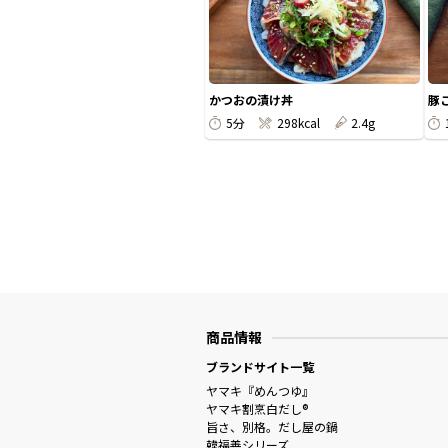
かつおの漬け丼
豚
5分
298kcal
2.4g
商品情報
ブランドサイト一覧
ヤマキ『めんつゆ』
ヤマキ割烹白だし®
旨さ、別格。だし屋の鍋
韓福善シリーズ