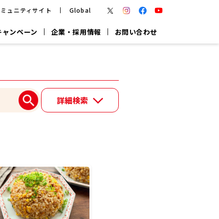
コミュニティサイト
Global
キャンペーン
企業・採用情報
お問い合わせ
報
かつお節・だしを楽しむ
楽チン鍋®
楽チン屋®
詳細検索
つゆ
ヤマキの
割烹白だし
だし粉
報
一覧はこちら
リターン制
し
専用調味料
鍋つゆ
業務用商品