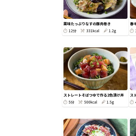
薬味たっぷりなすの豚肉巻き
春
12分
331kcal
1.2g
ストレートそばつゆで作る2色漬け丼
ス
5分
500kcal
1.5g