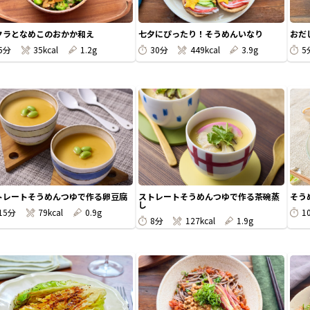
クラとなめこのおかか和え
七夕にぴったり！そうめんいなり
おだ
5分
35kcal
1.2g
30分
449kcal
3.9g
5
トレートそうめんつゆで作る卵豆腐
ストレートそうめんつゆで作る茶碗蒸
そう
し
15分
79kcal
0.9g
1
8分
127kcal
1.9g