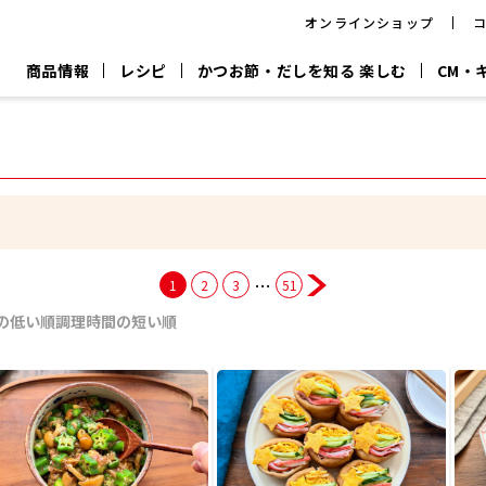
オンラインショップ
商品情報
レシピ
かつお節・だしを知る 楽しむ
CM・
CM
おいしいレシピを商品から探す
キャンペーン
採用情
P
旨さ、別格。
韓福善シリーズ
サッと鍋®
だし屋の鍋
主菜レシピ
百年対話
時短レシピ
ヤマキの削り節
ヤマキのめん
鰹節屋の
『氷熟®』
『踊り節』
だしパック
流だしの取り方
…
1
2
3
51
ヤマキ かつお節プラス®
CM情報
キャンペーン一覧
採用情
の低い順
調理時間の短い順
ジョブ
煮干
粉末
だしパック
つゆ
白だ
だしの素