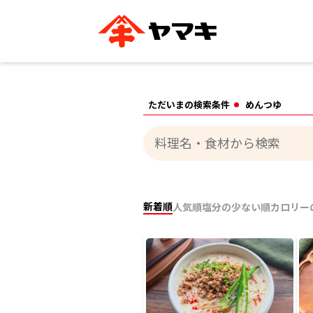
ブランドサイト別
かつお節・だしを知る
おいしいレシピを探す
企業情報
おいしいレシピTO
ただいまの検索条件
めんつゆ
ヤマキ
ヤマキ
『めんつゆ』
割烹白だし®
主食レシピ
汁物レシピ
ストレート
新鮮一番
つゆ
レシピ特設サイト
ヤマキかつお節の削り方
ヤマキ
企業情報
新着順
人気順
塩分の少ない順
カロリー
カテゴリー別
削りぶし
かつおパック
かつお節