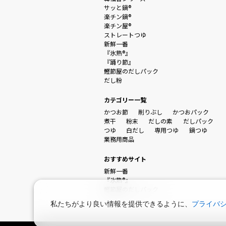
サッと鍋®
楽チン鍋®
楽チン屋®
ストレートつゆ
新鮮一番
『氷熟®』
『踊り節』
鰹節屋のだしパック
だし粉
カテゴリー一覧
かつお節
削りぶし
かつおパック
煮干
粉末
だしの素
だしパック
つゆ
白だし
専用つゆ
鍋つゆ
業務用商品
おすすめサイト
新鮮一番
『氷熟®』
鰹節屋のだしパック
私たちがより良い情報を提供できるように、
プライバ