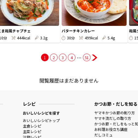
こま和風チャプチェ
バターチキンカレー
和風
10分
444kcal
3.2g
30分
499kcal
5.4g
1
…
1
2
3
4
51
閲覧履歴はまだありません
レシピ
かつお節・だしを知る
ヤマキかつお節の削り方
おいしいレシピを探す
ヤマキ流だしの取り方
おいしいレシピトップ
かつお節・だしをもっと
主食レシピ
お料理お役立ち講座
主菜レシピ
だしコミュ
汁物レシピ