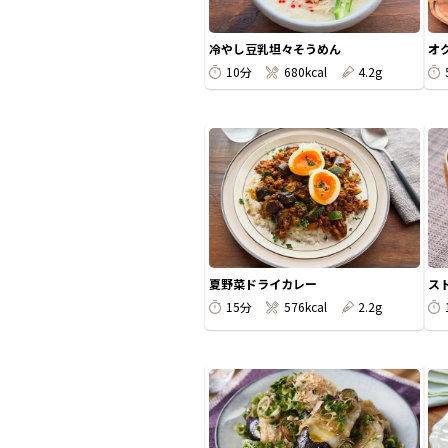
冷やし豆乳坦々そうめん
オ
10分
680kcal
4.2g
夏野菜ドライカレー
ス
15分
576kcal
2.2g