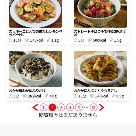
商品情報一覧
ズッキーニとえびの白だしレモンペ
ストレートそばつゆで作る2色漬け
ッパー炒..
丼
おすすめサイト
10分
146kcal
1.1g
5分
500kcal
1.5g
新鮮一番
氷熟®︎
おかか梅わかめふりかけ
おかかにんにくとうもろこし
だしパック
5分
282kcal
7.0g
10分
145kcal
0.9g
…
1
2
3
4
5
86
閲覧履歴はまだありません