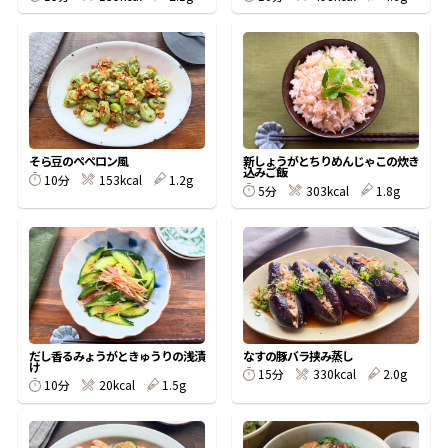
鰹節屋の
『踊り節』
だしパック
そら豆のぺぺロン風
新しょうがとちりめんじゃこの炊き
込みご飯
10分
153kcal
1.2g
5分
303kcal
1.8g
だし香るみょうがときゅうりの浅漬
なすの豚バラ挟み蒸し
け
だし粉
15分
330kcal
2.0g
10分
20kcal
1.5g