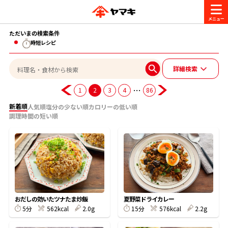
ただいまの検索条件
商品情報
時短レシピ
詳細検索
レシピ
ブランド一覧
…
1
2
3
4
86
かつお節・だしを楽しむ
新着順
人気順
塩分の少ない順
カロリーの低い順
おいしいレシピを探す
調理時間の短い順
CM・キャンペーン
おいしいレシピトップ
かつお節・だしを知る
CM
企業・採用情報
主食レシピ
だしの取り方
ヤマキ『めんつゆ』
ヤマキ 割烹白だし
キャンペーン一覧
企業情報
お問い合わせ
おだしの効いたツナたま炒飯
夏野菜ドライカレー
主菜レシピ
かつお節の削り方
5分
562kcal
2.0g
15分
576kcal
2.2g
- 百年対話
ヤマキお客様相談室