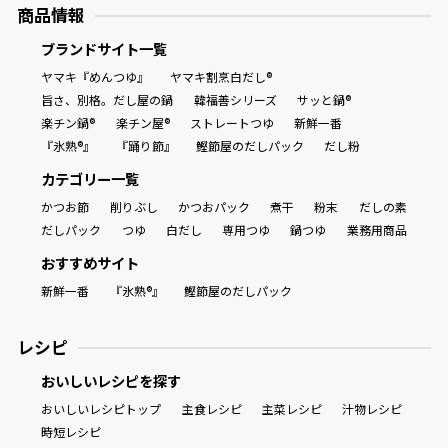
商品情報
ブランドサイト一覧
ヤマキ『めんつゆ』
ヤマキ割烹白だし®
旨さ、別格。だし屋の鍋
韓福善シリーズ
サッと鍋®
楽チン鍋®
楽チン屋®
ストレートつゆ
新鮮一番
『氷熟®』
『踊り節』
鰹節屋のだしパック
だし粉
カテゴリー一覧
かつお節
削りぶし
かつおパック
煮干
粉末
だしの素
だしパック
つゆ
白だし
専用つゆ
鍋つゆ
業務用商品
おすすめサイト
新鮮一番
『氷熟®』
鰹節屋のだしパック
レシピ
おいしいレシピを探す
おいしいレシピトップ
主食レシピ
主菜レシピ
汁物レシピ
時短レシピ