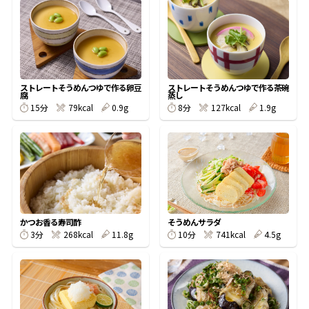
オンラインショップ
汁物レシピ
かつお節・だしをもっと知る
- ヤマキ かつお節プラス®
コミュニティサイト
時短レシピ
ヤマキ かつお節プラス®
Global
採用情報
ストレートそうめんつゆで作る卵豆
ストレートそうめんつゆで作る茶碗
旨さ、別格。だし屋の鍋
韓福善シリーズ
腐
蒸し
15分
79kcal
0.9g
8分
127kcal
1.9g
おいしいレシピを商品から探す
かつお節・だしを楽しむ
- ジョブリターン制
かつお節レシピ
だしコミュ
めんつゆレシピ
かつお香る寿司酢
そうめんサラダ
割烹白だしレシピ
3分
268kcal
11.8g
10分
741kcal
4.5g
サッと鍋®
楽チン鍋®
レシピ特設サイト