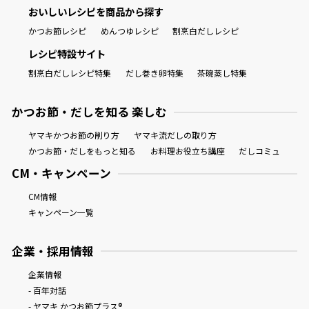
おいしいレシピを商品から探す
かつお節レシピ
めんつゆレシピ
割烹白だしレシピ
レシピ特設サイト
割烹白だしレシピ特集
だし巻き卵特集
茶碗蒸し特集
かつお節・だしを知る 楽しむ
ヤマキかつお節の削り方
ヤマキ流だしの取り方
かつお節・だしをもっと知る
お料理お役立ち講座
だしコミュ
CM・キャンペーン
CM情報
キャンペーン一覧
企業・採用情報
企業情報
- 百年対話
- ヤマキ かつお節プラス®