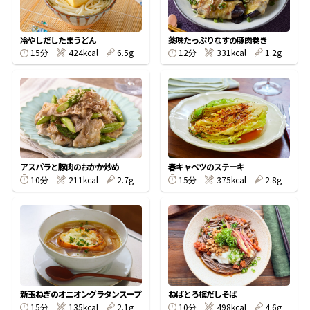
割烹白だしレシピ特集
冷やしだしたまうどん
薬味たっぷりなすの豚肉巻き
15分
424kcal
6.5g
12分
331kcal
1.2g
だし巻き卵特集
楽チン屋®
ストレートつゆ
かつおだしが決め手！簡単茶碗蒸し
アスパラと豚肉のおかか炒め
春キャベツのステーキ
10分
211kcal
2.7g
15分
375kcal
2.8g
新鮮一番
『氷熟®』
新玉ねぎのオニオングラタンスープ
ねばとろ梅だしそば
15分
135kcal
2.1g
10分
498kcal
4.6g