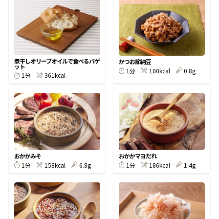
オンラインショップ
汁物レシピ
かつお節・だしをもっと知る
- ヤマキ かつお節プラス®
コミュニティサイト
時短レシピ
ヤマキ かつお節プラス®
Global
採用情報
煮干しオリーブオイルで食べるバゲ
かつお節納豆
旨さ、別格。だし屋の鍋
韓福善シリーズ
ット
100kcal
0.8g
1分
361kcal
1分
おいしいレシピを商品から探す
かつお節・だしを楽しむ
- ジョブリターン制
かつお節レシピ
だしコミュ
めんつゆレシピ
おかかみそ
おかかマヨだれ
158kcal
6.8g
186kcal
1.4g
1分
1分
割烹白だしレシピ
サッと鍋®
楽チン鍋®
レシピ特設サイト