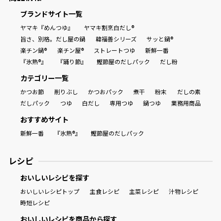
ブランドサイト一覧
ヤマキ『めんつゆ』
ヤマキ割烹白だし®
旨さ、別格。だし屋の鍋
韓福善シリーズ
サッと鍋®
楽チン鍋®
楽チン屋®
ストレートつゆ
新鮮一番
『氷熟®』
『踊り節』
鰹節屋のだしパック
だし粉
カテゴリー一覧
かつお節
削りぶし
かつおパック
煮干
粉末
だしの素
だしパック
つゆ
白だし
専用つゆ
鍋つゆ
業務用商品
おすすめサイト
新鮮一番
『氷熟®』
鰹節屋のだしパック
レシピ
おいしいレシピを探す
おいしいレシピトップ
主食レシピ
主菜レシピ
汁物レシピ
時短レシピ
おいしいレシピを商品から探す