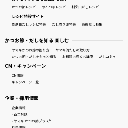
かつお節レシピ
めんつゆレシピ
割烹白だしレシピ
レシピ特設サイト
割烹白だしレシピ特集
だし巻き卵特集
茶碗蒸し特集
かつお節・だしを知る 楽しむ
ヤマキかつお節の削り方
ヤマキ流だしの取り方
かつお節・だしをもっと知る
お料理お役立ち講座
だしコミュ
CM・キャンペーン
CM情報
キャンペーン一覧
企業・採用情報
企業情報
- 百年対話
- ヤマキ かつお節プラス®
採用情報