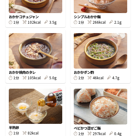
割烹白だしレシピ特集
おかかコチュジャン
シンプルおかか飯
102kcal
3.5g
266kcal
2.1g
1分
1分
だし巻き卵特集
楽チン屋®
ストレートつゆ
かつおだしが決め手！簡単茶碗蒸し
おかか焼肉のタレ
おかかポン酢
105kcal
5.0g
46kcal
4.7g
1分
1分
新鮮一番
『氷熟®』
半熟卵
ベビかつ混ぜご飯
82kcal
1分
297kcal
0.4g
1分