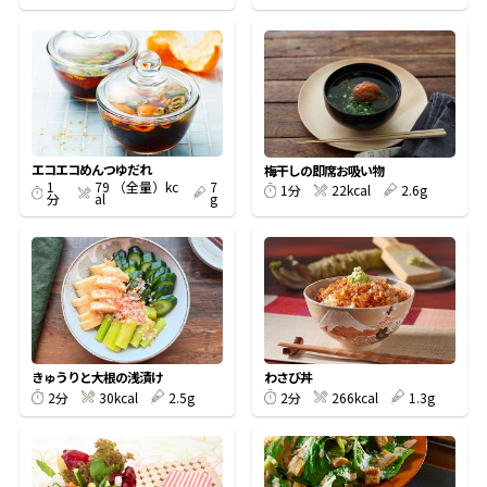
鰹節屋の
『踊り節』
だしパック
エコエコめんつゆだれ
梅干しの即席お吸い物
1
79 （全量）kc
7
22kcal
2.6g
1分
分
al
g
きゅうりと大根の浅漬け
わさび丼
30kcal
2.5g
266kcal
1.3g
2分
2分
だし粉