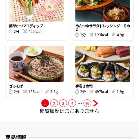
商品情報一覧
簡単かつマヨディップ
めんつゆサラダドレッシング その
2
425kcal
2分
123kcal
4.9g
2分
おすすめサイト
新鮮一番
氷熟®︎
ざるそば
手巻き寿司
188kcal
3.9g
497kcal
1.9g
2分
2分
だしパック
…
1
2
3
4
86
閲覧履歴はまだありません
商品情報