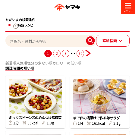
ただいまの検索条件
商品情報
時短レシピ
詳細検索
レシピ
ブランド一覧
…
1
2
3
86
かつお節・だしを楽しむ
新着順
人気順
塩分の少ない順
カロリーの低い順
おいしいレシピを探す
調理時間の短い順
CM・キャンペーン
おいしいレシピトップ
かつお節・だしを知る
CM
企業・採用情報
主食レシピ
だしの取り方
ヤマキ『めんつゆ』
ヤマキ 割烹白だし
キャンペーン一覧
企業情報
お問い合わせ
ミックスビーンズのめんつゆ常備菜
ゆで卵の浅漬けで作る卵サラダ
主菜レシピ
かつお節の削り方
56kcal
1.8g
1分
161kcal
2.1g
1分
- 百年対話
ヤマキお客様相談室