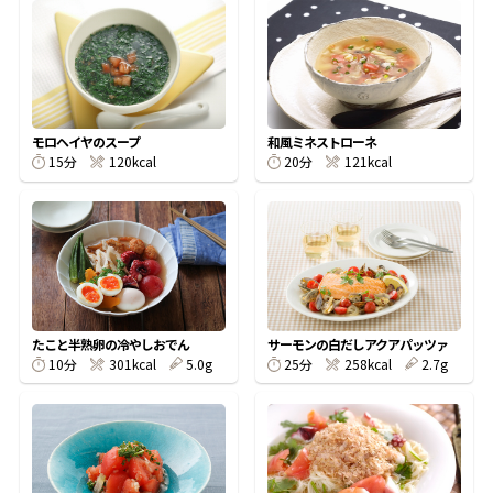
オンラインショップ
汁物レシピ
かつお節・だしをもっと知る
- ヤマキ かつお節プラス®
コミュニティサイト
時短レシピ
ヤマキ かつお節プラス®
Global
採用情報
旨さ、別格。だし屋の鍋
韓福善シリーズ
モロヘイヤのスープ
和風ミネストローネ
15分
120kcal
20分
121kcal
おいしいレシピを商品から探す
かつお節・だしを楽しむ
- ジョブリターン制
かつお節レシピ
だしコミュ
めんつゆレシピ
たこと半熟卵の冷やしおでん
サーモンの白だしアクアパッツァ
10分
301kcal
5.0g
25分
258kcal
2.7g
割烹白だしレシピ
サッと鍋®
楽チン鍋®
レシピ特設サイト