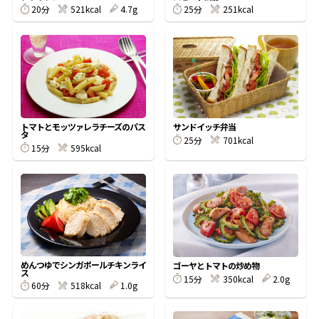
20分
521kcal
4.7g
25分
251kcal
鰹節屋の
『踊り節』
だしパック
トマトとモッツァレラチーズのパス
サンドイッチ弁当
タ
25分
701kcal
15分
595kcal
だし粉
めんつゆでシンガポールチキンライ
ゴーヤとトマトの炒め物
ス
15分
350kcal
2.0g
60分
518kcal
1.0g