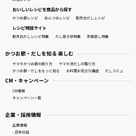
おいしいレシピを商品から探す
かつお節レシピ
めんつゆレシピ
割烹白だしレシピ
レシピ特設サイト
割烹白だしレシピ特集
だし巻き卵特集
茶碗蒸し特集
かつお節・だしを知る 楽しむ
ヤマキかつお節の削り方
ヤマキ流だしの取り方
かつお節・だしをもっと知る
お料理お役立ち講座
だしコミュ
CM・キャンペーン
CM情報
キャンペーン一覧
企業・採用情報
企業情報
- 百年対話