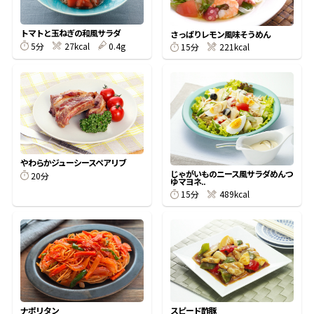
割烹白だしレシピ特集
トマトと玉ねぎの和風サラダ
さっぱりレモン風味そうめん
5分
27kcal
0.4g
15分
221kcal
だし巻き卵特集
楽チン屋®
ストレートつゆ
かつおだしが決め手！簡単茶碗蒸し
やわらかジューシースペアリブ
じゃがいものニース風サラダめんつ
20分
ゆマヨネ..
15分
489kcal
新鮮一番
『氷熟®』
ナポリタン
スピード酢豚