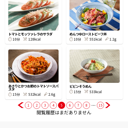
商品情報一覧
トマトとモッツァレラのサラダ
めんつゆローストビーフ丼
おすすめサイト
10分
128kcal
10分
551kcal
1.2g
新鮮一番
氷熟®︎
あさりとかつお節のトマトソースパ
だしパック
ビビンそうめん
スタ
15分
533kcal
15分
532kcal
2.6g
…
1
2
3
4
5
6
7
8
15
閲覧履歴はまだありません