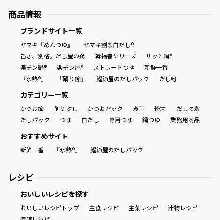
商品情報
ブランドサイト一覧
ヤマキ『めんつゆ』
ヤマキ割烹白だし®
旨さ、別格。だし屋の鍋
韓福善シリーズ
サッと鍋®
楽チン鍋®
楽チン屋®
ストレートつゆ
新鮮一番
『氷熟®』
『踊り節』
鰹節屋のだしパック
だし粉
カテゴリー一覧
かつお節
削りぶし
かつおパック
煮干
粉末
だしの素
だしパック
つゆ
白だし
専用つゆ
鍋つゆ
業務用商品
おすすめサイト
新鮮一番
『氷熟®』
鰹節屋のだしパック
レシピ
おいしいレシピを探す
おいしいレシピトップ
主食レシピ
主菜レシピ
汁物レシピ
時短レシピ