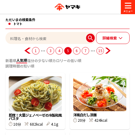
ただいまの検索条件
商品情報
トマト
詳細検索
レシピ
ブランド一覧
…
…
1
3
4
5
6
7
15
かつお節・だしを楽しむ
人気順
新着順
塩分の少ない順
カロリーの低い順
調理時間の短い順
おいしいレシピを探す
CM・キャンペーン
おいしいレシピトップ
かつお節・だしを知る
CM
企業・採用情報
主食レシピ
だしの取り方
ヤマキ『めんつゆ』
ヤマキ 割烹白だし
キャンペーン一覧
企業情報
洋風白だし涼麺
お問い合わせ
即席！大葉ジェノベーゼの冷製和風
パスタ
20分
424kcal
主菜レシピ
かつお節の削り方
10分
682kcal
4.1g
- 百年対話
ヤマキお客様相談室