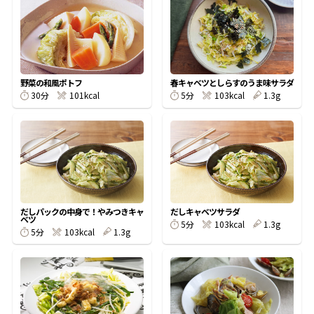
オンラインショップ
汁物レシピ
かつお節・だしをもっと知る
- ヤマキ かつお節プラス®
コミュニティサイト
時短レシピ
ヤマキ かつお節プラス®
Global
採用情報
野菜の和風ポトフ
春キャベツとしらすのうま味サラダ
旨さ、別格。だし屋の鍋
韓福善シリーズ
30分
101kcal
5分
103kcal
1.3g
おいしいレシピを商品から探す
かつお節・だしを楽しむ
- ジョブリターン制
かつお節レシピ
だしコミュ
めんつゆレシピ
だしパックの中身で！やみつきキャ
だしキャベツサラダ
ベツ
5分
103kcal
1.3g
5分
103kcal
1.3g
割烹白だしレシピ
サッと鍋®
楽チン鍋®
レシピ特設サイト