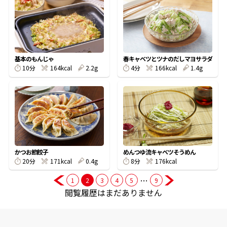
商品情報一覧
基本のもんじゃ
春キャベツとツナのだしマヨサラダ
おすすめサイト
10分
164kcal
2.2g
4分
166kcal
1.4g
新鮮一番
氷熟®︎
かつお節餃子
めんつゆ流キャベツそうめん
だしパック
20分
171kcal
0.4g
8分
176kcal
…
1
2
3
4
5
9
閲覧履歴はまだありません