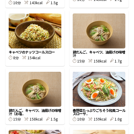
10分
143kcal
1.5g
鰹節屋の
『踊り節』
だしパック
キャベツのナッツコールスロー
鶏だんご、キャベツ、油揚げの味噌
汁
8分
154kcal
15分
158kcal
1.7g
鶏だんご、キャベツ、油揚げの味噌
春野菜たっぷりごちそう和風コール
だし粉
汁（お塩..
スローサ..
15分
158kcal
1.5g
10分
159kcal
1.0g