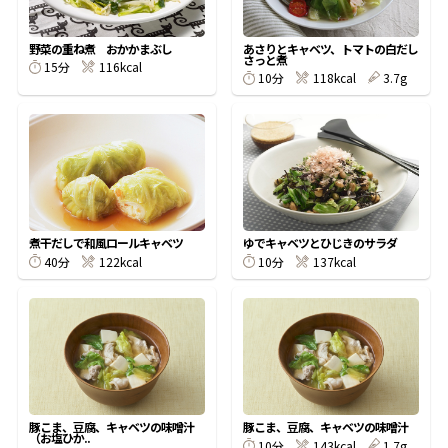
割烹白だしレシピ特集
野菜の重ね煮 おかかまぶし
あさりとキャベツ、トマトの白だし
さっと煮
15分
116kcal
10分
118kcal
3.7g
だし巻き卵特集
楽チン屋®
ストレートつゆ
かつおだしが決め手！簡単茶碗蒸し
煮干だしで和風ロールキャベツ
ゆでキャベツとひじきのサラダ
40分
122kcal
10分
137kcal
新鮮一番
『氷熟®』
豚こま、豆腐、キャベツの味噌汁
豚こま、豆腐、キャベツの味噌汁
（お塩ひか..
10分
143kcal
1.7g