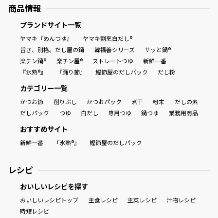
商品情報
ブランドサイト一覧
ヤマキ『めんつゆ』
ヤマキ割烹白だし®
旨さ、別格。だし屋の鍋
韓福善シリーズ
サッと鍋®
楽チン鍋®
楽チン屋®
ストレートつゆ
新鮮一番
『氷熟®』
『踊り節』
鰹節屋のだしパック
だし粉
カテゴリー一覧
かつお節
削りぶし
かつおパック
煮干
粉末
だしの素
だしパック
つゆ
白だし
専用つゆ
鍋つゆ
業務用商品
おすすめサイト
新鮮一番
『氷熟®』
鰹節屋のだしパック
レシピ
おいしいレシピを探す
おいしいレシピトップ
主食レシピ
主菜レシピ
汁物レシピ
時短レシピ