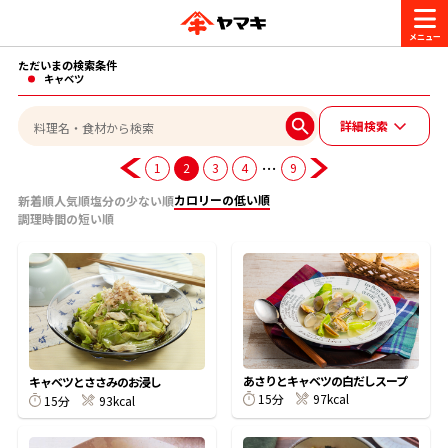
ただいまの検索条件
商品情報
キャベツ
詳細検索
レシピ
ブランド一覧
…
1
2
3
4
9
かつお節・だしを楽しむ
カロリーの低い順
新着順
人気順
塩分の少ない順
調理時間の短い順
おいしいレシピを探す
CM・キャンペーン
おいしいレシピトップ
かつお節・だしを知る
CM
企業・採用情報
主食レシピ
だしの取り方
ヤマキ『めんつゆ』
ヤマキ 割烹白だし
キャンペーン一覧
企業情報
あさりとキャベツの白だしスープ
お問い合わせ
キャベツとささみのお浸し
15分
97kcal
主菜レシピ
かつお節の削り方
15分
93kcal
- 百年対話
ヤマキお客様相談室