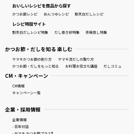
おいしいレシピを商品から探す
かつお節レシピ
めんつゆレシピ
割烹白だしレシピ
レシピ特設サイト
割烹白だしレシピ特集
だし巻き卵特集
茶碗蒸し特集
かつお節・だしを知る 楽しむ
ヤマキかつお節の削り方
ヤマキ流だしの取り方
かつお節・だしをもっと知る
お料理お役立ち講座
だしコミュ
CM・キャンペーン
CM情報
キャンペーン一覧
企業・採用情報
企業情報
- 百年対話
- ヤマキ かつお節プラス®