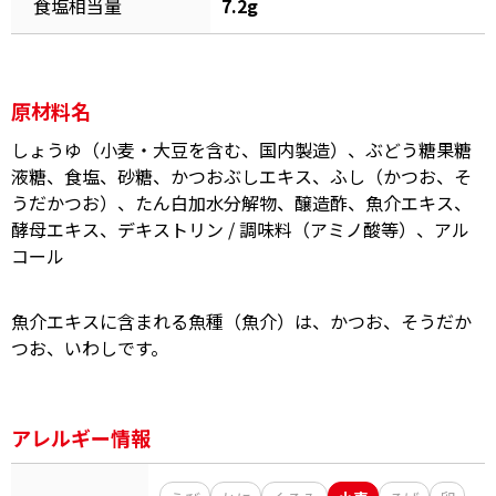
食塩相当量
7.2g
原材料名
鰹節屋の
しょうゆ（小麦・大豆を含む、国内製造）、ぶどう糖果糖
『踊り節』
だしパック
液糖、食塩、砂糖、かつおぶしエキス、ふし（かつお、そ
うだかつお）、たん白加水分解物、醸造酢、魚介エキス、
酵母エキス、デキストリン / 調味料（アミノ酸等）、アル
コール
魚介エキスに含まれる魚種（魚介）は、かつお、そうだか
つお、いわしです。
だし粉
アレルギー情報