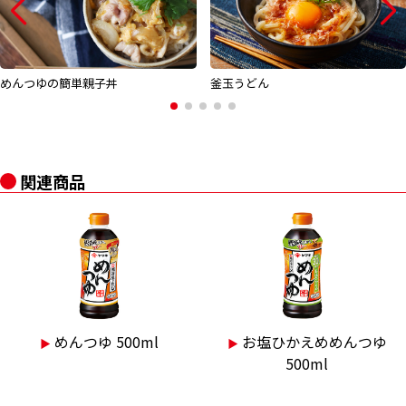
めんつゆの簡単親子丼
釜玉うどん
関連商品
めんつゆ 500ml
お塩ひかえめめんつゆ
▶︎
▶︎
500ml