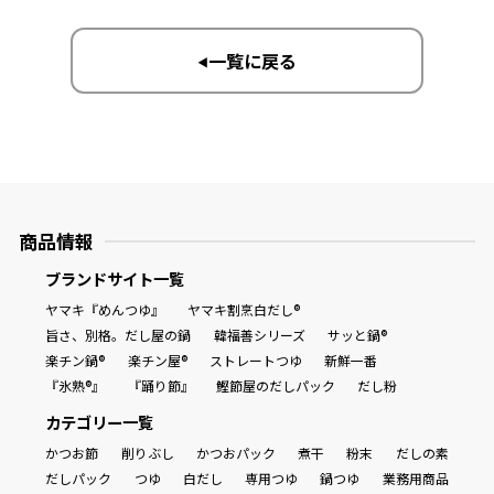
一覧に戻る
▶︎
商品情報
ブランドサイト一覧
ヤマキ『めんつゆ』
ヤマキ割烹白だし®
旨さ、別格。だし屋の鍋
韓福善シリーズ
サッと鍋®
楽チン鍋®
楽チン屋®
ストレートつゆ
新鮮一番
『氷熟®』
『踊り節』
鰹節屋のだしパック
だし粉
カテゴリー一覧
かつお節
削りぶし
かつおパック
煮干
粉末
だしの素
だしパック
つゆ
白だし
専用つゆ
鍋つゆ
業務用商品