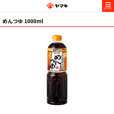
商品情報
めんつゆ 1000ml
レシピ
ブランド一覧
かつお節・だしを楽しむ
おいしいレシピを探す
CM・キャンペーン
おいしいレシピトップ
かつお節・だしを知る
CM
企業・採用情報
主食レシピ
だしの取り方
ヤマキ『めんつゆ』
ヤマキ 割烹白だし
キャンペーン一覧
企業情報
お問い合わせ
主菜レシピ
かつお節の削り方
- 百年対話
ヤマキお客様相談室