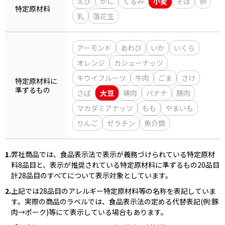
えび
かに
くるみ
小麦
そば
卵
特定原材料
乳
落花生
商品情報一覧
アーモンド
あわび
いか
いくら
オレンジ
カシューナッツ
おすすめサイト
キウイフルーツ
牛肉
ごま
さけ
特定原材料に
準ずるもの
新鮮一番
さば
大豆
鶏肉
バナナ
豚肉
マカダミアナッツ
もも
やまいも
氷熟®︎
りんご
ゼラチン
魚介類
だしパック
1.
弊社商品では、食品表示法で表示が義務づけられている特定原材
料8品目と、表示が推奨されている特定原材料に準ずるもの20品目
計28品目のすべてについて表示対象としています。
2.
上記では28品目のアレルギー特定原材料等の名称を表記していま
す。実際の商品のラベルでは、食品表示法の定める代替表記(例:豚
肉→ポーク)等にて表示している場合もあります。