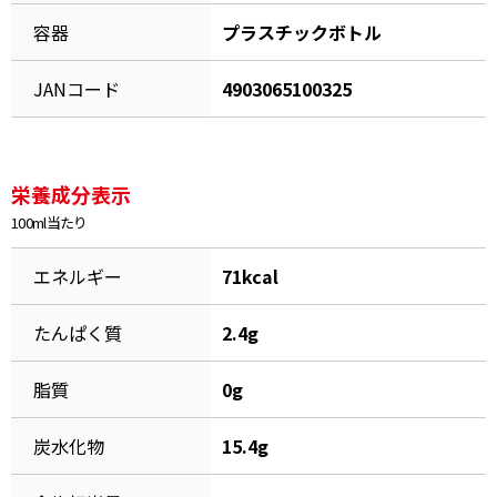
容器
プラスチックボトル
割烹白だしレシピ特集
JANコード
4903065100325
だし巻き卵特集
楽チン屋®
ストレートつゆ
かつおだしが決め手！簡単茶碗蒸し
栄養成分表示
100ml当たり
エネルギー
71kcal
たんぱく質
2.4g
脂質
0g
新鮮一番
『氷熟®』
炭水化物
15.4g