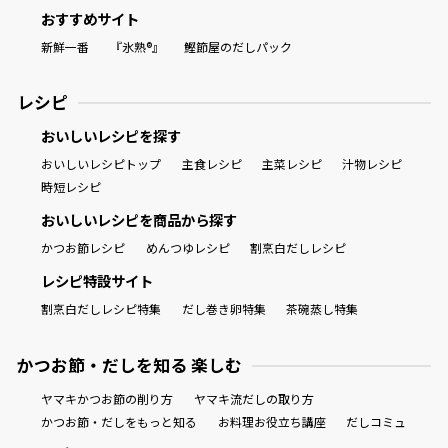
おすすめサイト
新鮮一番
『氷熟®』
鰹節屋のだしパック
レシピ
おいしいレシピを探す
おいしいレシピトップ
主食レシピ
主菜レシピ
汁物レシピ
時短レシピ
おいしいレシピを商品から探す
かつお節レシピ
めんつゆレシピ
割烹白だしレシピ
レシピ特設サイト
割烹白だしレシピ特集
だし巻き卵特集
茶碗蒸し特集
かつお節・だしを知る 楽しむ
ヤマキかつお節の削り方
ヤマキ流だしの取り方
かつお節・だしをもっと知る
お料理お役立ち講座
だしコミュ