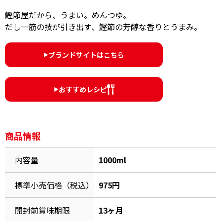
オンラインショップ
汁物レシピ
かつお節・だしをもっと知る
鰹節屋だから、うまい。めんつゆ。
だし一筋の技が引き出す、鰹節の芳醇な香りとうまみ。
- ヤマキ かつお節プラス®
コミュニティサイト
時短レシピ
ヤマキ かつお節プラス®
ブランドサイトはこちら
Global
▶︎
採用情報
旨さ、別格。だし屋の鍋
韓福善シリーズ
おいしいレシピを商品から探す
かつお節・だしを楽しむ
- ジョブリターン制
おすすめレシピ
▶︎
かつお節レシピ
だしコミュ
商品情報
めんつゆレシピ
内容量
1000ml
割烹白だしレシピ
サッと鍋®
楽チン鍋®
標準小売価格（税込）
975円
開封前賞味期限
13ヶ月
レシピ特設サイト