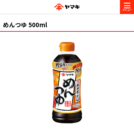
商品情報
めんつゆ 500ml
レシピ
ブランド一覧
かつお節・だしを楽しむ
おいしいレシピを探す
CM・キャンペーン
おいしいレシピトップ
かつお節・だしを知る
CM
企業・採用情報
主食レシピ
だしの取り方
ヤマキ『めんつゆ』
ヤマキ 割烹白だし
キャンペーン一覧
企業情報
お問い合わせ
主菜レシピ
かつお節の削り方
- 百年対話
ヤマキお客様相談室