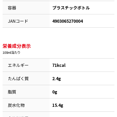
容器
プラスチックボトル
割烹白だしレシピ特集
JANコード
4903065270004
だし巻き卵特集
楽チン屋®
ストレートつゆ
かつおだしが決め手！簡単茶碗蒸し
栄養成分表示
100ml当たり
エネルギー
71kcal
たんぱく質
2.4g
脂質
0g
新鮮一番
『氷熟®』
炭水化物
15.4g