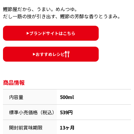
オンラインショップ
汁物レシピ
かつお節・だしをもっと知る
鰹節屋だから、うまい。めんつゆ。
だし一筋の技が引き出す、鰹節の芳醇な香りとうまみ。
- ヤマキ かつお節プラス®
コミュニティサイト
時短レシピ
ヤマキ かつお節プラス®
ブランドサイトはこちら
Global
▶︎
採用情報
旨さ、別格。だし屋の鍋
韓福善シリーズ
おいしいレシピを商品から探す
かつお節・だしを楽しむ
- ジョブリターン制
おすすめレシピ
▶︎
かつお節レシピ
だしコミュ
商品情報
めんつゆレシピ
内容量
500ml
割烹白だしレシピ
サッと鍋®
楽チン鍋®
標準小売価格（税込）
539円
開封前賞味期限
13ヶ月
レシピ特設サイト