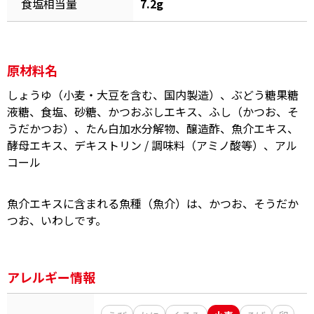
食塩相当量
7.2g
原材料名
鰹節屋の
しょうゆ（小麦・大豆を含む、国内製造）、ぶどう糖果糖
『踊り節』
だしパック
液糖、食塩、砂糖、かつおぶしエキス、ふし（かつお、そ
うだかつお）、たん白加水分解物、醸造酢、魚介エキス、
酵母エキス、デキストリン / 調味料（アミノ酸等）、アル
コール
魚介エキスに含まれる魚種（魚介）は、かつお、そうだか
つお、いわしです。
だし粉
アレルギー情報