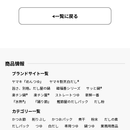
一覧に戻る
▶︎
商品情報
ブランドサイト一覧
ヤマキ『めんつゆ』
ヤマキ割烹白だし®
旨さ、別格。だし屋の鍋
韓福善シリーズ
サッと鍋®
楽チン鍋®
楽チン屋®
ストレートつゆ
新鮮一番
『氷熟®』
『踊り節』
鰹節屋のだしパック
だし粉
カテゴリー一覧
かつお節
削りぶし
かつおパック
煮干
粉末
だしの素
だしパック
つゆ
白だし
専用つゆ
鍋つゆ
業務用商品