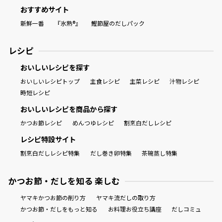
おすすめサイト
新鮮一番
『氷熟®』
鰹節屋のだしパック
レシピ
おいしいレシピを探す
おいしいレシピトップ
主食レシピ
主菜レシピ
汁物レシピ
時短レシピ
おいしいレシピを商品から探す
かつお節レシピ
めんつゆレシピ
割烹白だしレシピ
レシピ特設サイト
割烹白だしレシピ特集
だし巻き卵特集
茶碗蒸し特集
かつお節・だしを知る 楽しむ
ヤマキかつお節の削り方
ヤマキ流だしの取り方
かつお節・だしをもっと知る
お料理お役立ち講座
だしコミュ