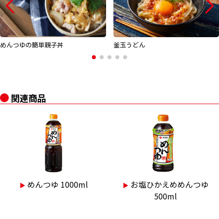
めんつゆの簡単親子丼
釜玉うどん
関連商品
めんつゆ 1000ml
お塩ひかえめめんつゆ
▶︎
▶︎
500ml