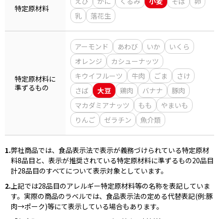
えび
かに
くるみ
小麦
そば
卵
特定原材料
乳
落花生
商品情報一覧
アーモンド
あわび
いか
いくら
オレンジ
カシューナッツ
おすすめサイト
キウイフルーツ
牛肉
ごま
さけ
特定原材料に
準ずるもの
新鮮一番
さば
大豆
鶏肉
バナナ
豚肉
マカダミアナッツ
もも
やまいも
氷熟®︎
りんご
ゼラチン
魚介類
だしパック
1.
弊社商品では、食品表示法で表示が義務づけられている特定原材
料8品目と、表示が推奨されている特定原材料に準ずるもの20品目
計28品目のすべてについて表示対象としています。
2.
上記では28品目のアレルギー特定原材料等の名称を表記していま
す。実際の商品のラベルでは、食品表示法の定める代替表記(例:豚
肉→ポーク)等にて表示している場合もあります。