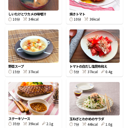
割烹白だしレシピ特集
しいたけとワカメの味噌汁
焼きトマト
10分
34kcal
10分
36kcal
だし巻き卵特集
楽チン屋®
ストレートつゆ
かつおだしが決め手！簡単茶碗蒸し
野菜スープ
トマトの白だし塩昆布和え
15分
37kcal
5分
37kcal
0.4g
新鮮一番
『氷熟®』
ステーキソース
玉ねぎとわかめのサラダ
35分
39kcal
2.1g
7分
44kcal
1.0g