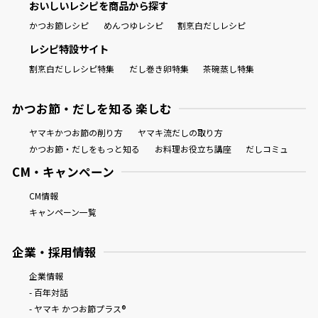
おいしいレシピを商品から探す
かつお節レシピ
めんつゆレシピ
割烹白だしレシピ
レシピ特設サイト
割烹白だしレシピ特集
だし巻き卵特集
茶碗蒸し特集
かつお節・だしを知る 楽しむ
ヤマキかつお節の削り方
ヤマキ流だしの取り方
かつお節・だしをもっと知る
お料理お役立ち講座
だしコミュ
CM・キャンペーン
CM情報
キャンペーン一覧
企業・採用情報
企業情報
- 百年対話
- ヤマキ かつお節プラス®