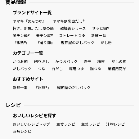
商品情報
ブランドサイト一覧
ヤマキ『めんつゆ』
ヤマキ割烹白だし®
旨さ、別格。だし屋の鍋
韓福善シリーズ
サッと鍋®
楽チン鍋®
楽チン屋®
ストレートつゆ
新鮮一番
『氷熟®』
『踊り節』
鰹節屋のだしパック
だし粉
カテゴリー一覧
かつお節
削りぶし
かつおパック
煮干
粉末
だしの素
だしパック
つゆ
白だし
専用つゆ
鍋つゆ
業務用商品
おすすめサイト
新鮮一番
『氷熟®』
鰹節屋のだしパック
レシピ
おいしいレシピを探す
おいしいレシピトップ
主食レシピ
主菜レシピ
汁物レシピ
時短レシピ