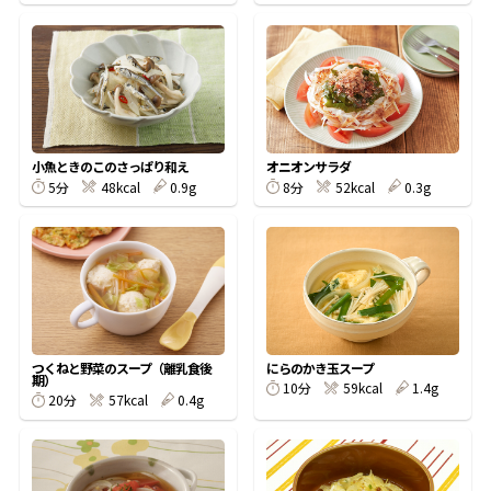
鰹節屋の
『踊り節』
だしパック
小魚ときのこのさっぱり和え
オニオンサラダ
5分
48kcal
0.9g
8分
52kcal
0.3g
つくねと野菜のスープ（離乳食後
にらのかき玉スープ
期）
10分
59kcal
1.4g
20分
57kcal
0.4g
だし粉