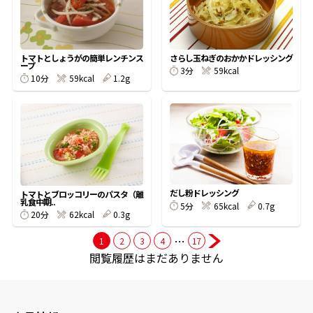
商品情報一覧
トマトとしょうがの簡単レンチンス
さらし玉ねぎのおかかドレッシング
ープ
3分
59kcal
10分
59kcal
1.2g
おすすめサイト
新鮮一番
氷熟®︎
だし粉ドレッシング
トマトとブロッコリーのパスタ（離
乳食中期..
5分
65kcal
0.7g
だしパック
20分
62kcal
0.3g
…
1
2
3
4
17
閲覧履歴はまだありません