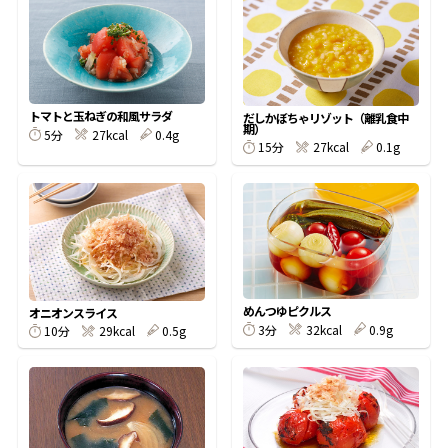
オンラインショップ
汁物レシピ
かつお節・だしをもっと知る
- ヤマキ かつお節プラス®
コミュニティサイト
時短レシピ
ヤマキ かつお節プラス®
Global
採用情報
トマトと玉ねぎの和風サラダ
だしかぼちゃリゾット（離乳食中
旨さ、別格。だし屋の鍋
韓福善シリーズ
期）
5分
27kcal
0.4g
15分
27kcal
0.1g
おいしいレシピを商品から探す
かつお節・だしを楽しむ
- ジョブリターン制
かつお節レシピ
だしコミュ
めんつゆレシピ
めんつゆピクルス
オニオンスライス
3分
32kcal
0.9g
10分
29kcal
0.5g
割烹白だしレシピ
サッと鍋®
楽チン鍋®
レシピ特設サイト