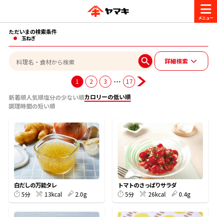
ただいまの検索条件
商品情報
玉ねぎ
詳細検索
レシピ
ブランド一覧
…
1
2
3
17
かつお節・だしを楽しむ
カロリーの低い順
新着順
人気順
塩分の少ない順
調理時間の短い順
おいしいレシピを探す
CM・キャンペーン
おいしいレシピトップ
かつお節・だしを知る
CM
企業・採用情報
主食レシピ
だしの取り方
ヤマキ『めんつゆ』
ヤマキ 割烹白だし
キャンペーン一覧
企業情報
お問い合わせ
白だしの万能タレ
トマトのさっぱりサラダ
主菜レシピ
かつお節の削り方
5分
13kcal
2.0g
5分
26kcal
0.4g
- 百年対話
ヤマキお客様相談室