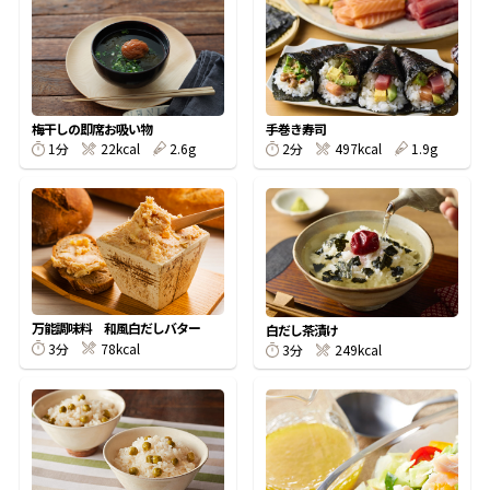
オンラインショップ
汁物レシピ
かつお節・だしをもっと知る
- ヤマキ かつお節プラス®
コミュニティサイト
時短レシピ
ヤマキ かつお節プラス®
Global
採用情報
梅干しの即席お吸い物
手巻き寿司
旨さ、別格。だし屋の鍋
韓福善シリーズ
1分
22kcal
2.6g
2分
497kcal
1.9g
おいしいレシピを商品から探す
かつお節・だしを楽しむ
- ジョブリターン制
かつお節レシピ
だしコミュ
めんつゆレシピ
万能調味料 和風白だしバター
白だし茶漬け
3分
78kcal
3分
249kcal
割烹白だしレシピ
サッと鍋®
楽チン鍋®
レシピ特設サイト