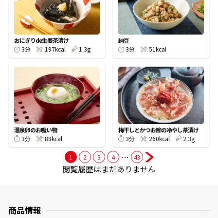
商品情報一覧
おにぎりde生姜茶漬け
納豆
3分
197kcal
1.3g
3分
51kcal
おすすめサイト
新鮮一番
氷熟®︎
温泉卵のお吸い物
梅干しとかつお節の冷やし茶漬け
3分
88kcal
3分
260kcal
2.3g
だしパック
…
1
2
3
4
43
閲覧履歴はまだありません
商品情報