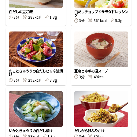
割烹白だしレシピ特集
白だしの豆ご飯
白だしチョップドサラダドレッシン
グ
3分
288kcal
1.3g
3分
861kcal
5.3g
だし巻き卵特集
楽チン屋®
ストレートつゆ
かつおだしが決め手！簡単茶碗蒸し
たこときゅうりの白だしピリ辛浅漬
豆腐とネギの温スープ
け
3分
49kcal
3分
292kcal
8.8g
新鮮一番
『氷熟®』
いかときゅうりの白だし漬け
だしがら卵ふりかけ
3分
53kcal
1.3g
3分
30kcal