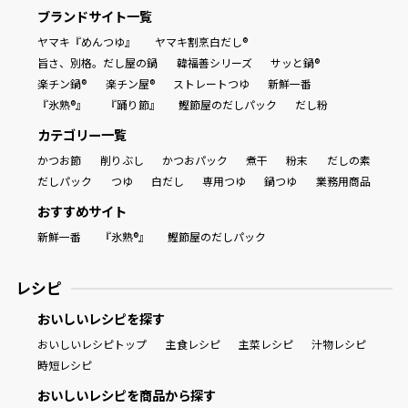
ブランドサイト一覧
ヤマキ『めんつゆ』
ヤマキ割烹白だし®
旨さ、別格。だし屋の鍋
韓福善シリーズ
サッと鍋®
楽チン鍋®
楽チン屋®
ストレートつゆ
新鮮一番
『氷熟®』
『踊り節』
鰹節屋のだしパック
だし粉
カテゴリー一覧
かつお節
削りぶし
かつおパック
煮干
粉末
だしの素
だしパック
つゆ
白だし
専用つゆ
鍋つゆ
業務用商品
おすすめサイト
新鮮一番
『氷熟®』
鰹節屋のだしパック
レシピ
おいしいレシピを探す
おいしいレシピトップ
主食レシピ
主菜レシピ
汁物レシピ
時短レシピ
おいしいレシピを商品から探す