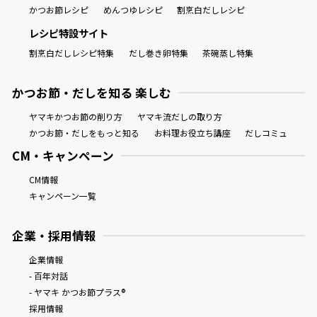
かつお節レシピ
めんつゆレシピ
割烹白だしレシピ
レシピ特設サイト
割烹白だしレシピ特集
だし巻き卵特集
茶碗蒸し特集
かつお節・だしを知る 楽しむ
ヤマキかつお節の削り方
ヤマキ流だしの取り方
かつお節・だしをもっと知る
お料理お役立ち講座
だしコミュ
CM・キャンペーン
CM情報
キャンペーン一覧
企業・採用情報
企業情報
- 百年対話
- ヤマキ かつお節プラス®
採用情報