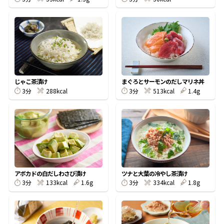
鰹節屋の
『踊り節』
だしパック
じゃこ茶漬け
まぐろとサーモンのだしマリネ丼
3分
288kcal
3分
513kcal
1.4g
アボカドの白だしわさび漬け
ツナと大葉の冷やし茶漬け
3分
133kcal
1.6g
3分
334kcal
1.8g
だし粉