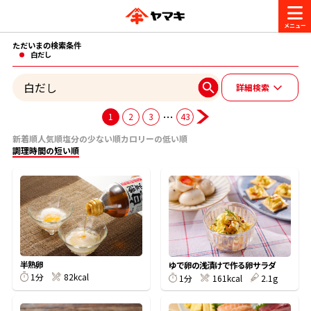
ただいまの検索条件
商品情報
白だし
詳細検索
レシピ
ブランド一覧
…
1
2
3
43
かつお節・だしを楽しむ
新着順
人気順
塩分の少ない順
カロリーの低い順
調理時間の短い順
おいしいレシピを探す
CM・キャンペーン
おいしいレシピトップ
かつお節・だしを知る
CM
企業・採用情報
主食レシピ
だしの取り方
ヤマキ『めんつゆ』
ヤマキ 割烹白だし
キャンペーン一覧
企業情報
半熟卵
お問い合わせ
ゆで卵の浅漬けで作る卵サラダ
1分
82kcal
主菜レシピ
かつお節の削り方
1分
161kcal
2.1g
- 百年対話
ヤマキお客様相談室