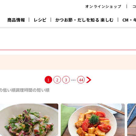
オンラインショップ
商品情報
レシピ
かつお節・だしを知る 楽しむ
CM・
CM
おいしいレシピを商品から探す
キャンペーン
採用情
P
旨さ、別格。
韓福善シリーズ
サッと鍋®
だし屋の鍋
主菜レシピ
百年対話
時短レシピ
ヤマキの削り節
ヤマキのめん
鰹節屋の
『氷熟®』
『踊り節』
だしパック
流だしの取り方
…
1
2
3
44
ヤマキ かつお節プラス®
CM情報
キャンペーン一覧
採用情
の低い順
調理時間の短い順
ジョブ
煮干
粉末
だしパック
つゆ
白だ
だしの素