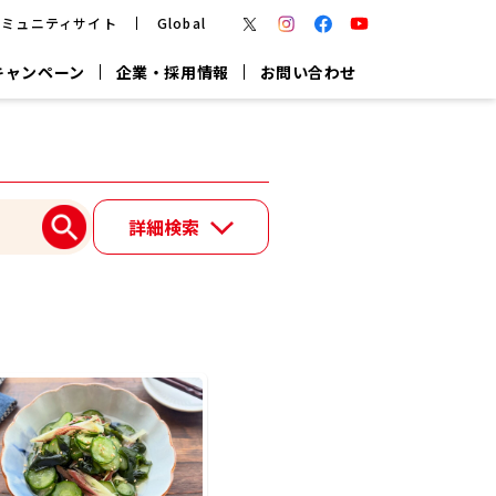
コミュニティサイト
Global
キャンペーン
企業・採用情報
お問い合わせ
報
かつお節・だしを楽しむ
楽チン鍋®
楽チン屋®
詳細検索
つゆ
ヤマキの
割烹白だし
だし粉
報
一覧はこちら
リターン制
し
専用調味料
鍋つゆ
業務用商品