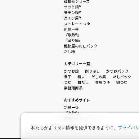
韓福善シリーズ
サッと鍋®
楽チン鍋®
楽チン屋®
ストレートつゆ
新鮮一番
『氷熟®』
『踊り節』
鰹節屋のだしパック
だし粉
カテゴリー一覧
かつお節
削りぶし
かつおパック
煮干
粉末
だしの素
だしパック
つゆ
白だし
専用つゆ
鍋つゆ
業務用商品
おすすめサイト
新鮮一番
『氷熟®』
鰹節屋のだしパック
私たちがより良い情報を提供できるように、
プライバ