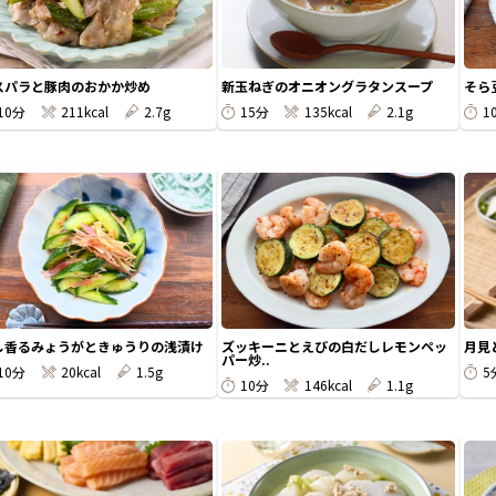
スパラと豚肉のおかか炒め
新玉ねぎのオニオングラタンスープ
そら
10分
211kcal
2.7g
15分
135kcal
2.1g
1
し香るみょうがときゅうりの浅漬け
ズッキーニとえびの白だしレモンペッ
月見
パー炒..
10分
20kcal
1.5g
5
10分
146kcal
1.1g