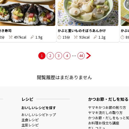
巻き寿司
かぶと里いものそぼろあんかけ
かぶ
2分
497kcal
1.9g
15分
91kcal
1.2g
8
…
1
2
3
4
44
閲覧履歴はまだありません
レシピ
かつお節・だしを知る
ヤマキかつお節の削り方
おいしいレシピを探す
ヤマキ流だしの取り方
おいしいレシピトップ
かつお節・だしをもっと
主食レシピ
お料理お役立ち講座
主菜レシピ
だしコミュ