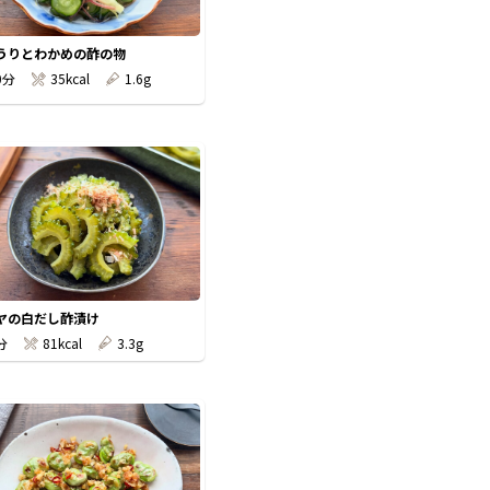
うりとわかめの酢の物
0分
35kcal
1.6g
ヤの白だし酢漬け
分
81kcal
3.3g