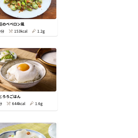
豆のぺぺロン風
0分
153kcal
1.2g
とろろごはん
分
644kcal
1.6g