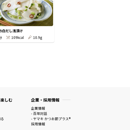
の白だし浅漬け
分
109kcal
10.9g
 楽しむ
企業・採用情報
企業情報
- 百年対話
知る
- ヤマキ かつお節プラス®
採用情報