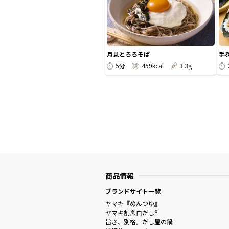
月見とろろそば
手
5分
459kcal
3.3g
商品情報
ブランドサイト一覧
ヤマキ『めんつゆ』
ヤマキ割烹白だし®
旨さ、別格。だし屋の鍋