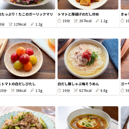
味たっぷり！たこのガーリックマリ
トマトと厚揚げのだし炒め
きゅ
10分
267kcal
1.2g
1
8分
129kcal
1.2g
ニトマトの白だしびたし
白だし豚しゃぶ梅そうめん
ゴー
10分
36kcal
1.5g
10分
627kcal
6.8g
5