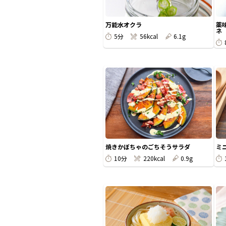
万能水オクラ
薬
ネ
5分
56kcal
6.1g
焼きかぼちゃのごちそうサラダ
ミ
10分
220kcal
0.9g