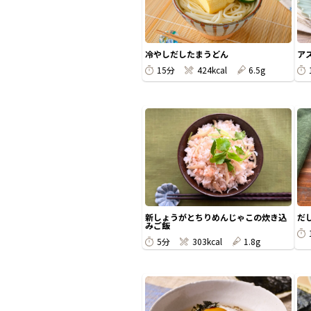
冷やしだしたまうどん
ア
15分
424kcal
6.5g
新しょうがとちりめんじゃこの炊き込
だ
みご飯
5分
303kcal
1.8g