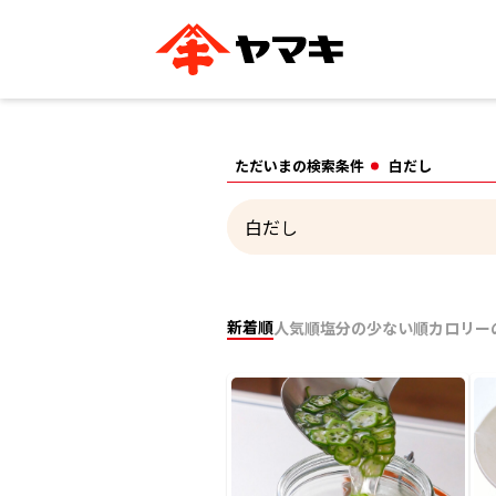
ブランドサイト別
かつお節・だしを知る
おいしいレシピを探す
企業情報
おいしいレシピTO
ただいまの検索条件
白だし
ヤマキ
ヤマキ
『めんつゆ』
割烹白だし®
主食レシピ
汁物レシピ
ストレート
新鮮一番
つゆ
レシピ特設サイト
ヤマキかつお節の削り方
ヤマキ
企業情報
新着順
人気順
塩分の少ない順
カロリー
カテゴリー別
削りぶし
かつおパック
かつお節