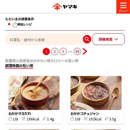
ただいまの検索条件
商品情報
時短レシピ
詳細検索
レシピ
ブランド一覧
…
1
2
3
86
かつお節・だしを楽しむ
新着順
人気順
塩分の少ない順
カロリーの低い順
おいしいレシピを探す
調理時間の短い順
CM・キャンペーン
おいしいレシピトップ
かつお節・だしを知る
CM
企業・採用情報
主食レシピ
だしの取り方
ヤマキ『めんつゆ』
ヤマキ 割烹白だし
キャンペーン一覧
企業情報
お問い合わせ
おかかマヨだれ
おかかコチュジャン
主菜レシピ
かつお節の削り方
1分
186kcal
1.4g
1分
102kcal
3.5g
- 百年対話
ヤマキお客様相談室