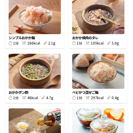
オンラインショップ
汁物レシピ
かつお節・だしをもっと知る
- ヤマキ かつお節プラス®
コミュニティサイト
時短レシピ
ヤマキ かつお節プラス®
Global
採用情報
シンプルおかか飯
おかか焼肉のタレ
旨さ、別格。だし屋の鍋
韓福善シリーズ
1分
266kcal
2.1g
1分
105kcal
5.0g
おいしいレシピを商品から探す
かつお節・だしを楽しむ
- ジョブリターン制
かつお節レシピ
だしコミュ
めんつゆレシピ
おかかポン酢
ベビかつ混ぜご飯
1分
46kcal
4.7g
1分
297kcal
0.4g
割烹白だしレシピ
サッと鍋®
楽チン鍋®
レシピ特設サイト