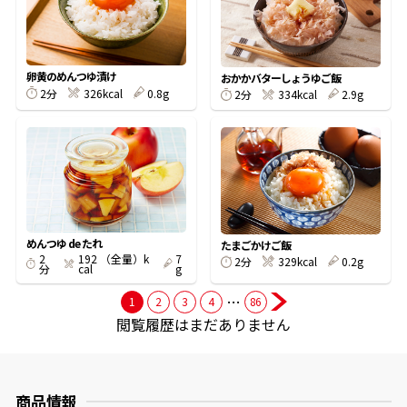
商品情報一覧
卵黄のめんつゆ漬け
おかかバターしょうゆご飯
2分
326kcal
0.8g
2分
334kcal
2.9g
おすすめサイト
新鮮一番
氷熟®︎
めんつゆ de たれ
たまごかけご飯
2
192 （全量）k
7
2分
329kcal
0.2g
分
cal
g
だしパック
…
1
2
3
4
86
閲覧履歴はまだありません
商品情報