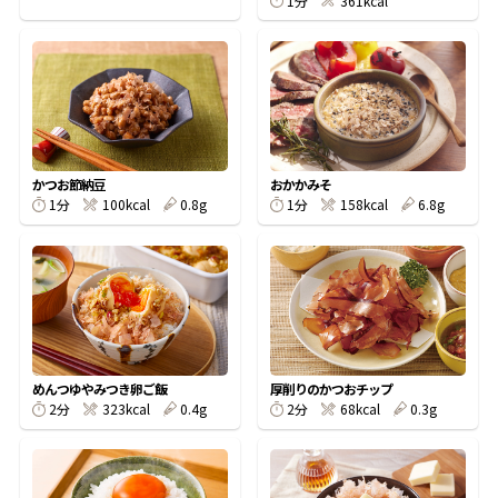
1分
361kcal
鰹節屋の
『踊り節』
だしパック
かつお節納豆
おかかみそ
1分
100kcal
0.8g
1分
158kcal
6.8g
めんつゆやみつき卵ご飯
厚削りのかつおチップ
2分
323kcal
0.4g
2分
68kcal
0.3g
だし粉