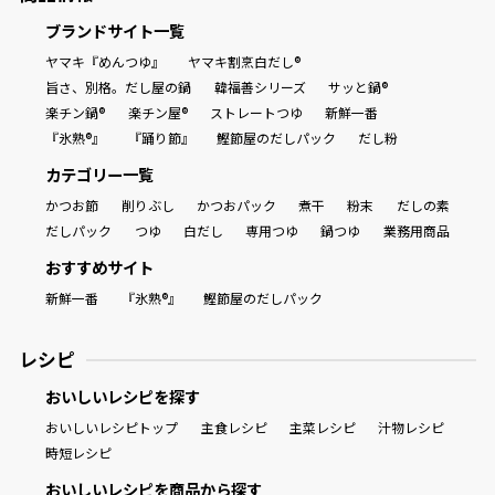
ブランドサイト一覧
ヤマキ『めんつゆ』
ヤマキ割烹白だし®
旨さ、別格。だし屋の鍋
韓福善シリーズ
サッと鍋®
楽チン鍋®
楽チン屋®
ストレートつゆ
新鮮一番
『氷熟®』
『踊り節』
鰹節屋のだしパック
だし粉
カテゴリー一覧
かつお節
削りぶし
かつおパック
煮干
粉末
だしの素
だしパック
つゆ
白だし
専用つゆ
鍋つゆ
業務用商品
おすすめサイト
新鮮一番
『氷熟®』
鰹節屋のだしパック
レシピ
おいしいレシピを探す
おいしいレシピトップ
主食レシピ
主菜レシピ
汁物レシピ
時短レシピ
おいしいレシピを商品から探す