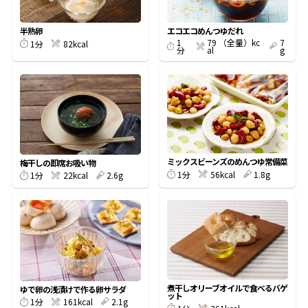
割烹白だしレシピ特集
半熟卵
エコエコめんつゆだれ
1
79 （全量）kc
7
1分
82kcal
分
al
g
だし巻き卵特集
楽チン屋®
ストレートつゆ
かつおだしが決め手！簡単茶碗蒸し
ミックスビーンズのめんつゆ常備菜
梅干しの即席お吸い物
1分
56kcal
1.8g
1分
22kcal
2.6g
新鮮一番
『氷熟®』
煮干しオリーブオイルで食べるバゲ
ゆで卵の浅漬けで作る卵サラダ
ット
1分
161kcal
2.1g