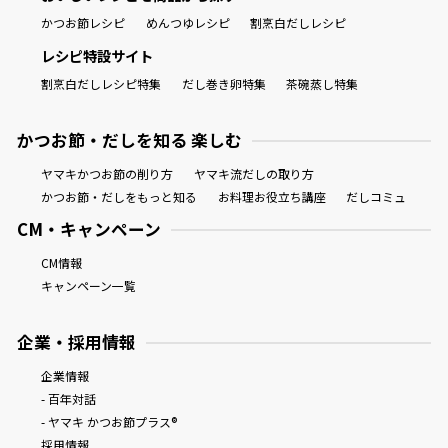
かつお節レシピ
めんつゆレシピ
割烹白だしレシピ
レシピ特設サイト
割烹白だしレシピ特集
だし巻き卵特集
茶碗蒸し特集
かつお節・だしを知る 楽しむ
ヤマキかつお節の削り方
ヤマキ流だしの取り方
かつお節・だしをもっと知る
お料理お役立ち講座
だしコミュ
CM・キャンペーン
CM情報
キャンペーン一覧
企業・採用情報
企業情報
- 百年対話
- ヤマキ かつお節プラス®
採用情報