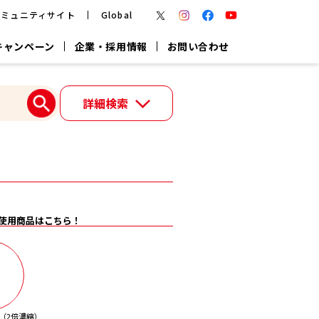
コミュニティサイト
Global
キャンペーン
企業・採用情報
お問い合わせ
報
かつお節・だしを楽しむ
詳細検索
楽チン鍋®
楽チン屋®
つゆ
ヤマキの
割烹白だし
だし粉
報
一覧はこちら
使用商品はこちら！
リターン制
し
専用調味料
鍋つゆ
業務用商品
（2倍濃縮）