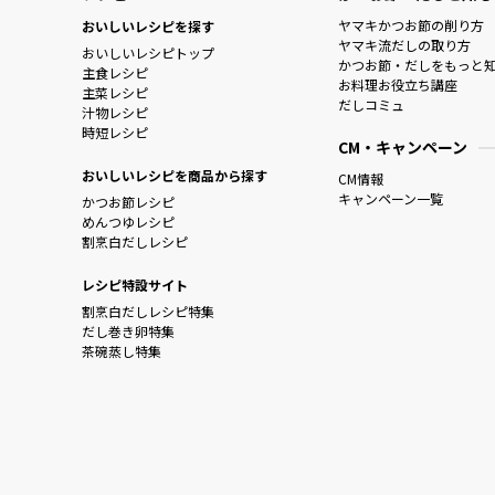
ヤマキかつお節の削り方
おいしいレシピを探す
ヤマキ流だしの取り方
おいしいレシピトップ
かつお節・だしをもっと
主食レシピ
お料理お役立ち講座
主菜レシピ
だしコミュ
汁物レシピ
時短レシピ
CM・キャンペーン
おいしいレシピを商品から探す
CM情報
キャンペーン一覧
かつお節レシピ
めんつゆレシピ
割烹白だしレシピ
レシピ特設サイト
割烹白だしレシピ特集
だし巻き卵特集
茶碗蒸し特集