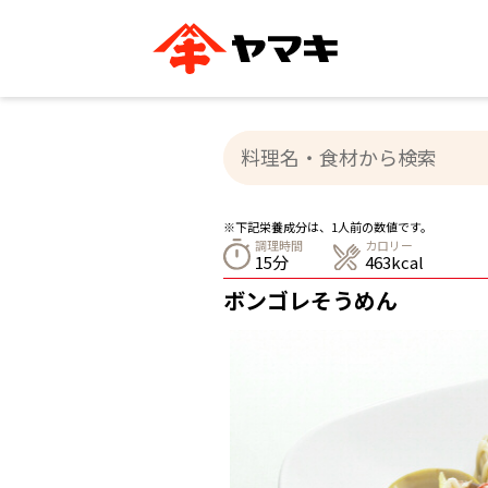
ブランドサイト別
かつお節・だしを知る
おいしいレシピを探す
企業情報
おいしいレシピTO
ヤマキ
ヤマキ
『めんつゆ』
割烹白だし®
主食レシピ
汁物レシピ
※下記栄養成分は、1人前の数値です。
ストレート
調理時間
カロリー
新鮮一番
つゆ
15分
463kcal
レシピ特設サイト
ヤマキかつお節の削り方
ヤマキ
ボンゴレそうめん
企業情報
カテゴリー別
削りぶし
かつおパック
かつお節