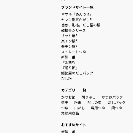
ブランドサイト一覧
ヤマキ『めんつゆ』
ヤマキ割烹白だし®
旨さ、別格。だし屋の鍋
韓福善シリーズ
サッと鍋®
楽チン鍋®
楽チン屋®
ストレートつゆ
新鮮一番
『氷熟®』
『踊り節』
鰹節屋のだしパック
だし粉
カテゴリー一覧
かつお節
削りぶし
かつおパック
煮干
粉末
だしの素
だしパック
つゆ
白だし
専用つゆ
鍋つゆ
業務用商品
おすすめサイト
新鮮一番