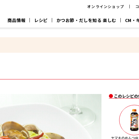
オンラインショップ
商品情報
レシピ
かつお節・だしを知る 楽しむ
CM・
CM
おいしいレシピを商品から探す
キャンペーン
採用情
P
旨さ、別格。
韓福善シリーズ
サッと鍋®
だし屋の鍋
主菜レシピ
百年対話
時短レシピ
ヤマキの削り節
ヤマキのめん
鰹節屋の
『氷熟®』
『踊り節』
だしパック
流だしの取り方
ヤマキ かつお節プラス®
CM情報
キャンペーン一覧
採用情
このレシピの
ジョブ
煮干
粉末
だしパック
つゆ
白だ
だしの素
ヤマキのめんつゆ