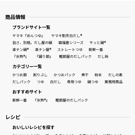
商品情報
ブランドサイト一覧
ヤマキ『めんつゆ』
ヤマキ割烹白だし®
旨さ、別格。だし屋の鍋
韓福善シリーズ
サッと鍋®
楽チン鍋®
楽チン屋®
ストレートつゆ
新鮮一番
『氷熟®』
『踊り節』
鰹節屋のだしパック
だし粉
カテゴリー一覧
かつお節
削りぶし
かつおパック
煮干
粉末
だしの素
だしパック
つゆ
白だし
専用つゆ
鍋つゆ
業務用商品
おすすめサイト
新鮮一番
『氷熟®』
鰹節屋のだしパック
レシピ
おいしいレシピを探す