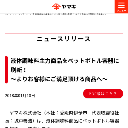
TOP
ニュースリリース
液体調味料主力商品をペットボトル容器に刷新！～よりお客様にご満足頂ける商品へ～
商品情報
ニュースリリース
レシピ
ブランド一覧
かつお節・だしを楽しむ
液体調味料主力商品をペットボトル容器に
おいしいレシピを探す
刷新！
CM・キャンペーン
～よりお客様にご満足頂ける商品へ～
おいしいレシピトップ
かつお節・だしを知る
CM
企業・採用情報
PDF版はこちら
2018年01月10日
主食レシピ
だしの取り方
ヤマキ『めんつゆ』
ヤマキ 割烹白だし
キャンペーン一覧
企業情報
お問い合わせ
ヤマキ株式会社（本社：愛媛県伊予市 代表取締役社
主菜レシピ
かつお節の削り方
長：城戸善浩）は、液体調味料商品にペットボトル容器
- 百年対話
ヤマキお客様相談室