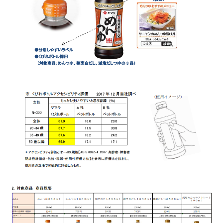
鰹節屋の
『踊り節』
だしパック
だし粉