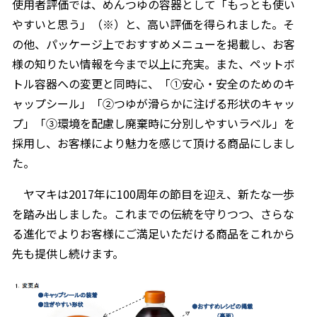
使用者評価では、めんつゆの容器として「もっとも使い
やすいと思う」（※）と、高い評価を得られました。そ
割烹白だしレシピ特集
の他、パッケージ上でおすすめメニューを掲載し、お客
様の知りたい情報を今まで以上に充実。また、ペットボ
だし巻き卵特集
トル容器への変更と同時に、「①安心・安全のためのキ
楽チン屋®
ストレートつゆ
ャップシール」「②つゆが滑らかに注げる形状のキャッ
かつおだしが決め手！簡単茶碗蒸し
プ」「③環境を配慮し廃棄時に分別しやすいラベル」を
採用し、お客様により魅力を感じて頂ける商品にしまし
た。
ヤマキは2017年に100周年の節目を迎え、新たな一歩
を踏み出しました。これまでの伝統を守りつつ、さらな
る進化でよりお客様にご満足いただける商品をこれから
新鮮一番
『氷熟®』
先も提供し続けます。