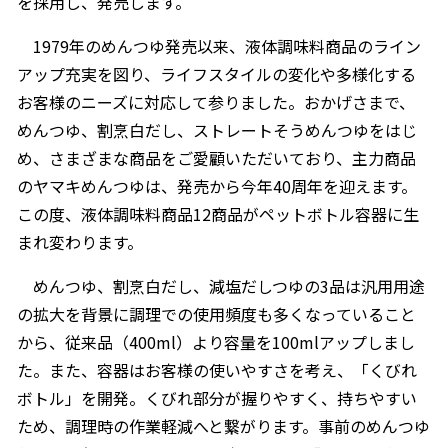
を採用し、発売します。
オンラインショップ
汁物レシピ
かつお節・だしをもっと知る
1979年のめんつゆ発売以来、液体調味料商品のライン
- ヤマキ かつお節プラス®
コミュニティサイト
アップ充実を図り、ライフスタイルの変化や多様化する
時短レシピ
ヤマキ かつお節プラス®
お客様のニーズに対応して参りました。おかげさまで、
Global
採用情報
めんつゆ、割烹白だし、ストレートそうめんつゆをはじ
旨さ、別格。だし屋の鍋
韓福善シリーズ
め、さまざまな商品をご愛顧いただいており、主力商品
おいしいレシピを商品から探す
かつお節・だしを楽しむ
- ジョブリターン制
のヤマキめんつゆは、発売から今年40周年を迎えます。
この度、液体調味料商品12商品がペットボトル容器に生
かつお節レシピ
だしコミュ
まれ変わります。
めんつゆレシピ
めんつゆ、割烹白だし、減塩だしつゆの3品は汎用用途
の拡大を背景に調理での使用頻度も多くなっていること
割烹白だしレシピ
から、従来品（400ml）より容量を100mlアップしまし
サッと鍋®
楽チン鍋®
た。また、容器はお客様の使いやすさを考え、「くびれ
ボトル」を開発。くびれ部分が握りやすく、持ちやすい
ため、調理時の作業軽減へと繋がります。事前のめんつゆ
レシピ特設サイト