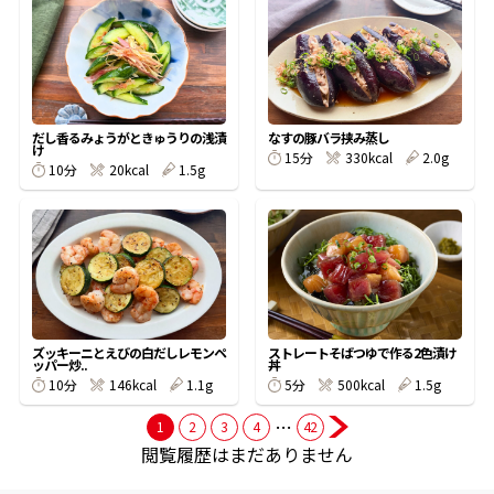
商品情報一覧
おすすめサイト
だし香るみょうがときゅうりの浅漬
なすの豚バラ挟み蒸し
け
15分
330kcal
2.0g
10分
20kcal
1.5g
新鮮一番
氷熟®︎
だしパック
ズッキーニとえびの白だしレモンペ
ストレートそばつゆで作る2色漬け
ッパー炒..
丼
10分
146kcal
1.1g
5分
500kcal
1.5g
…
1
2
3
4
42
閲覧履歴はまだありません