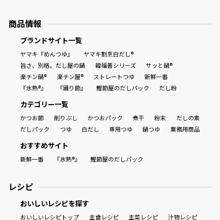
商品情報
ブランドサイト一覧
ヤマキ『めんつゆ』
ヤマキ割烹白だし®
旨さ、別格。だし屋の鍋
韓福善シリーズ
サッと鍋®
楽チン鍋®
楽チン屋®
ストレートつゆ
新鮮一番
『氷熟®』
『踊り節』
鰹節屋のだしパック
だし粉
カテゴリー一覧
かつお節
削りぶし
かつおパック
煮干
粉末
だしの素
だしパック
つゆ
白だし
専用つゆ
鍋つゆ
業務用商品
おすすめサイト
新鮮一番
『氷熟®』
鰹節屋のだしパック
レシピ
おいしいレシピを探す
おいしいレシピトップ
主食レシピ
主菜レシピ
汁物レシピ