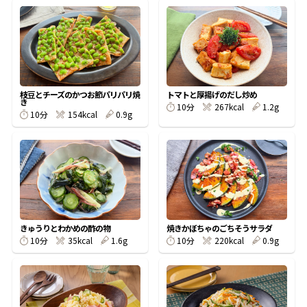
オンラインショップ
汁物レシピ
かつお節・だしをもっと知る
- ヤマキ かつお節プラス®
コミュニティサイト
時短レシピ
ヤマキ かつお節プラス®
Global
採用情報
旨さ、別格。だし屋の鍋
韓福善シリーズ
枝豆とチーズのかつお節パリパリ焼
トマトと厚揚げのだし炒め
き
10分
267kcal
1.2g
おいしいレシピを商品から探す
かつお節・だしを楽しむ
10分
154kcal
0.9g
- ジョブリターン制
かつお節レシピ
だしコミュ
めんつゆレシピ
きゅうりとわかめの酢の物
焼きかぼちゃのごちそうサラダ
割烹白だしレシピ
10分
35kcal
1.6g
10分
220kcal
0.9g
サッと鍋®
楽チン鍋®
レシピ特設サイト