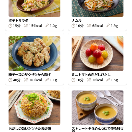
割烹白だしレシピ特集
ポテトサラダ
ナムル
15分
159kcal
1.0g
10分
68kcal
1.9g
だし巻き卵特集
楽チン屋®
ストレートつゆ
かつおだしが決め手！簡単茶碗蒸し
粉チーズのザクザクから揚げ
ミニトマトの白だしびたし
40分
383kcal
1.1g
10分
36kcal
1.5g
新鮮一番
『氷熟®』
おだしの効いたツナたま炒飯
ストレートそうめんつゆで作る卵豆
腐