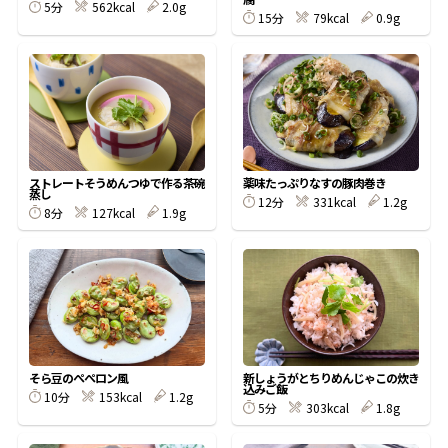
5分
562kcal
2.0g
15分
79kcal
0.9g
鰹節屋の
『踊り節』
だしパック
ストレートそうめんつゆで作る茶碗
薬味たっぷりなすの豚肉巻き
蒸し
12分
331kcal
1.2g
8分
127kcal
1.9g
だし粉
そら豆のぺぺロン風
新しょうがとちりめんじゃこの炊き
込みご飯
10分
153kcal
1.2g
5分
303kcal
1.8g