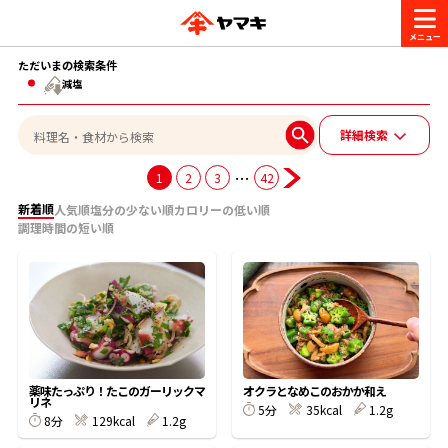
ただいまの検索条件
商品情報
減塩
詳細検索
レシピ
ブランド一覧
…
1
2
3
42
かつお節・だしを楽しむ
新着順
人気順
塩分の少ない順
カロリーの低い順
おいしいレシピを探す
調理時間の短い順
CM・キャンペーン
おいしいレシピトップ
かつお節・だしを知る
CM
企業・採用情報
主食レシピ
だしの取り方
ヤマキ『めんつゆ』
ヤマキ 割烹白だし
キャンペーン一覧
企業情報
お問い合わせ
薬味たっぷり！たこのガーリックマ
オクラとなめこのおかか和え
主菜レシピ
かつお節の削り方
リネ
5分
35kcal
1.2g
8分
129kcal
1.2g
- 百年対話
ヤマキお客様相談室