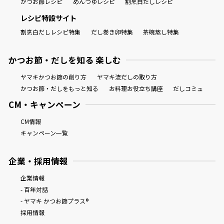
かつお節レシピ
めんつゆレシピ
割烹白だしレシピ
レシピ特設サイト
割烹白だしレシピ特集
だし巻き卵特集
茶碗蒸し特集
かつお節・だしを知る 楽しむ
ヤマキかつお節の削り方
ヤマキ流だしの取り方
かつお節・だしをもっと知る
お料理お役立ち講座
だしコミュ
CM・キャンペーン
CM情報
キャンペーン一覧
企業・採用情報
企業情報
- 百年対話
- ヤマキ かつお節プラス®
採用情報