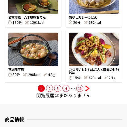
商品情報一覧
名古屋風 八丁味噌おでん
冷やしカレーうどん
180分
1201kcal
20分
692kcal
おすすめサイト
新鮮一番
氷熟®︎
宮城風芋煮
さつまいもとれんこんと豚肉の甘酢
炒め
30分
298kcal
4.3g
15分
623kcal
2.1g
だしパック
…
1
2
3
4
16
閲覧履歴はまだありません
商品情報