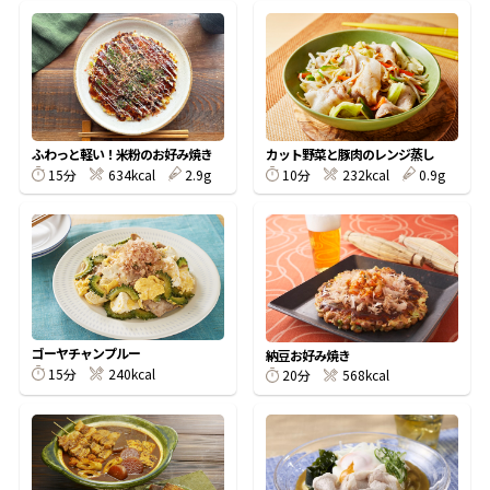
鰹節屋の
『踊り節』
ふわっと軽い！米粉のお好み焼き
カット野菜と豚肉のレンジ蒸し
だしパック
15分
634kcal
2.9g
10分
232kcal
0.9g
ゴーヤチャンプルー
納豆お好み焼き
15分
240kcal
20分
568kcal
だし粉