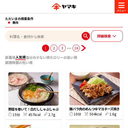
ただいまの検索条件
商品情報
豚肉
詳細検索
レシピ
ブランド一覧
…
1
2
3
16
かつお節・だしを楽しむ
人気順
新着順
塩分の少ない順
カロリーの低い順
調理時間の短い順
おいしいレシピを探す
CM・キャンペーン
おいしいレシピトップ
かつお節・だしを知る
CM
企業・採用情報
主食レシピ
だしの取り方
ヤマキ『めんつゆ』
ヤマキ 割烹白だし
キャンペーン一覧
企業情報
豚バラ肉のめんつゆマヨネーズ焼き
お問い合わせ
野菜を巻いて！白だししゃぶしゃぶ
10分
504kcal
1.6g
主菜レシピ
かつお節の削り方
15分
457kcal
2.7g
- 百年対話
ヤマキお客様相談室