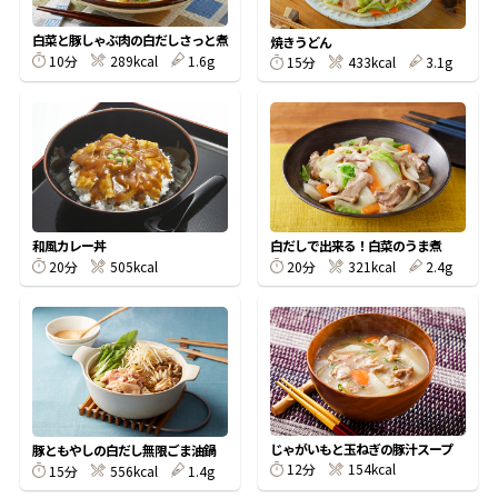
割烹白だしレシピ特集
白菜と豚しゃぶ肉の白だしさっと煮
焼きうどん
10分
289kcal
1.6g
15分
433kcal
3.1g
だし巻き卵特集
楽チン屋®
ストレートつゆ
かつおだしが決め手！簡単茶碗蒸し
和風カレー丼
白だしで出来る！白菜のうま煮
20分
505kcal
20分
321kcal
2.4g
新鮮一番
『氷熟®』
じゃがいもと玉ねぎの豚汁スープ
豚ともやしの白だし無限ごま油鍋
12分
154kcal
15分
556kcal
1.4g