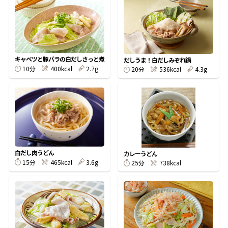
オンラインショップ
汁物レシピ
かつお節・だしをもっと知る
- ヤマキ かつお節プラス®
コミュニティサイト
時短レシピ
ヤマキ かつお節プラス®
Global
採用情報
キャベツと豚バラの白だしさっと煮
だしうま！白だしみぞれ鍋
旨さ、別格。だし屋の鍋
韓福善シリーズ
10分
400kcal
2.7g
20分
536kcal
4.3g
おいしいレシピを商品から探す
かつお節・だしを楽しむ
- ジョブリターン制
かつお節レシピ
だしコミュ
めんつゆレシピ
白だし肉うどん
カレーうどん
15分
465kcal
3.6g
25分
738kcal
割烹白だしレシピ
サッと鍋®
楽チン鍋®
レシピ特設サイト