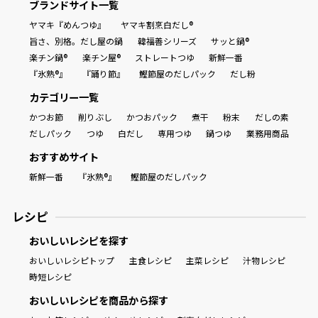
ブランドサイト一覧
ヤマキ『めんつゆ』
ヤマキ割烹白だし®
旨さ、別格。だし屋の鍋
韓福善シリーズ
サッと鍋®
楽チン鍋®
楽チン屋®
ストレートつゆ
新鮮一番
『氷熟®』
『踊り節』
鰹節屋のだしパック
だし粉
カテゴリー一覧
かつお節
削りぶし
かつおパック
煮干
粉末
だしの素
だしパック
つゆ
白だし
専用つゆ
鍋つゆ
業務用商品
おすすめサイト
新鮮一番
『氷熟®』
鰹節屋のだしパック
レシピ
おいしいレシピを探す
おいしいレシピトップ
主食レシピ
主菜レシピ
汁物レシピ
時短レシピ
おいしいレシピを商品から探す