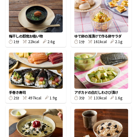
オンラインショップ
汁物レシピ
かつお節・だしをもっと知る
- ヤマキ かつお節プラス®
コミュニティサイト
時短レシピ
ヤマキ かつお節プラス®
Global
採用情報
梅干しの即席お吸い物
ゆで卵の浅漬けで作る卵サラダ
旨さ、別格。だし屋の鍋
韓福善シリーズ
1分
22kcal
2.6g
1分
161kcal
2.1g
おいしいレシピを商品から探す
かつお節・だしを楽しむ
- ジョブリターン制
かつお節レシピ
だしコミュ
めんつゆレシピ
手巻き寿司
アボカドの白だしわさび漬け
2分
497kcal
1.9g
3分
133kcal
1.6g
割烹白だしレシピ
サッと鍋®
楽チン鍋®
レシピ特設サイト