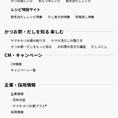
かつお節レシピ
めんつゆレシピ
割烹白だしレシピ
レシピ特設サイト
割烹白だしレシピ特集
だし巻き卵特集
茶碗蒸し特集
かつお節・だしを知る 楽しむ
ヤマキかつお節の削り方
ヤマキ流だしの取り方
かつお節・だしをもっと知る
お料理お役立ち講座
だしコミュ
CM・キャンペーン
CM情報
キャンペーン一覧
企業・採用情報
企業情報
- 百年対話
- ヤマキ かつお節プラス®
採用情報