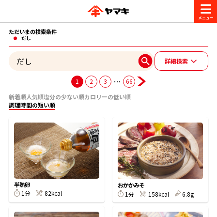
ただいまの検索条件
商品情報
だし
詳細検索
レシピ
ブランド一覧
…
1
2
3
66
かつお節・だしを楽しむ
新着順
人気順
塩分の少ない順
カロリーの低い順
調理時間の短い順
おいしいレシピを探す
CM・キャンペーン
おいしいレシピトップ
かつお節・だしを知る
CM
企業・採用情報
主食レシピ
だしの取り方
ヤマキ『めんつゆ』
ヤマキ 割烹白だし
キャンペーン一覧
企業情報
半熟卵
お問い合わせ
おかかみそ
1分
82kcal
主菜レシピ
かつお節の削り方
1分
158kcal
6.8g
- 百年対話
ヤマキお客様相談室