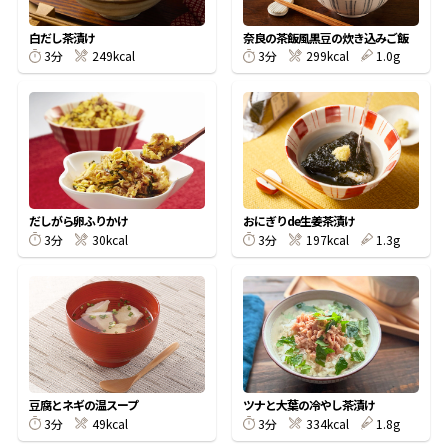
割烹白だしレシピ特集
白だし茶漬け
奈良の茶飯風黒豆の炊き込みご飯
3分
249kcal
3分
299kcal
1.0g
だし巻き卵特集
楽チン屋®
ストレートつゆ
かつおだしが決め手！簡単茶碗蒸し
だしがら卵ふりかけ
おにぎりde生姜茶漬け
3分
30kcal
3分
197kcal
1.3g
新鮮一番
『氷熟®』
豆腐とネギの温スープ
ツナと大葉の冷やし茶漬け
3分
49kcal
3分
334kcal
1.8g