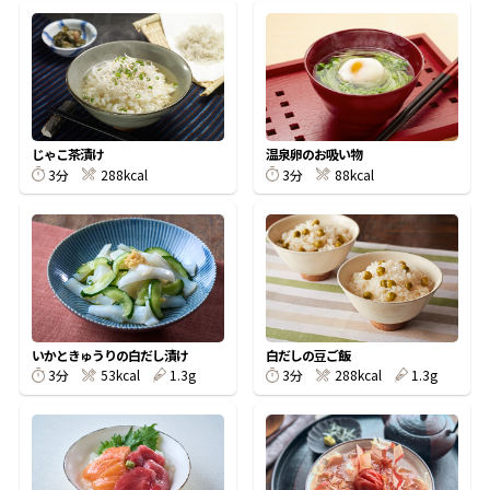
鰹節屋の
『踊り節』
じゃこ茶漬け
温泉卵のお吸い物
だしパック
3分
288kcal
3分
88kcal
いかときゅうりの白だし漬け
白だしの豆ご飯
3分
53kcal
1.3g
3分
288kcal
1.3g
だし粉