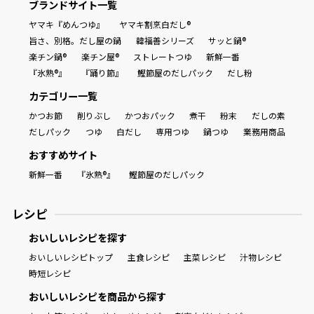
ブランドサイト一覧
ヤマキ『めんつゆ』
ヤマキ割烹白だし®
旨さ、別格。だし屋の鍋
韓福善シリーズ
サッと鍋®
楽チン鍋®
楽チン屋®
ストレートつゆ
新鮮一番
『氷熟®』
『踊り節』
鰹節屋のだしパック
だし粉
カテゴリー一覧
かつお節
削りぶし
かつおパック
煮干
粉末
だしの素
だしパック
つゆ
白だし
専用つゆ
鍋つゆ
業務用商品
おすすめサイト
新鮮一番
『氷熟®』
鰹節屋のだしパック
レシピ
おいしいレシピを探す
おいしいレシピトップ
主食レシピ
主菜レシピ
汁物レシピ
時短レシピ
おいしいレシピを商品から探す