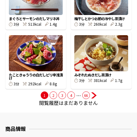
商品情報一覧
まぐろとサーモンのだしマリネ丼
梅干しとかつお節の冷やし茶漬け
3分
513kcal
1.4g
3分
260kcal
2.3g
おすすめサイト
新鮮一番
氷熟®︎
たこときゅうりの白だしピリ辛浅漬
みぞれたぬきだし茶漬け
け
3分
381kcal
1.7g
3分
292kcal
8.8g
だしパック
…
1
2
3
4
66
閲覧履歴はまだありません
商品情報