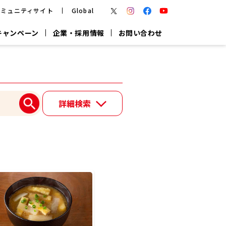
コミュニティサイト
Global
キャンペーン
企業・採用情報
お問い合わせ
報
かつお節・だしを楽しむ
楽チン鍋®
楽チン屋®
詳細検索
つゆ
ヤマキの
割烹白だし
だし粉
報
一覧はこちら
リターン制
し
専用調味料
鍋つゆ
業務用商品