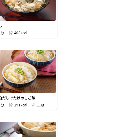
し
0分
408kcal
白だしでたけのこご飯
5分
291kcal
1.3g