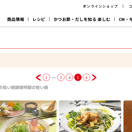
オンラインショップ
商品情報
レシピ
かつお節・だしを知る 楽しむ
CM・
CM
おいしいレシピを商品から探す
キャンペーン
採用情
P
旨さ、別格。
韓福善シリーズ
サッと鍋®
だし屋の鍋
主菜レシピ
百年対話
時短レシピ
ヤマキの削り節
ヤマキのめん
鰹節屋の
『氷熟®』
『踊り節』
だしパック
流だしの取り方
…
1
3
4
5
6
ヤマキ かつお節プラス®
CM情報
キャンペーン一覧
採用情
の低い順
調理時間の短い順
ジョブ
煮干
粉末
だしパック
つゆ
白だ
だしの素