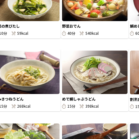
菜の煮びたし
野菜おでん
鯛め
10分
59kcal
40分
540kcal
6
みきつねうどん
めで鯛しゃぶうどん
割烹
15分
268kcal
15分
398kcal
1