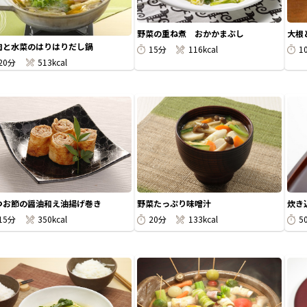
野菜の重ね煮 おかかまぶし
大根
肉と水菜のはりはりだし鍋
15分
116kcal
1
20分
513kcal
つお節の醤油和え油揚げ巻き
野菜たっぷり味噌汁
炊き
15分
350kcal
20分
133kcal
5