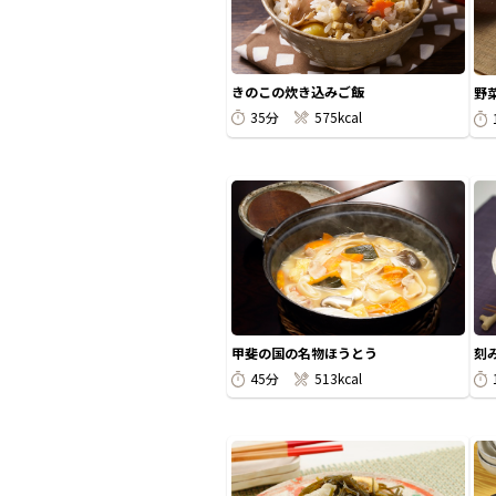
きのこの炊き込みご飯
野
35分
575kcal
甲斐の国の名物ほうとう
刻
45分
513kcal