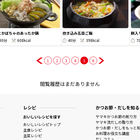
とかぼちゃのあったか鍋
炊き込み五目ご飯
餅入
30分
608kcal
40分
398kcal
7
1
2
3
4
5
6
閲覧履歴はまだありません
レシピ
かつお節・だしを知る
ヤマキかつお節の削り方
おいしいレシピを探す
ヤマキ流だしの取り方
おいしいレシピトップ
かつお節・だしをもっと
主食レシピ
お料理お役立ち講座
主菜レシピ
だしコミュ