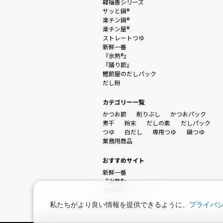
韓福善シリーズ
サッと鍋®
楽チン鍋®
楽チン屋®
ストレートつゆ
新鮮一番
『氷熟®』
『踊り節』
鰹節屋のだしパック
だし粉
カテゴリー一覧
かつお節
削りぶし
かつおパック
煮干
粉末
だしの素
だしパック
つゆ
白だし
専用つゆ
鍋つゆ
業務用商品
おすすめサイト
新鮮一番
『氷熟®』
鰹節屋のだしパック
私たちがより良い情報を提供できるように、
プライバ