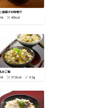
と油揚げの味噌汁
0分
45kcal
込みご飯
0分
371kcal
0.5g