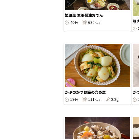
姫路風 生姜醤油おでん
豚
40分
680kcal
かぶのかつお節の含め煮
か
18分
111kcal
2.2g