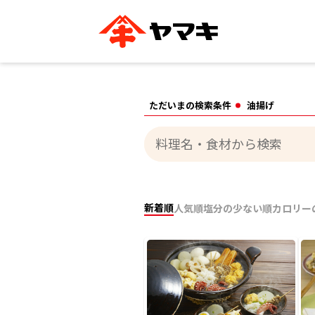
ブランドサイト別
かつお節・だしを知る
おいしいレシピを探す
企業情報
おいしいレシピTO
ただいまの検索条件
油揚げ
ヤマキ
ヤマキ
『めんつゆ』
割烹白だし®
主食レシピ
汁物レシピ
ストレート
新鮮一番
つゆ
レシピ特設サイト
ヤマキかつお節の削り方
ヤマキ
企業情報
新着順
人気順
塩分の少ない順
カロリー
カテゴリー別
削りぶし
かつおパック
かつお節