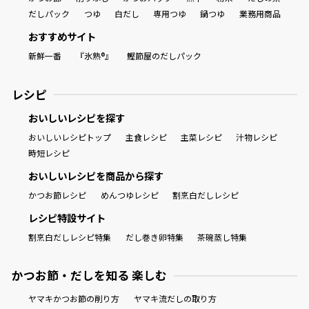
だしパック
つゆ
白だし
専用つゆ
鍋つゆ
業務用商品
おすすめサイト
新鮮一番
『氷熟®』
鰹節屋のだしパック
レシピ
おいしいレシピを探す
おいしいレシピトップ
主食レシピ
主菜レシピ
汁物レシピ
時短レシピ
おいしいレシピを商品から探す
かつお節レシピ
めんつゆレシピ
割烹白だしレシピ
レシピ特設サイト
割烹白だしレシピ特集
だし巻き卵特集
茶碗蒸し特集
かつお節・だしを知る 楽しむ
ヤマキかつお節の削り方
ヤマキ流だしの取り方