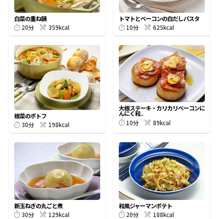
割烹白だしレシピ特集
白菜の重ね鍋
トマトとベーコンの白だしパスタ
20分
359kcal
10分
625kcal
だし巻き卵特集
楽チン屋®
ストレートつゆ
かつおだしが決め手！簡単茶碗蒸し
大根ステーキ・カリカリベーコンに
んにく和..
根菜のポトフ
10分
89kcal
30分
198kcal
新鮮一番
『氷熟®』
新玉ねぎの丸ごと煮
和風ジャーマンポテト
30分
129kcal
20分
188kcal