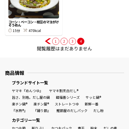
商品情報一覧
コーン・ベーコン・枝豆のマヨがけ
そうめん
15分
470kcal
おすすめサイト
1
2
3
4
閲覧履歴はまだありません
新鮮一番
氷熟®︎
商品情報
ブランドサイト一覧
だしパック
ヤマキ『めんつゆ』
ヤマキ割烹白だし®
旨さ、別格。だし屋の鍋
韓福善シリーズ
サッと鍋®
楽チン鍋®
楽チン屋®
ストレートつゆ
新鮮一番
『氷熟®』
『踊り節』
鰹節屋のだしパック
だし粉
カテゴリー一覧
かつお節
削りぶし
かつおパック
煮干
粉末
だしの素