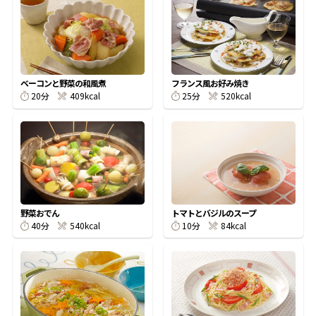
オンラインショップ
汁物レシピ
かつお節・だしをもっと知る
- ヤマキ かつお節プラス®
コミュニティサイト
時短レシピ
ヤマキ かつお節プラス®
Global
採用情報
ベーコンと野菜の和風煮
フランス風お好み焼き
旨さ、別格。だし屋の鍋
韓福善シリーズ
20分
409kcal
25分
520kcal
おいしいレシピを商品から探す
かつお節・だしを楽しむ
- ジョブリターン制
かつお節レシピ
だしコミュ
めんつゆレシピ
野菜おでん
トマトとバジルのスープ
40分
540kcal
10分
84kcal
割烹白だしレシピ
サッと鍋®
楽チン鍋®
レシピ特設サイト