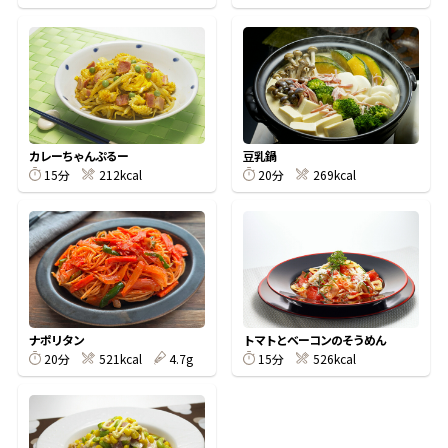
鰹節屋の
『踊り節』
だしパック
カレーちゃんぷるー
豆乳鍋
15分
212kcal
20分
269kcal
ナポリタン
トマトとベーコンのそうめん
20分
521kcal
4.7g
15分
526kcal
だし粉