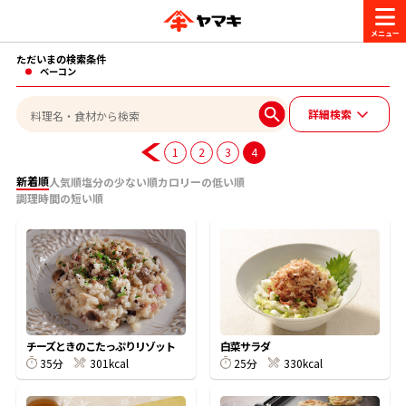
ただいまの検索条件
商品情報
ベーコン
詳細検索
レシピ
ブランド一覧
1
2
3
4
かつお節・だしを楽しむ
新着順
人気順
塩分の少ない順
カロリーの低い順
調理時間の短い順
おいしいレシピを探す
CM・キャンペーン
おいしいレシピトップ
かつお節・だしを知る
CM
企業・採用情報
主食レシピ
だしの取り方
ヤマキ『めんつゆ』
ヤマキ 割烹白だし
キャンペーン一覧
企業情報
お問い合わせ
チーズときのこたっぷりリゾット
白菜サラダ
主菜レシピ
かつお節の削り方
35分
301kcal
25分
330kcal
- 百年対話
ヤマキお客様相談室