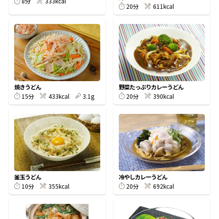
8分
333kcal
20分
611kcal
鰹節屋の
『踊り節』
だしパック
焼きうどん
野菜たっぷりカレーうどん
15分
433kcal
3.1g
20分
390kcal
釜玉うどん
冷やしカレーうどん
だし粉
10分
355kcal
20分
692kcal