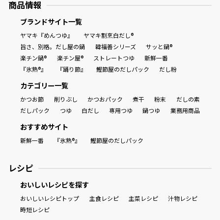
商品情報
ブランドサイト一覧
ヤマキ『めんつゆ』
ヤマキ割烹白だし®
旨さ、別格。だし屋の鍋
韓福善シリーズ
サッと鍋®
楽チン鍋®
楽チン屋®
ストレートつゆ
新鮮一番
『氷熟®』
『踊り節』
鰹節屋のだしパック
だし粉
カテゴリー一覧
かつお節
削りぶし
かつおパック
煮干
粉末
だしの素
だしパック
つゆ
白だし
専用つゆ
鍋つゆ
業務用商品
おすすめサイト
新鮮一番
『氷熟®』
鰹節屋のだしパック
レシピ
おいしいレシピを探す
おいしいレシピトップ
主食レシピ
主菜レシピ
汁物レシピ
時短レシピ