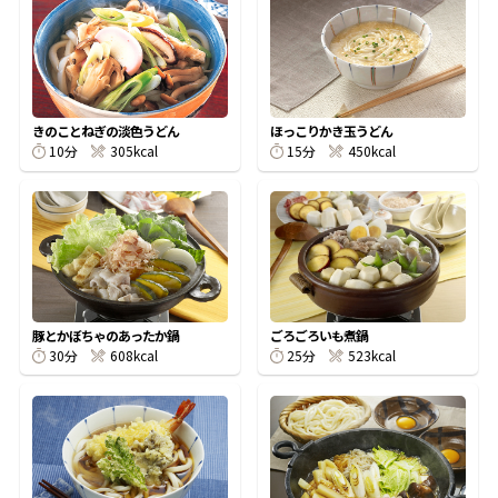
オンラインショップ
汁物レシピ
かつお節・だしをもっと知る
- ヤマキ かつお節プラス®
コミュニティサイト
時短レシピ
ヤマキ かつお節プラス®
Global
採用情報
きのことねぎの淡色うどん
ほっこりかき玉うどん
旨さ、別格。だし屋の鍋
韓福善シリーズ
10分
305kcal
15分
450kcal
おいしいレシピを商品から探す
かつお節・だしを楽しむ
- ジョブリターン制
かつお節レシピ
だしコミュ
めんつゆレシピ
豚とかぼちゃのあったか鍋
ごろごろいも煮鍋
30分
608kcal
25分
523kcal
割烹白だしレシピ
サッと鍋®
楽チン鍋®
レシピ特設サイト