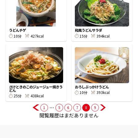
商品情報一覧
うどんチゲ
和風うどんサラダ
10分
427kcal
15分
394kcal
おすすめサイト
新鮮一番
氷熟®︎
さけときのこのジュージュー焼きう
おろしぶっかけうどん
どん
10分
393kcal
だしパック
25分
438kcal
…
1
5
6
7
8
9
閲覧履歴はまだありません