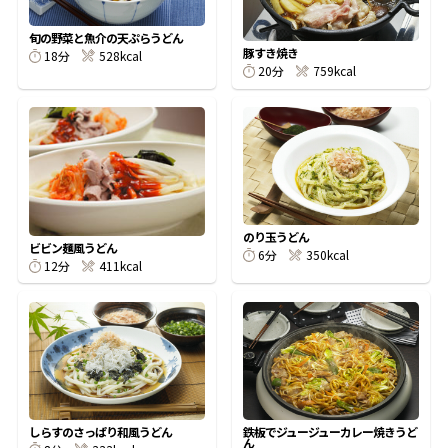
割烹白だしレシピ特集
旬の野菜と魚介の天ぷらうどん
豚すき焼き
18分
528kcal
20分
759kcal
だし巻き卵特集
楽チン屋®
ストレートつゆ
かつおだしが決め手！簡単茶碗蒸し
のり玉うどん
ビビン麺風うどん
6分
350kcal
12分
411kcal
新鮮一番
『氷熟®』
しらすのさっぱり和風うどん
鉄板でジュージューカレー焼きうど
ん