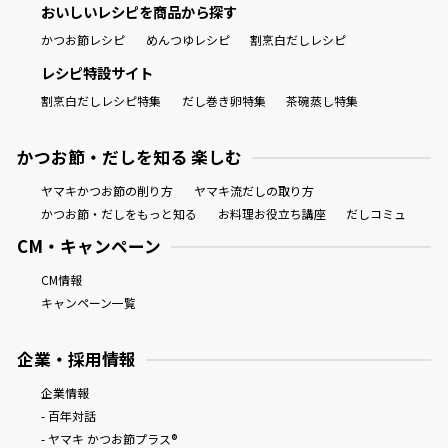
おいしいレシピを商品から探す
かつお節レシピ
めんつゆレシピ
割烹白だしレシピ
レシピ特設サイト
割烹白だしレシピ特集
だし巻き卵特集
茶碗蒸し特集
かつお節・だしを知る 楽しむ
ヤマキかつお節の削り方
ヤマキ流だしの取り方
かつお節・だしをもっと知る
お料理お役立ち講座
だしコミュ
CM・キャンペーン
CM情報
キャンペーン一覧
企業・採用情報
企業情報
- 百年対話
- ヤマキ かつお節プラス®