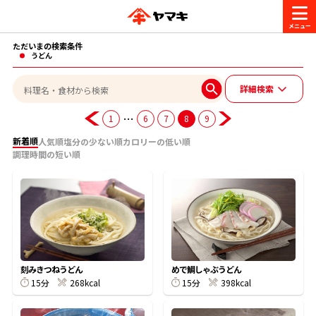
ただいまの検索条件
商品情報
うどん
詳細検索
レシピ
ブランド一覧
…
1
6
7
8
9
かつお節・だしを楽しむ
新着順
人気順
塩分の少ない順
カロリーの低い順
調理時間の短い順
おいしいレシピを探す
CM・キャンペーン
おいしいレシピトップ
かつお節・だしを知る
CM
企業・採用情報
主食レシピ
だしの取り方
ヤマキ『めんつゆ』
ヤマキ 割烹白だし
キャンペーン一覧
企業情報
お問い合わせ
刻みきつねうどん
めで鯛しゃぶうどん
主菜レシピ
かつお節の削り方
15分
268kcal
15分
398kcal
- 百年対話
ヤマキお客様相談室