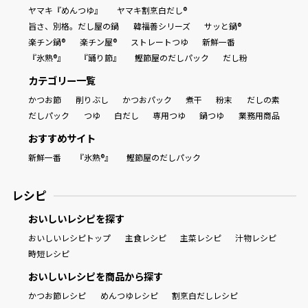
ヤマキ『めんつゆ』
ヤマキ割烹白だし®
旨さ、別格。だし屋の鍋
韓福善シリーズ
サッと鍋®
楽チン鍋®
楽チン屋®
ストレートつゆ
新鮮一番
『氷熟®』
『踊り節』
鰹節屋のだしパック
だし粉
カテゴリー一覧
かつお節
削りぶし
かつおパック
煮干
粉末
だしの素
だしパック
つゆ
白だし
専用つゆ
鍋つゆ
業務用商品
おすすめサイト
新鮮一番
『氷熟®』
鰹節屋のだしパック
レシピ
おいしいレシピを探す
おいしいレシピトップ
主食レシピ
主菜レシピ
汁物レシピ
時短レシピ
おいしいレシピを商品から探す
かつお節レシピ
めんつゆレシピ
割烹白だしレシピ