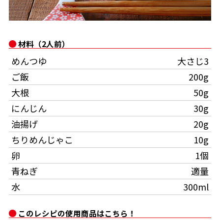
オンラインショップ
汁物レシピ
かつお節・だしをもっと知る
- ヤマキ かつお節プラス®
コミュニティサイト
時短レシピ
ヤマキ かつお節プラス®
材料（2人前）
Global
採用情報
めんつゆ
大さじ3
旨さ、別格。だし屋の鍋
韓福善シリーズ
ご飯
200g
おいしいレシピを商品から探す
かつお節・だしを楽しむ
- ジョブリターン制
大根
50g
かつお節レシピ
だしコミュ
にんじん
30g
油揚げ
20g
めんつゆレシピ
ちりめんじゃこ
10g
卵
1個
割烹白だしレシピ
青ねぎ
適量
サッと鍋®
楽チン鍋®
水
300ml
レシピ特設サイト
このレシピの使用商品はこちら！