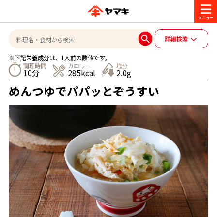
商品情報
詳細検索
※下記栄養成分は、1人前の数値です。
レシピ
調理時間
カロリー
塩分
10分
285kcal
2.0g
ブランド一覧
めんつゆでパパッとぞうすい
かつお節・だしを楽しむ
おいしいレシピを探す
CM・キャンペーン
おいしいレシピトップ
かつお節・だしを知る
CM
企業・採用情報
主食レシピ
だしの取り方
ヤマキ『めんつゆ』
ヤマキ 割烹白だし
キャンペーン一覧
企業情報
お問い合わせ
主菜レシピ
かつお節の削り方
- 百年対話
ヤマキお客様相談室