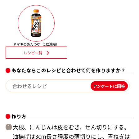
割烹白だしレシピ特集
だし巻き卵特集
楽チン屋®
ストレートつゆ
ヤマキのめんつゆ（2倍濃縮）
かつおだしが決め手！簡単茶碗蒸し
レシピ一覧
あなたならこのレシピと合わせて何を作りますか？
アンケートに回答
新鮮一番
『氷熟®』
作り方
大根、にんじんは皮をむき、せん切りにする。
1
油揚げは3cm長さ程度の薄切りにし、青ねぎは