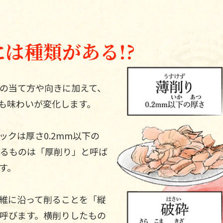
かつお節の削りには種類がある!?
は種類がある!?
職人の技が引き出す、削り節のおいしさ
削り器を使ってかつお節を削ってみよう！
の当て方や向きに加えて、
も味わいが変化します。
クは厚さ0.2mm以下の
えるものは「厚削り」と呼ば
す。
維に沿って削ることを「縦
呼びます。横削りしたもの