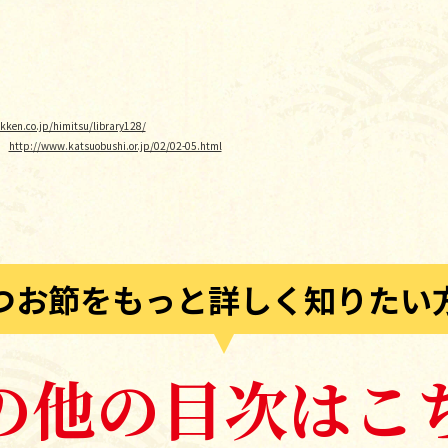
akken.co.jp/himitsu/library128/
）
http://www.katsuobushi.or.jp/02/02-05.html
つお節をもっと詳しく知りたい
の他の目次はこ