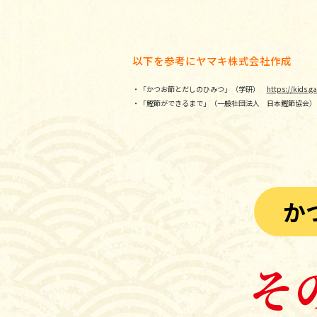
以下を参考にヤマキ株式会社作成
・「かつお節とだしのひみつ」（学研）
https://kids.g
・「鰹節ができるまで」（一般社団法人 日本鰹節協会
か
そ