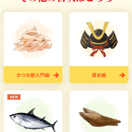
この段階の節の表面は、燻煙中の煙成分（タール）に覆
われて黒くなり、ゴツゴツとしていることから
「荒節
（あらぶし）」または「鬼節（おにぶし）」
と呼ばれま
す。その荒節を削ったものがお店でよく売られている
「花かつお」となります。荒節は焙乾による燻香と、カ
ツオの強い風味が楽しめるのが特徴です。
＜研磨＞
タールによってカビが生えにくくなっている荒節を、後
のカビ付け工程のために研磨します。この状態の節を
かつお節入門編
歴史編
「裸節（はだかぶし）」
と呼びます。
＜カビ付け＞
研磨を経た裸節にカビを噴霧し、温度・湿度が管理され
ている室でカビを発育させます。そのカビを
「一番カ
ビ」
と呼びます。
かつお節を乾燥させて、再びカビを付けて発育させま
す。そのカビを
「二番カビ」
と呼びます。二番カビまで