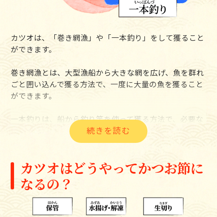
のっていることから「トロかつお」ともいわれ、刺身な
どの生食用としても人気です。
カツオは、「巻き網漁」や「一本釣り」をして獲ること
かつお節の原料にするものは、脂肪分が少ない「上りが
ができます。
つお」が適しています。
巻き網漁とは、大型漁船から大きな網を広げ、魚を群れ
SNSにシェア
リンクをコピー
ごと囲い込んで獲る方法で、一度に大量の魚を獲ること
ができます。
一本釣りは、船から釣り竿を使って獲る方法で、必要な
魚を必要な分だけ獲る漁法です。1本ずつ獲るため魚同
士がぶつかったり擦れたりしないため、傷つけずに獲る
ことができます。
カツオはどうやってかつお節に
魚の獲り過ぎは水産資源の減少の一因にもなるので、必
なるの？
要な魚を必要な量だけ獲る一本釣りは、生態系の維持に
つながるとされています。