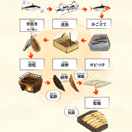
2019年、ヤマキは、国策により一本釣りでの漁のみが
認められているモルディブ共和国にかつお節工場を設立
しました。国連加盟国が取り組んでいる「SDGs（持続
可能な開発目標）」で掲げられた、「持続性ある水産原
料の調達」と日本の食文化、両方への貢献を目指してい
ます。
ヤマキの環境への取り組みはこちら
SNSにシェア
リンクをコピー