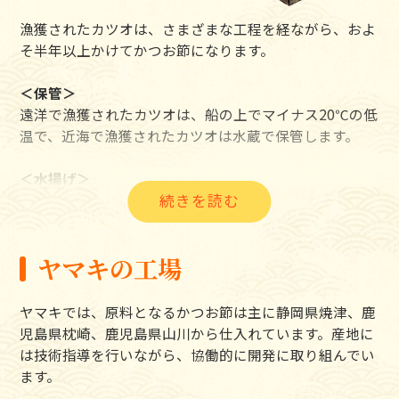
漁獲されたカツオは、さまざまな工程を経ながら、およ
そ半年以上かけてかつお節になります。
＜保管＞
遠洋で漁獲されたカツオは、船の上でマイナス20℃の低
温で、近海で漁獲されたカツオは水蔵で保管します。
＜水揚げ＞
船が港に戻るのは、遠方だと出発してから約45日後、近
海であれば数時間から1日ほどです。カツオを港におろ
し、魚を選び分けます。
ヤマキの工場
＜解凍＞
遠洋で漁獲されたカツオは、まず解凍します。カツオを
ヤマキでは、原料となるかつお節は主に静岡県焼津、鹿
工場に運び、カツオの大きさ、質などの状態を確認しな
児島県枕崎、鹿児島県山川から仕入れています。産地に
がら、水中で解凍します。
は技術指導を行いながら、協働的に開発に取り組んでい
ます。
＜生切り＞