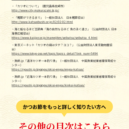
た目が亀の甲羅のように見えることから、
「亀節（かめ
残してかつお節にすることができます。
ぶし）」
・「カツオについて」（鹿児島県枕崎市）
とも呼ばれます。
http://www.city.makurazaki.lg.jp/
ヤマキは、世界にネットワークを拡大し、国際規格に対
・「鰹節ができるまで」（一般社団法人 日本鰹節協会）
＜骨抜き（かご離し）＞
応した生産体制を整え、環境に配慮しながら事業展開中
http://www.katsuobushi.or.jp/02/02-02.html
骨抜きはすべて手作業で行います。カツオを再び冷や
です。同時に、鰹節屋として、おいしさへの追求も忘れ
・海と船なるほど豆辞典「海の自然なるほど 魚の泳ぐ速さ」（公益財団法人 日本
海事広報協会）
し、皮や汚れなどを取り除いてから、ピンセットを使っ
ません。
https://www.kaijipr.or.jp/mamejiten/seibutsu/seibutsu_4.html
て1本ずつ骨を抜きます。骨があるとかつお節になった
・東京ズーネット「カツオの縞はタテ？ヨコ？」（公益財団法人東京動物園協
ときに割れてしまうため、残さないことが重要です。
氷温熟成法の秘密はこちら
会）
https://www.tokyo-zoo.net/topic/topics_detail?link_num=5494
骨抜きが終わると、カツオが完全に煮籠から離れるとい
・漁師.jp「遠洋カツオ一本釣り漁」（一般社団法人 全国漁業就業者確保育成セ
う意味から、この工程は別名「かご離し」とも呼ばれま
ンター）
SNSにシェア
リンクをコピー
す。
https://ryoushi.jp/gyogyou/okiai-enyou/enyou-katsuo/
・漁師.jp「近海カツオ一本釣り漁」（一般社団法人 全国漁業就業者確保育成セ
ンター）
＜焙乾（ばいかん）・あん蒸＞
https://ryoushi.jp/gyogyou/okiai-enyou/kinkai-katsuo/
煙でいぶすこと（焙乾）によって水分をとばし、たんぱ
く質を固めると同時に、細菌の繁殖もおさえます。焙乾
後のカツオは表面だけが乾燥しないよう、カツオを寝か
かつお節をもっと詳しく知りたい方へ
せて内側の水分を拡散させてから（あん蒸）、再び焙乾
へ。この作業を2週間ほどかけて6〜15回繰り返し、水
その他の目次はこちら
分を抜いていきます。