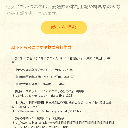
カツオの尾や頭部を落とし、腹の余分な肉や内臓などを
仕入れたかつお節は、愛媛県の本社工場や群馬県のみな
取り除きながら、節の形に切り分けます。
かみ工場で削っています。
＜かご立て＞
熟練の目利きによる五感を使った検査により、機械では
この後のカツオを煮る「煮熟（しゃじゅく）」という工
識別できない、かつお節の香り、ツヤ、形、硬さなどを
程のために、カツオの大きさを見極めながら、金属製の
確認し、目視では確認できない細かな金属片は、金属検
かごに素早く並べます。
出機で徹底チェックしています。
以下を参考にヤマキ株式会社作成
・きくち いま著『きくちいまの大人かわいい着物読本』（主婦と生活社、2013
＜煮熟（しゃじゅく）＞
かつお節は、適度な水分を与えながら削りやすくするた
年）
カツオをかごごと約80℃の湯に入れ、98℃まで温度を
めに必要に応じてミストシャワーで「加水」し、蒸気に
・『デジタル大辞泉プラス』（小学館、2021年）
上げて1時間〜1時間半煮ます。煮熟後は風通しのよいと
よる殺菌「蒸煮（じょうしゃ）」などを経て、ようや
・『日本国語大辞典 第二版』（小学館、2003年）
ころで風にさらして冷やします（放冷）。
く、かつお節を削る工程（切削）へと進みます。
・『日本大百科全書』（小学館、1994年）
・学研キッズネット「かつお節とだしのひみつ」（学研）
＜身おろし＞
うま味が豊富なかつお節ですが、カツオの鮮度が落ちる
https://kids.gakken.co.jp/himitsu/library128/
約3kg以上のカツオ1匹から、片身をさらに背と腹に分
と、うま味成分の素であるイノシン酸の量が減少してし
・【お魚ガイド関連情報】巻き網漁法や刺し網漁法など...さまざまな漁法の解
けて節4本分をとることができます。これを
「本節（ほ
説」（WWFジャパン）
まいます。そこで、ヤマキは独自の技術「氷温熟成法」
https://www.wwf.or.jp/activities/basicinfo/2140.html
んぶし）」
と呼びます。小さいカツオの場合は背と腹を
を開発しました。冷凍されたカツオを氷温帯で解凍する
・きもの用語大全「鰹縞とは」（創美苑）
切り分けずに半身のまま加工されるものもあります。見
ことで、通常の方法で解凍するよりもうま味成分を多く
http://www.so-bien.com/kimono/%E6%96%87%E6%A7%98%E3%83%BB%E
6%9F%84/%E9%B0%B9%E7%B8%9E.html