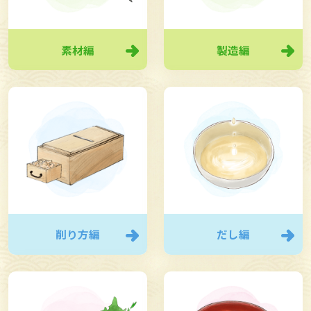
付けて仕上げたかつお節は
「枯節（かれぶし）」
と呼ば
れます。
さらにカビ付けと乾燥を繰り返すことで、かつお節の最
素材編
製造編
高級品といわれる
「本枯節（ほんかれぶし）」
ができあ
がります。
カビの発酵効果でかつお節の水分がさらに抜けて脂肪が
分解され、うま味が凝縮することで酸味がおだやかにな
り、上品な香りで口当たりのよい、まろやかなだしがと
れるようになります。
かつお節製造に用いるのは、しょうゆや味噌の発酵に使
われるコウジカビに近い食用のカビです。ヤマキでは約
700種類ものカビ菌を保有しており、厳選した優良なカ
ビ菌を使用しています。
削り方編
だし編
SNSにシェア
リンクをコピー