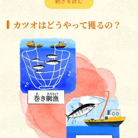
着物には「鰹縞（かつおじま）」といわれる、青や紺の
濃淡が縦に並んだ柄の織物があります。カツオの模様に
似ていることから「鰹縞」という名前がついたと言われ
カツオはどうやって獲るの？
ています。江戸時代に始まり、現代の着物にも用いられ
ています。
回遊魚であるカツオは止まることなく一生泳ぎ続け、生
涯で泳ぐ距離はなんと、地球約20周分。通常は時速約3k
mで遊泳しますが、エサをとるときは速度が増し、その
到達時速は約60kmにもなります。50mプールをおよそ3
秒で泳ぎ進めることができる速さです。
カツオは日本近海でも見られ、春、黒潮に沿って日本の
太平洋岸を北上するものは「上りがつお・初がつお」と
呼ばれます。初夏の恵みを味わう風物詩でもあり、脂が
少なくさっぱりとした味わいが特徴です。
一方、晩夏から秋にかけて日本の太平洋岸を南下するカ
ツオは「下りがつお・戻りがつお」と呼ばれます。脂が