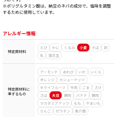
※ポリグルタミン酸は、納豆のネバの成分で、塩味を調整
商品情報一覧
するために使用しています。
アレルギー情報
おすすめサイト
新鮮一番
えび
かに
くるみ
小麦
そば
卵
特定原材料
乳
落花生
氷熟®︎
アーモンド
あわび
いか
いくら
だしパック
オレンジ
カシューナッツ
キウイフルーツ
牛肉
ごま
さけ
特定原材料に
準ずるもの
さば
大豆
鶏肉
バナナ
豚肉
マカダミアナッツ
もも
やまいも
りんご
ゼラチン
魚介類