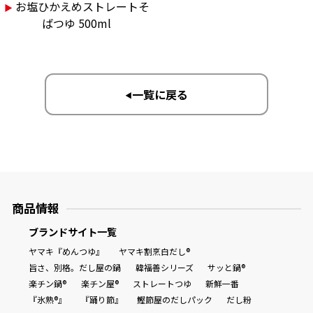
お塩ひかえめストレートそ
▶︎
ばつゆ 500ml
一覧に戻る
▶︎
商品情報
ブランドサイト一覧
ヤマキ『めんつゆ』
ヤマキ割烹白だし®
旨さ、別格。だし屋の鍋
韓福善シリーズ
サッと鍋®
楽チン鍋®
楽チン屋®
ストレートつゆ
新鮮一番
『氷熟®』
『踊り節』
鰹節屋のだしパック
だし粉