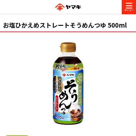
商品情報
お塩ひかえめストレートそうめんつゆ 500ml
レシピ
ブランド一覧
かつお節・だしを楽しむ
おいしいレシピを探す
CM・キャンペーン
おいしいレシピトップ
かつお節・だしを知る
CM
企業・採用情報
主食レシピ
だしの取り方
ヤマキ『めんつゆ』
ヤマキ 割烹白だし
キャンペーン一覧
企業情報
お問い合わせ
主菜レシピ
かつお節の削り方
- 百年対話
ヤマキお客様相談室