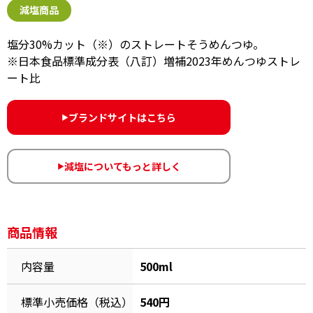
オンラインショップ
減塩商品
汁物レシピ
かつお節・だしをもっと知る
- ヤマキ かつお節プラス®
コミュニティサイト
塩分30%カット（※）のストレートそうめんつゆ。
時短レシピ
ヤマキ かつお節プラス®
※日本食品標準成分表（八訂）増補2023年めんつゆストレ
ート比
Global
採用情報
旨さ、別格。だし屋の鍋
韓福善シリーズ
おいしいレシピを商品から探す
かつお節・だしを楽しむ
ブランドサイトはこちら
▶︎
- ジョブリターン制
かつお節レシピ
だしコミュ
減塩についてもっと詳しく
▶︎
めんつゆレシピ
商品情報
割烹白だしレシピ
サッと鍋®
楽チン鍋®
内容量
500ml
レシピ特設サイト
標準小売価格（税込）
540円