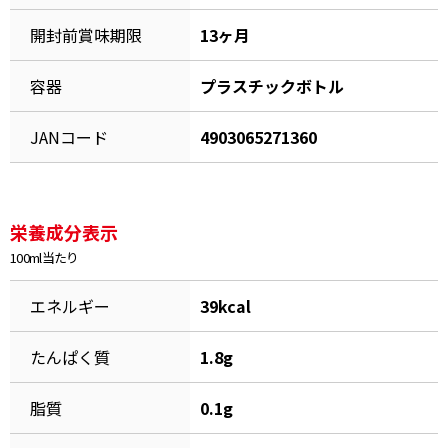
割烹白だしレシピ特集
開封前賞味期限
13ヶ月
容器
プラスチックボトル
だし巻き卵特集
楽チン屋®
ストレートつゆ
JANコード
4903065271360
かつおだしが決め手！簡単茶碗蒸し
栄養成分表示
100ml当たり
エネルギー
39kcal
たんぱく質
1.8g
新鮮一番
『氷熟®』
脂質
0.1g