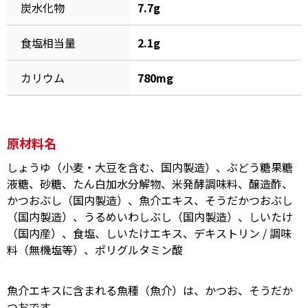
炭水化物
7.7g
食塩相当量
2.1g
カリウム
780mg
鰹節屋の
『踊り節』
だしパック
原材料名
しょうゆ（小麦・大豆を含む、国内製造）、ぶどう糖果糖
液糖、砂糖、たん白加水分解物、米発酵調味料、醸造酢、
かつおぶし（国内製造）、魚介エキス、そうだかつおぶし
（国内製造）、うるめいわしぶし（国内製造）、しいたけ
（国内産）、食塩、しいたけエキス、デキストリン / 調味
料（無機塩等）、ポリグルタミン酸
だし粉
魚介エキスに含まれる魚種（魚介）は、かつお、そうだか
つおです。