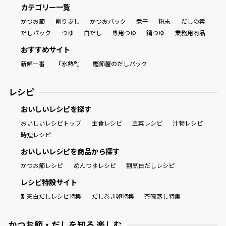
カテゴリー一覧
かつお節
削りぶし
かつおパック
煮干
粉末
だしの素
だしパック
つゆ
白だし
専用つゆ
鍋つゆ
業務用商品
おすすめサイト
新鮮一番
『氷熟®』
鰹節屋のだしパック
レシピ
おいしいレシピを探す
おいしいレシピトップ
主食レシピ
主菜レシピ
汁物レシピ
時短レシピ
おいしいレシピを商品から探す
かつお節レシピ
めんつゆレシピ
割烹白だしレシピ
レシピ特設サイト
割烹白だしレシピ特集
だし巻き卵特集
茶碗蒸し特集
かつお節・だしを知る 楽しむ