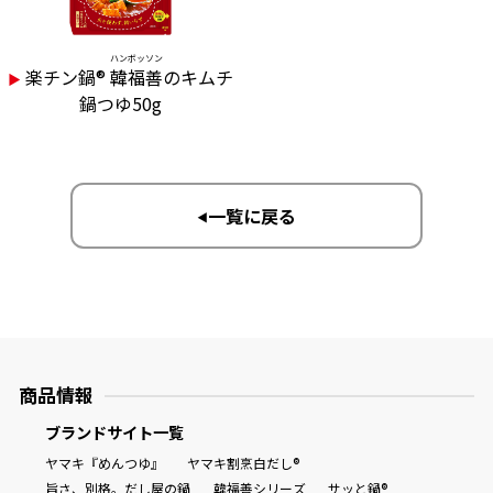
ハンボッソン
楽チン鍋®
韓福善
のキムチ
▶︎
鍋つゆ50g
一覧に戻る
▶︎
商品情報
ブランドサイト一覧
ヤマキ『めんつゆ』
ヤマキ割烹白だし®
旨さ、別格。だし屋の鍋
韓福善シリーズ
サッと鍋®