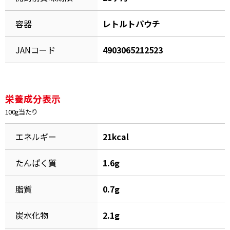
割烹白だしレシピ特集
容器
レトルトパウチ
だし巻き卵特集
JANコード
4903065212523
楽チン屋®
ストレートつゆ
かつおだしが決め手！簡単茶碗蒸し
栄養成分表示
100g当たり
エネルギー
21kcal
たんぱく質
1.6g
新鮮一番
『氷熟®』
脂質
0.7g
炭水化物
2.1g