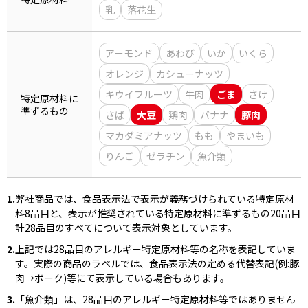
乳
落花生
商品情報一覧
アーモンド
あわび
いか
いくら
オレンジ
カシューナッツ
おすすめサイト
キウイフルーツ
牛肉
ごま
さけ
特定原材料に
準ずるもの
さば
大豆
鶏肉
バナナ
豚肉
新鮮一番
マカダミアナッツ
もも
やまいも
りんご
ゼラチン
魚介類
氷熟®︎
1.
弊社商品では、食品表示法で表示が義務づけられている特定原材
だしパック
料8品目と、表示が推奨されている特定原材料に準ずるもの20品目
計28品目のすべてについて表示対象としています。
2.
上記では28品目のアレルギー特定原材料等の名称を表記していま
す。実際の商品のラベルでは、食品表示法の定める代替表記(例:豚
肉→ポーク)等にて表示している場合もあります。
3.
「魚介類」は、28品目のアレルギー特定原材料等ではありません