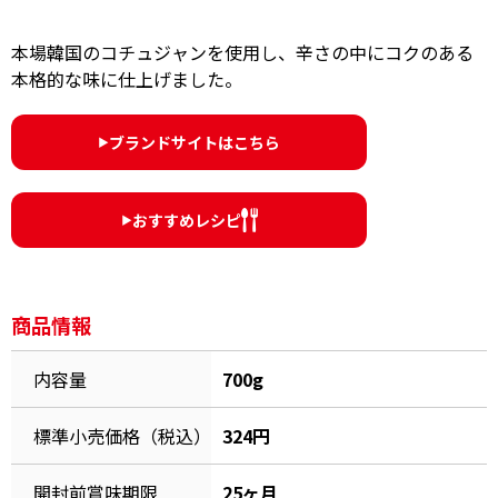
オンラインショップ
汁物レシピ
かつお節・だしをもっと知る
本場韓国のコチュジャンを使用し、辛さの中にコクのある
- ヤマキ かつお節プラス®
コミュニティサイト
本格的な味に仕上げました。
時短レシピ
ヤマキ かつお節プラス®
Global
採用情報
ブランドサイトはこちら
旨さ、別格。だし屋の鍋
韓福善シリーズ
▶︎
おいしいレシピを商品から探す
かつお節・だしを楽しむ
- ジョブリターン制
おすすめレシピ
▶︎
かつお節レシピ
だしコミュ
めんつゆレシピ
商品情報
内容量
700g
割烹白だしレシピ
サッと鍋®
楽チン鍋®
標準小売価格（税込）
324円
レシピ特設サイト
開封前賞味期限
25ヶ月