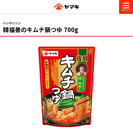
商品情報
ハンボッソン
韓福善
のキムチ鍋つゆ 700g
レシピ
ブランド一覧
かつお節・だしを楽しむ
おいしいレシピを探す
CM・キャンペーン
おいしいレシピトップ
かつお節・だしを知る
CM
企業・採用情報
主食レシピ
だしの取り方
ヤマキ『めんつゆ』
ヤマキ 割烹白だし
キャンペーン一覧
企業情報
お問い合わせ
主菜レシピ
かつお節の削り方
- 百年対話
ヤマキお客様相談室