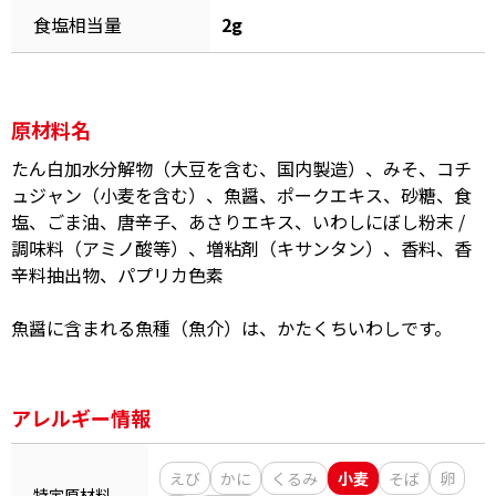
食塩相当量
2g
原材料名
鰹節屋の
『踊り節』
だしパック
たん白加水分解物（大豆を含む、国内製造）、みそ、コチ
ュジャン（小麦を含む）、魚醤、ポークエキス、砂糖、食
塩、ごま油、唐辛子、あさりエキス、いわしにぼし粉末 /
調味料（アミノ酸等）、増粘剤（キサンタン）、香料、香
辛料抽出物、パプリカ色素
魚醤に含まれる魚種（魚介）は、かたくちいわしです。
だし粉
アレルギー情報
えび
かに
くるみ
小麦
そば
卵
特定原材料