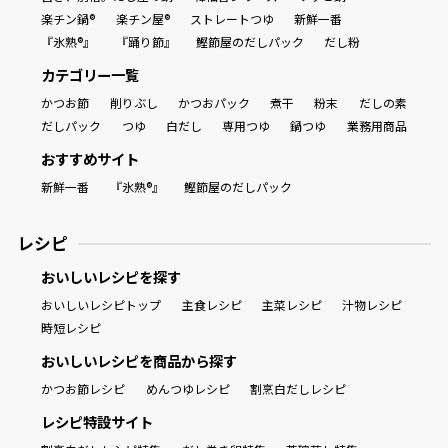
楽チン鍋®
楽チン屋®
ストレートつゆ
新鮮一番
『氷熟®』
『踊り節』
鰹節屋のだしパック
だし粉
カテゴリー一覧
かつお節
削りぶし
かつおパック
煮干
粉末
だしの素
だしパック
つゆ
白だし
専用つゆ
鍋つゆ
業務用商品
おすすめサイト
新鮮一番
『氷熟®』
鰹節屋のだしパック
レシピ
おいしいレシピを探す
おいしいレシピトップ
主食レシピ
主菜レシピ
汁物レシピ
時短レシピ
おいしいレシピを商品から探す
かつお節レシピ
めんつゆレシピ
割烹白だしレシピ
レシピ特設サイト