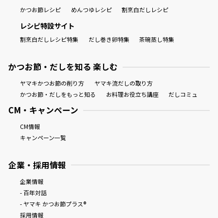
かつお節レシピ
めんつゆレシピ
割烹白だしレシピ
レシピ特設サイト
割烹白だしレシピ特集
だし巻き卵特集
茶碗蒸し特集
かつお節・だしを知る 楽しむ
ヤマキかつお節の削り方
ヤマキ流だしの取り方
かつお節・だしをもっと知る
お料理お役立ち講座
だしコミュ
CM・キャンペーン
CM情報
キャンペーン一覧
企業・採用情報
企業情報
- 百年対話
- ヤマキ かつお節プラス®
採用情報