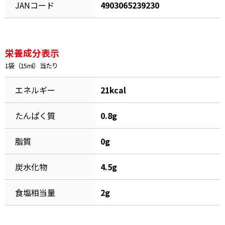
JANコード
4903065239230
割烹白だしレシピ特集
だし巻き卵特集
栄養成分表示
楽チン屋®
ストレートつゆ
1袋（15ml）当たり
かつおだしが決め手！簡単茶碗蒸し
エネルギー
21kcal
たんぱく質
0.8g
脂質
0g
炭水化物
4.5g
新鮮一番
『氷熟®』
食塩相当量
2g