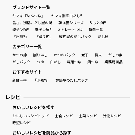
ブランドサイト一覧
ヤマキ『めんつゆ』
ヤマキ割烹白だし®
旨さ、別格。だし屋の鍋
韓福善シリーズ
サッと鍋®
楽チン鍋®
楽チン屋®
ストレートつゆ
新鮮一番
『氷熟®』
『踊り節』
鰹節屋のだしパック
だし粉
カテゴリー一覧
かつお節
削りぶし
かつおパック
煮干
粉末
だしの素
だしパック
つゆ
白だし
専用つゆ
鍋つゆ
業務用商品
おすすめサイト
新鮮一番
『氷熟®』
鰹節屋のだしパック
レシピ
おいしいレシピを探す
おいしいレシピトップ
主食レシピ
主菜レシピ
汁物レシピ
時短レシピ
おいしいレシピを商品から探す