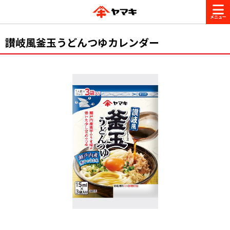
商品情報
讃岐風釜玉うどんつゆカレンダー
レシピ
ブランド一覧
かつお節・だしを楽しむ
おいしいレシピを探す
CM・キャンペーン
おいしいレシピトップ
かつお節・だしを知る
CM
企業・採用情報
主食レシピ
だしの取り方
ヤマキ『めんつゆ』
ヤマキ 割烹白だし
キャンペーン一覧
企業情報
お問い合わせ
主菜レシピ
かつお節の削り方
- 百年対話
ヤマキお客様相談室