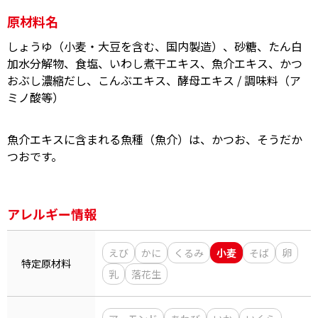
原材料名
しょうゆ（小麦・大豆を含む、国内製造）、砂糖、たん白
加水分解物、食塩、いわし煮干エキス、魚介エキス、かつ
おぶし濃縮だし、こんぶエキス、酵母エキス / 調味料（ア
鰹節屋の
ミノ酸等）
『踊り節』
だしパック
魚介エキスに含まれる魚種（魚介）は、かつお、そうだか
つおです。
アレルギー情報
えび
かに
くるみ
小麦
そば
卵
特定原材料
だし粉
乳
落花生