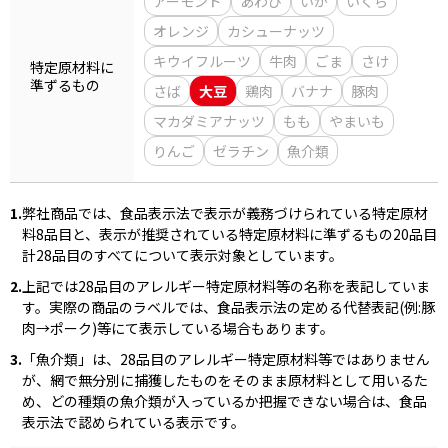
アーモンド
あわび
いか
いくら
オレンジ
カシューナッツ
商品情報一覧
キウイフルーツ
牛肉
ごま
さけ
特定原材料に
準ずるもの
さば
大豆
鶏肉
バナナ
豚肉
マカダミアナッツ
もも
やまいも
おすすめサイト
りんご
ゼラチン
魚介類
新鮮一番
1.
弊社商品では、食品表示法で表示が義務づけられている特定原材
料8品目と、表示が推奨されている特定原材料に準ずるもの20品目
氷熟®︎
計28品目のすべてについて表示対象としています。
2.
上記では28品目のアレルギー特定原材料等の名称を表記していま
だしパック
す。実際の商品のラベルでは、食品表示法の定める代替表記(例:豚
肉→ポーク)等にて表示している場合もあります。
3.
「魚介類」は、28品目のアレルギー特定原材料等ではありません
が、網で無分別に捕獲したものをそのまま原材料として用いるた
め、どの種類の魚介類が入っているか把握できない場合は、食品
表示法で認められている表示です。