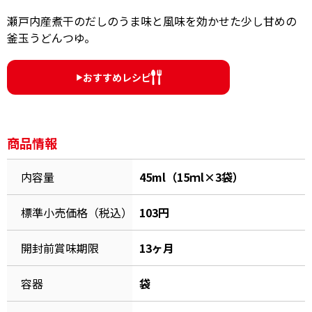
オンラインショップ
汁物レシピ
かつお節・だしをもっと知る
瀬戸内産煮干のだしのうま味と風味を効かせた少し甘めの
釜玉うどんつゆ。
- ヤマキ かつお節プラス®
コミュニティサイト
時短レシピ
ヤマキ かつお節プラス®
おすすめレシピ
Global
▶︎
採用情報
旨さ、別格。だし屋の鍋
韓福善シリーズ
おいしいレシピを商品から探す
かつお節・だしを楽しむ
- ジョブリターン制
商品情報
かつお節レシピ
だしコミュ
内容量
45ml（15ｍl×3袋）
めんつゆレシピ
標準小売価格（税込）
103円
割烹白だしレシピ
開封前賞味期限
13ヶ月
サッと鍋®
楽チン鍋®
容器
袋
レシピ特設サイト