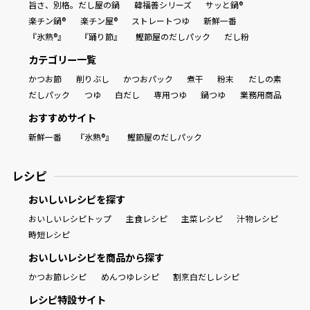
旨さ、別格。だし屋の鍋
韓福善シリーズ
サッと鍋®
楽チン鍋®
楽チン屋®
ストレートつゆ
新鮮一番
『氷熟®』
『踊り節』
鰹節屋のだしパック
だし粉
カテゴリー一覧
かつお節
削りぶし
かつおパック
煮干
粉末
だしの素
だしパック
つゆ
白だし
専用つゆ
鍋つゆ
業務用商品
おすすめサイト
新鮮一番
『氷熟®』
鰹節屋のだしパック
レシピ
おいしいレシピを探す
おいしいレシピトップ
主食レシピ
主菜レシピ
汁物レシピ
時短レシピ
おいしいレシピを商品から探す
かつお節レシピ
めんつゆレシピ
割烹白だしレシピ
レシピ特設サイト