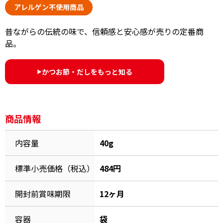
オンラインショップ
アレルゲン不使用商品
汁物レシピ
かつお節・だしをもっと知る
- ヤマキ かつお節プラス®
コミュニティサイト
昔ながらの伝統の味で、信頼感と安心感が売りの定番商
時短レシピ
ヤマキ かつお節プラス®
品。
Global
採用情報
旨さ、別格。だし屋の鍋
韓福善シリーズ
かつお節・だしをもっと知る
▶︎
おいしいレシピを商品から探す
かつお節・だしを楽しむ
- ジョブリターン制
かつお節レシピ
だしコミュ
商品情報
めんつゆレシピ
内容量
40g
標準小売価格（税込）
484円
割烹白だしレシピ
サッと鍋®
楽チン鍋®
開封前賞味期限
12ヶ月
レシピ特設サイト
容器
袋