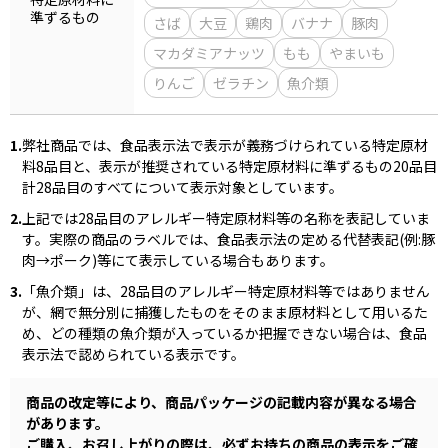
準ずるもの
さば
大豆
鶏肉
バナナ
豚肉
商品情報一覧
マカダミアナッツ
もも
やまいも
りんご
ゼラチン
魚介類
おすすめサイト
1.
弊社商品では、食品表示法で表示が義務づけられている特定原材
料8品目と、表示が推奨されている特定原材料に準ずるもの20品目
新鮮一番
計28品目のすべてについて表示対象としています。
2.
上記では28品目のアレルギー特定原材料等の名称を表記していま
す。実際の商品のラベルでは、食品表示法の定める代替表記(例:豚
氷熟®︎
肉→ポーク)等にて表示している場合もあります。
3.
「魚介類」は、28品目のアレルギー特定原材料等ではありません
だしパック
が、網で無分別に捕獲したものをそのまま原材料として用いるた
め、どの種類の魚介類が入っているか把握できない場合は、食品
表示法で認められている表示です。
商品の改定等により、商品パッケージの記載内容が異なる場合
があります。
ご購入、お召し上がりの際は、必ずお持ちの商品の表示をご確