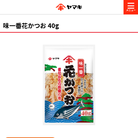
商品情報
味一番花かつお 40g
レシピ
ブランド一覧
かつお節・だしを楽しむ
おいしいレシピを探す
CM・キャンペーン
おいしいレシピトップ
かつお節・だしを知る
CM
企業・採用情報
主食レシピ
だしの取り方
ヤマキ『めんつゆ』
ヤマキ 割烹白だし
キャンペーン一覧
企業情報
お問い合わせ
主菜レシピ
かつお節の削り方
- 百年対話
ヤマキお客様相談室