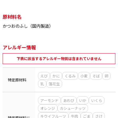
原材料名
かつおのふし（国内製造）
鰹節屋の
『踊り節』
だしパック
アレルギー情報
下表に該当するアレルギー物質は含まれていません
えび
かに
くるみ
小麦
そば
卵
特定原材料
乳
落花生
だし粉
アーモンド
あわび
いか
いくら
オレンジ
カシューナッツ
キウイフルーツ
牛肉
ごま
さけ
特定原材料に