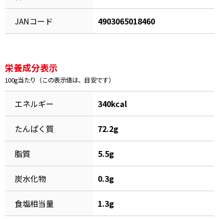
割烹白だしレシピ特集
JANコード
4903065018460
だし巻き卵特集
楽チン屋®
ストレートつゆ
栄養成分表示
かつおだしが決め手！簡単茶碗蒸し
100g当たり（この表示値は、目安です）
エネルギー
340kcal
たんぱく質
72.2g
脂質
5.5g
新鮮一番
『氷熟®』
炭水化物
0.3g
食塩相当量
1.3g