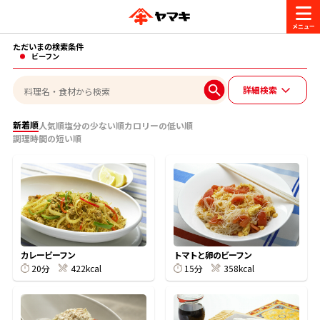
ただいまの検索条件
商品情報
ビーフン
詳細検索
レシピ
ブランド一覧
新着順
人気順
塩分の少ない順
カロリーの低い順
調理時間の短い順
かつお節・だしを楽しむ
おいしいレシピを探す
CM・キャンペーン
おいしいレシピトップ
かつお節・だしを知る
CM
企業・採用情報
主食レシピ
だしの取り方
ヤマキ『めんつゆ』
ヤマキ 割烹白だし
カレービーフン
トマトと卵のビーフン
20分
422kcal
15分
358kcal
キャンペーン一覧
企業情報
お問い合わせ
主菜レシピ
かつお節の削り方
- 百年対話
ヤマキお客様相談室