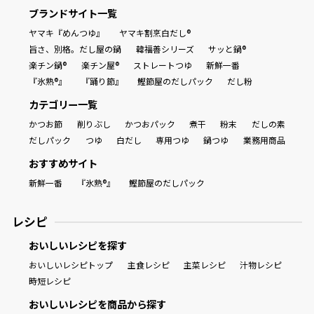
ブランドサイト一覧
割烹白だしレシピ特集
ヤマキ『めんつゆ』
ヤマキ割烹白だし®
旨さ、別格。だし屋の鍋
韓福善シリーズ
サッと鍋®
楽チン鍋®
楽チン屋®
ストレートつゆ
新鮮一番
だし巻き卵特集
『氷熟®』
『踊り節』
鰹節屋のだしパック
だし粉
楽チン屋®
ストレートつゆ
カテゴリー一覧
かつおだしが決め手！簡単茶碗蒸し
かつお節
削りぶし
かつおパック
煮干
粉末
だしの素
だしパック
つゆ
白だし
専用つゆ
鍋つゆ
業務用商品
おすすめサイト
新鮮一番
『氷熟®』
鰹節屋のだしパック
レシピ
おいしいレシピを探す
新鮮一番
『氷熟®』
おいしいレシピトップ
主食レシピ
主菜レシピ
汁物レシピ
時短レシピ
おいしいレシピを商品から探す