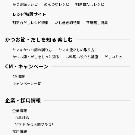
かつお節レシピ
めんつゆレシピ
割烹白だしレシピ
レシピ特設サイト
割烹白だしレシピ特集
だし巻き卵特集
茶碗蒸し特集
かつお節・だしを知る 楽しむ
鰹節屋の
『踊り節』
だしパック
ヤマキかつお節の削り方
ヤマキ流だしの取り方
かつお節・だしをもっと知る
お料理お役立ち講座
だしコミュ
CM・キャンペーン
CM情報
キャンペーン一覧
企業・採用情報
企業情報
だし粉
- 百年対話
- ヤマキ かつお節プラス®
採用情報