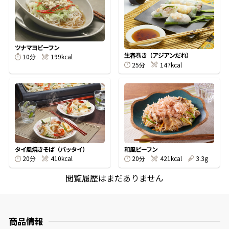
オンラインショップ
汁物レシピ
かつお節・だしをもっと知る
- ヤマキ かつお節プラス®
コミュニティサイト
時短レシピ
ヤマキ かつお節プラス®
ツナマヨビーフン
生春巻き（アジアンだれ）
Global
10分
199kcal
採用情報
25分
147kcal
旨さ、別格。だし屋の鍋
韓福善シリーズ
おいしいレシピを商品から探す
かつお節・だしを楽しむ
- ジョブリターン制
かつお節レシピ
だしコミュ
めんつゆレシピ
タイ風焼きそば（パッタイ）
和風ビーフン
20分
410kcal
20分
421kcal
3.3g
割烹白だしレシピ
閲覧履歴はまだありません
サッと鍋®
楽チン鍋®
レシピ特設サイト
商品情報