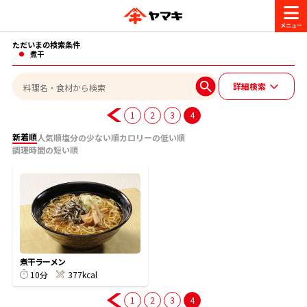
ただいまの検索条件
商品情報
煮干
詳細検索
レシピ
ブランド一覧
1
2
3
4
かつお節・だしを楽しむ
新着順
人気順
塩分の少ない順
カロリーの低い順
調理時間の短い順
おいしいレシピを探す
CM・キャンペーン
おいしいレシピトップ
かつお節・だしを知る
CM
企業・採用情報
主食レシピ
だしの取り方
ヤマキ『めんつゆ』
ヤマキ 割烹白だし
キャンペーン一覧
企業情報
お問い合わせ
煮干ラーメン
主菜レシピ
かつお節の削り方
10分
377kcal
1
2
3
4
- 百年対話
ヤマキお客様相談室