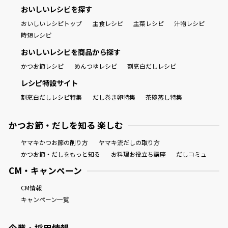
おいしいレシピを探す
割烹白だしレシピ特集
おいしいレシピトップ
主食レシピ
主菜レシピ
汁物レシピ
時短レシピ
だし巻き卵特集
おいしいレシピを商品から探す
楽チン屋®
ストレートつゆ
かつお節レシピ
めんつゆレシピ
割烹白だしレシピ
かつおだしが決め手！簡単茶碗蒸し
レシピ特設サイト
割烹白だしレシピ特集
だし巻き卵特集
茶碗蒸し特集
かつお節・だしを知る 楽しむ
ヤマキかつお節の削り方
ヤマキ流だしの取り方
かつお節・だしをもっと知る
お料理お役立ち講座
だしコミュ
CM・キャンペーン
新鮮一番
『氷熟®』
CM情報
キャンペーン一覧