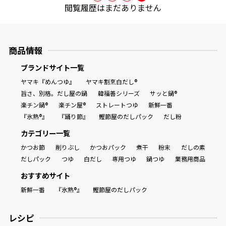
オンラインショップ
閲覧履歴はまだありません
汁物レシピ
かつお節・だしをもっと知る
- ヤマキ かつお節プラス®
コミュニティサイト
時短レシピ
ヤマキ かつお節プラス®
商品情報
Global
採用情報
旨さ、別格。だし屋の鍋
韓福善シリーズ
ブランドサイト一覧
おいしいレシピを商品から探す
かつお節・だしを楽しむ
ヤマキ『めんつゆ』
ヤマキ割烹白だし®
- ジョブリターン制
旨さ、別格。だし屋の鍋
韓福善シリーズ
サッと鍋®
楽チン鍋®
楽チン屋®
ストレートつゆ
新鮮一番
かつお節レシピ
だしコミュ
『氷熟®』
『踊り節』
鰹節屋のだしパック
だし粉
カテゴリー一覧
めんつゆレシピ
かつお節
削りぶし
かつおパック
煮干
粉末
だしの素
だしパック
つゆ
白だし
専用つゆ
鍋つゆ
業務用商品
割烹白だしレシピ
おすすめサイト
サッと鍋®
楽チン鍋®
新鮮一番
『氷熟®』
鰹節屋のだしパック
レシピ特設サイト
レシピ