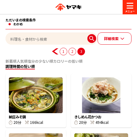
ただいまの検索条件
商品情報
わかめ
詳細検索
レシピ
ブランド一覧
1
2
3
かつお節・だしを楽しむ
新着順
人気順
塩分の少ない順
カロリーの低い順
調理時間の短い順
おいしいレシピを探す
CM・キャンペーン
おいしいレシピトップ
かつお節・だしを知る
CM
企業・採用情報
主食レシピ
だしの取り方
ヤマキ『めんつゆ』
ヤマキ 割烹白だし
キャンペーン一覧
企業情報
お問い合わせ
納豆みそ鍋
きしめん花かつお
主菜レシピ
かつお節の削り方
166kcal
494kcal
20分
20分
- 百年対話
ヤマキお客様相談室