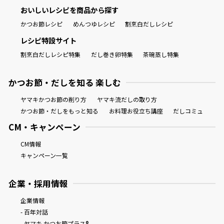
おいしいレシピを商品から探す
かつお節レシピ
めんつゆレシピ
割烹白だしレシピ
レシピ特設サイト
割烹白だしレシピ特集
だし巻き卵特集
茶碗蒸し特集
鰹節屋の
『踊り節』
だしパック
かつお節・だしを知る 楽しむ
ヤマキかつお節の削り方
ヤマキ流だしの取り方
かつお節・だしをもっと知る
お料理お役立ち講座
だしコミュ
CM・キャンペーン
CM情報
キャンペーン一覧
企業・採用情報
だし粉
企業情報
- 百年対話
- ヤマキ かつお節プラス®