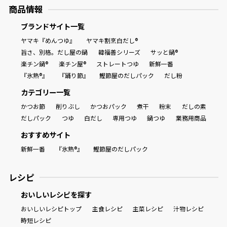
商品情報
割烹白だしレシピ特集
ブランドサイト一覧
ヤマキ『めんつゆ』
ヤマキ割烹白だし®
だし巻き卵特集
旨さ、別格。だし屋の鍋
韓福善シリーズ
サッと鍋®
楽チン鍋®
楽チン屋®
ストレートつゆ
新鮮一番
楽チン屋®
ストレートつゆ
『氷熟®』
『踊り節』
鰹節屋のだしパック
だし粉
かつおだしが決め手！簡単茶碗蒸し
カテゴリー一覧
かつお節
削りぶし
かつおパック
煮干
粉末
だしの素
だしパック
つゆ
白だし
専用つゆ
鍋つゆ
業務用商品
おすすめサイト
新鮮一番
『氷熟®』
鰹節屋のだしパック
レシピ
新鮮一番
『氷熟®』
おいしいレシピを探す
おいしいレシピトップ
主食レシピ
主菜レシピ
汁物レシピ
時短レシピ