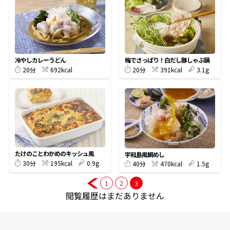
オンラインショップ
汁物レシピ
かつお節・だしをもっと知る
- ヤマキ かつお節プラス®
コミュニティサイト
時短レシピ
ヤマキ かつお節プラス®
Global
採用情報
冷やしカレーうどん
梅でさっぱり！白だし豚しゃぶ鍋
旨さ、別格。だし屋の鍋
韓福善シリーズ
692kcal
391kcal
3.1g
20分
20分
おいしいレシピを商品から探す
かつお節・だしを楽しむ
- ジョブリターン制
かつお節レシピ
だしコミュ
めんつゆレシピ
たけのことわかめのキッシュ風
宇和島風鯛めし
195kcal
0.9g
30分
470kcal
1.5g
40分
割烹白だしレシピ
サッと鍋®
楽チン鍋®
1
2
3
閲覧履歴はまだありません
レシピ特設サイト